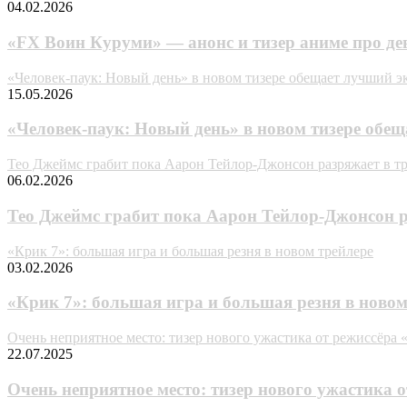
04.02.2026
«FX Воин Куруми» — анонс и тизер аниме про д
«Человек-паук: Новый день» в новом тизере обещает лучший э
15.05.2026
«Человек-паук: Новый день» в новом тизере обе
Тео Джеймс грабит пока Аарон Тейлор-Джонсон разряжает в т
06.02.2026
Тео Джеймс грабит пока Аарон Тейлор-Джонсон р
«Крик 7»: большая игра и большая резня в новом трейлере
03.02.2026
«Крик 7»: большая игра и большая резня в новом
Очень неприятное место: тизер нового ужастика от режиссёра
22.07.2025
Очень неприятное место: тизер нового ужастика 