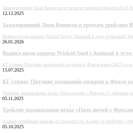
Заматеревший Леон Кеннеди в третьем трейлере Resident Evil 
12.12.2025
Заматеревший Леон Кеннеди в третьем трейлере Re
Вышел инди-хоррор Wicked Seed с боёвкой в духе культовой Par
26.01.2026
Вышел инди-хоррор Wicked Seed с боёвкой в духе 
КГ-стрим: Питчинг компаний-лидеров в Фонде кино 2025 года
15.07.2025
КГ-стрим: Питчинг компаний-лидеров в Фонде ки
Трейлер экранизации игры «Пять ночей с Фредди 2» обещает н
05.11.2025
Трейлер экранизации игры «Пять ночей с Фредди
Новый серийный маньяк от сценариста «Семи» в трейлере «У
05.10.2025