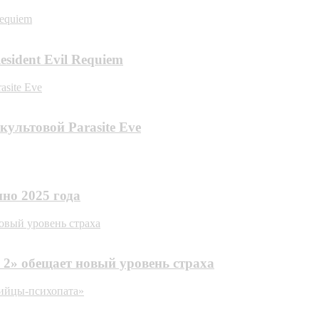
Requiem
sident Evil Requiem
asite Eve
культовой Parasite Eve
но 2025 года
овый уровень страха
 2» обещает новый уровень страха
бийцы-психопата»