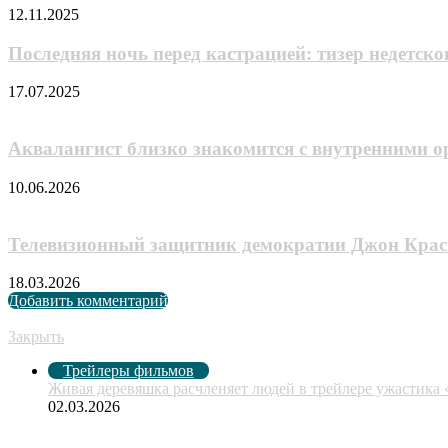
12.11.2025
Последняя ночь перед кастрацией: тизер недетско
17.07.2025
Аквалангист близко знакомится с внутренними ор
10.06.2026
Телевизионный защитник демократии Джон Краси
18.03.2026
Добавить комментарий
Рекомендуем посмотреть
Закрыть
Трейлеры фильмов
Живая деревяшка расчленяет людей в трейлере ужастик
02.03.2026
Случайные анонсы