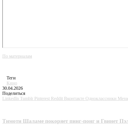
По материалам
Теги
Кино
30.04.2026
Поделиться
LinkedIn
Tumblr
Pinterest
Reddit
Вконтакте
Одноклассники
Mess
Похожие фильмы
Тимоти Шаламе покоряет пинг-понг и Гвинет Пэ