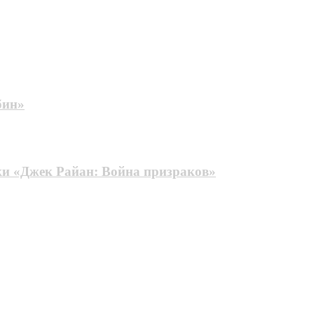
бин»
ки «Джек Райан: Война призраков»