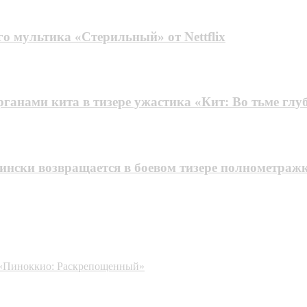
го мультика «Стерильный» от Nettflix
ганами кита в тизере ужастика «Кит: Во тьме глу
нски возвращается в боевом тизере полнометраж
а «Пиноккио: Раскрепощенный»