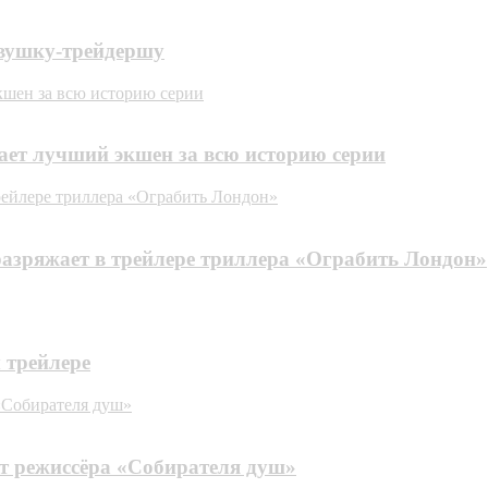
евушку-трейдершу
кшен за всю историю серии
щает лучший экшен за всю историю серии
рейлере триллера «Ограбить Лондон»
азряжает в трейлере триллера «Ограбить Лондон»
 трейлере
 «Собирателя душ»
от режиссёра «Собирателя душ»