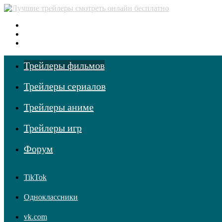
Меню
Поиск фильмов
Войти
Трейлеры фильмов
Трейлеры сериалов
Трейлеры аниме
Трейлеры игр
Форум
TikTok
Одноклассники
vk.com