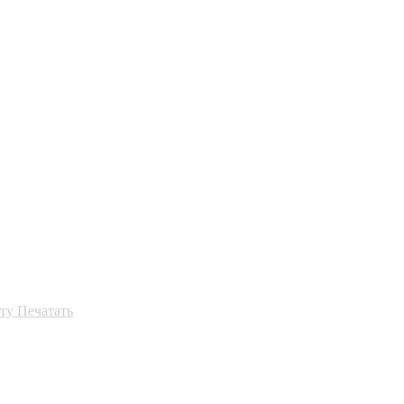
ту
Печатать