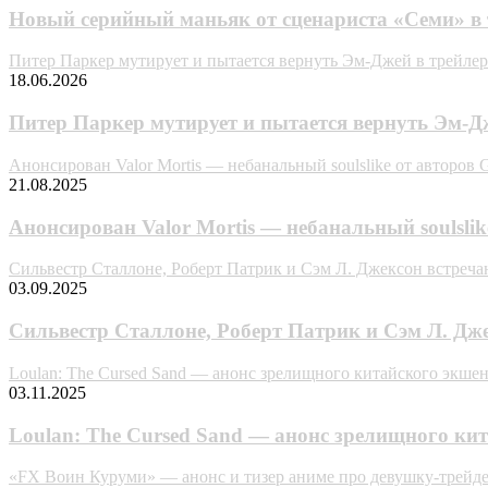
Новый серийный маньяк от сценариста «Семи» в
Питер Паркер мутирует и пытается вернуть Эм-Джей в трейлер
18.06.2026
Питер Паркер мутирует и пытается вернуть Эм-Д
Анонсирован Valor Mortis — небанальный soulslike от авторов G
21.08.2025
Анонсирован Valor Mortis — небанальный soulslik
Сильвестр Сталлоне, Роберт Патрик и Сэм Л. Джексон встречаю
03.09.2025
Сильвестр Сталлоне, Роберт Патрик и Сэм Л. Дже
Loulan: The Cursed Sand — анонс зрелищного китайского экшен
03.11.2025
Loulan: The Cursed Sand — анонс зрелищного кит
«FX Воин Куруми» — анонс и тизер аниме про девушку-трейд