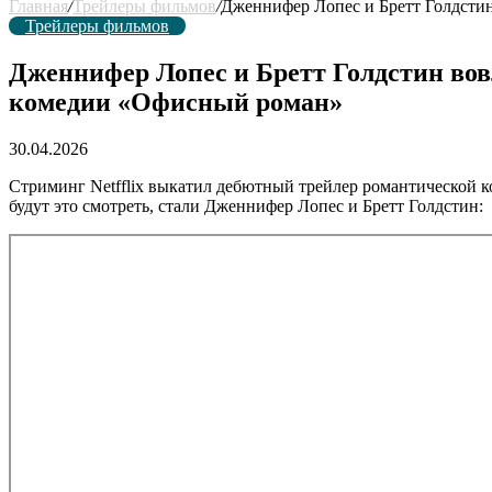
Главная
/
Трейлеры фильмов
/
Дженнифер Лопес и Бретт Голдстин
Трейлеры фильмов
Дженнифер Лопес и Бретт Голдстин вов
комедии «Офисный роман»
30.04.2026
Стриминг Netfflix выкатил дебютный трейлер романтической 
будут это смотреть, стали Дженнифер Лопес и Бретт Голдстин: