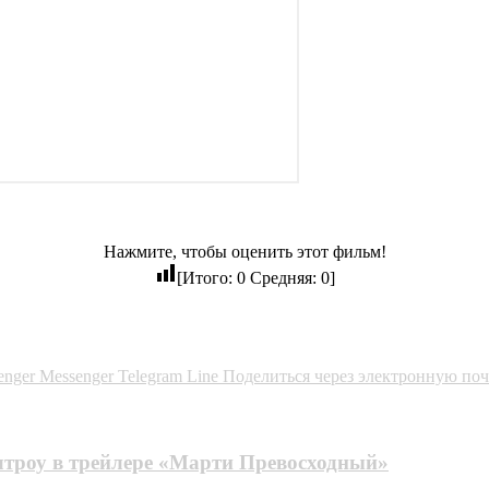
Нажмите, чтобы оценить этот фильм!
[Итого:
0
Средняя:
0
]
enger
Messenger
Telegram
Line
Поделиться через электронную поч
лтроу в трейлере «Марти Превосходный»