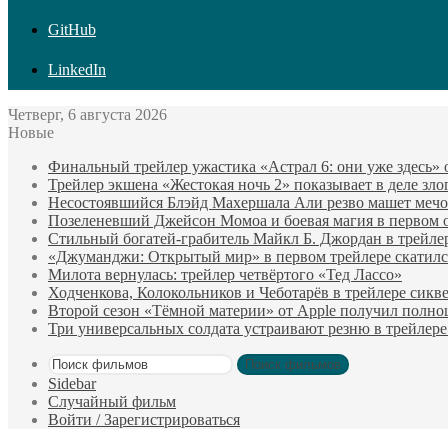
GitHub
LinkedIn
Четверг, 6 августа 2026
Новые
Финальный трейлер ужастика «Астрал 6: они уже здесь»
Трейлер экшена «Жестокая ночь 2» показывает в деле зло
Несостоявшийся Блэйд Махершала Али резво машет мечом 
Позеленевший Джейсон Момоа и боевая магия в первом 
Стильный богатей-грабитель Майкл Б. Джордан в трейле
«Джуманджи: Открытый мир» в первом трейлере скатилс
Милота вернулась: трейлер четвёртого «Тед Лассо»
Ходченкова, Колокольников и Чеботарёв в трейлере сик
Второй сезон «Тёмной материи» от Apple получил полн
Три универсальных солдата устраивают резню в трейлере
Поиск фильмов
Sidebar
Случайный фильм
Войти / Зарегистрироваться