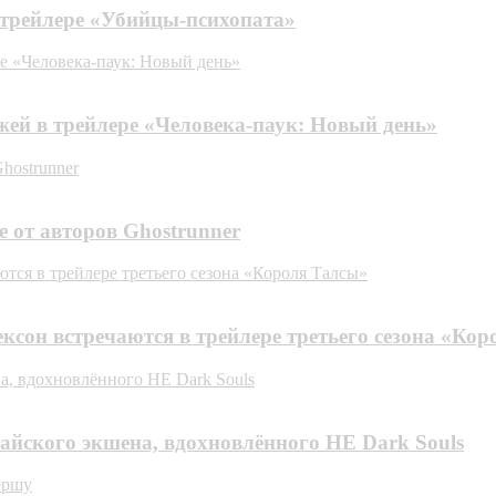
 трейлере «Убийцы-психопата»
е «Человека-паук: Новый день»
жей в трейлере «Человека-паук: Новый день»
hostrunner
e от авторов Ghostrunner
тся в трейлере третьего сезона «Короля Талсы»
ксон встречаются в трейлере третьего сезона «Ко
а, вдохновлённого НЕ Dark Souls
айского экшена, вдохновлённого НЕ Dark Souls
ершу