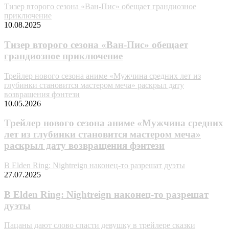
Тизер второго сезона «Ван-Пис» обещает грандиозное
приключение
10.08.2025
Тизер второго сезона «Ван-Пис» обещает
грандиозное приключение
Трейлер нового сезона аниме «Мужчина средних лет из
глубинки становится мастером меча» раскрыл дату
возвращения фэнтези
10.05.2026
Трейлер нового сезона аниме «Мужчина средних
лет из глубинки становится мастером меча»
раскрыл дату возвращения фэнтези
В Elden Ring: Nightreign наконец-то разрешат дуэты
27.07.2025
В Elden Ring: Nightreign наконец-то разрешат
дуэты
Пацаны дают слово спасти девушку в трейлере сказки