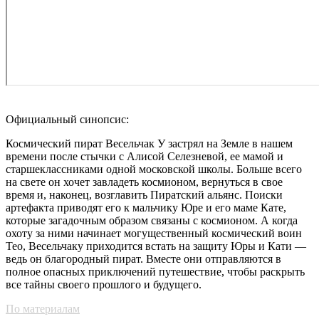
Официальный синопсис:
Космический пират Весельчак У застрял на Земле в нашем
времени после стычки с Алисой Селезневой, ее мамой и
старшеклассниками одной московской школы. Больше всего
на свете он хочет завладеть космионом, вернуться в свое
время и, наконец, возглавить Пиратский альянс. Поиски
артефакта приводят его к мальчику Юре и его маме Кате,
которые загадочным образом связаны с космионом. А когда
охоту за ними начинает могущественный космический воин
Тео, Весельчаку приходится встать на защиту Юры и Кати —
ведь он благородный пират. Вместе они отправляются в
полное опасных приключений путешествие, чтобы раскрыть
все тайны своего прошлого и будущего.
По материалам