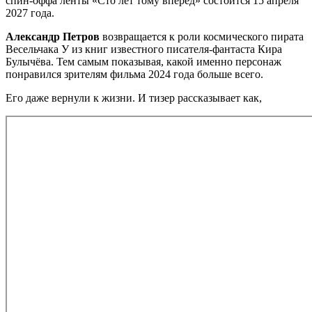
спин-оффа ленты «Сто лет тому вперёд» состоится 15 апреля
2027 года.
Александр Петров
возвращается к роли космического пирата
Весельчака У из книг известного писателя-фантаста Кира
Булычёва. Тем самым показывая, какой именно персонаж
понравился зрителям фильма 2024 года больше всего.
Его даже вернули к жизни. И тизер рассказывает как,