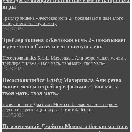
уже здесь» обещает полностью изменить правила
игры
Трейлер экшена «Жестокая ночь 2» показывает в деле злого
Санту и его опасную жену
05.08.2026
Трейлер экшена «Жестокая ночь 2» показывает
в деле злого Санту и его опасную жену
Несостоявшийся Блэйд Махершала Али резво машет мечом в
трейлере фильма «Твоя мать, твоя мать, твоя мать»
03.08.2026
Несостоявшийся Блэйд Махершала Али резво
машет мечом в трейлере фильма «Твоя мать,
твоя мать, твоя мать»
Позеленевший Джейсон Момоа и боевая магия в первом
отрывке экранизации игры «Стрит Файтер»
31.07.2026
Позеленевший Джейсон Момоа и боевая магия в