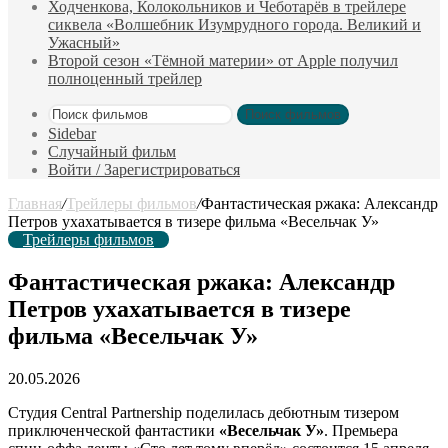
Ходченкова, Колокольников и Чеботарёв в трейлере
сиквела «Волшебник Изумрудного города. Великий и
Ужасный»
Второй сезон «Тёмной материи» от Apple получил
полноценный трейлер
Поиск фильмов
Sidebar
Случайный фильм
Войти / Зарегистрироваться
Главная
/
Трейлеры фильмов
/
Фантастическая ржака: Александр
Петров ухахатывается в тизере фильма «Весельчак У»
Трейлеры фильмов
Фантастическая ржака: Александр
Петров ухахатывается в тизере
фильма «Весельчак У»
20.05.2026
Студия Central Partnership поделилась дебютным тизером
приключенческой фантастики
«Весельчак У»
. Премьера