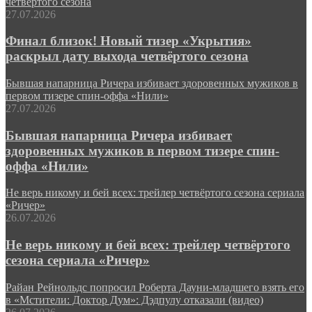
четвёртого сезона
27.07.2026
Финал близок! Новый тизер «Укрытия»
раскрыл дату выхода четвёртого сезона
Бывшая напарница Ричера избивает здоровенных мужиков в
первом тизере спин-оффа «Нили»
27.07.2026
Бывшая напарница Ричера избивает
здоровенных мужиков в первом тизере спин-
оффа «Нили»
Не верь никому и бей всех: трейлер четвёртого сезона сериала
«Ричер»
26.07.2026
Не верь никому и бей всех: трейлер четвёртого
сезона сериала «Ричер»
Райан Рейнольдс попросил Роберта Дауни-младшего взять его
в «Мстители: Доктор Дум»: Дэдпулу отказали (видео)