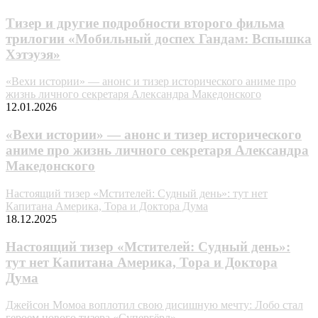
Тизер и другие подробности второго фильма
трилогии «Мобильный доспех Гандам: Вспышка
Хэтэуэя»
«Вехи истории» — анонс и тизер исторического аниме про
жизнь личного секретаря Александра Македонского
12.01.2026
«Вехи истории» — анонс и тизер исторического
аниме про жизнь личного секретаря Александра
Македонского
Настоящий тизер «Мстителей: Судный день»: тут нет
Капитана Америка, Тора и Доктора Дума
18.12.2025
Настоящий тизер «Мстителей: Судный день»:
тут нет Капитана Америка, Тора и Доктора
Дума
Джейсон Момоа воплотил свою дисишную мечту: Лобо стал
героем нового тизера «Супергёрл»