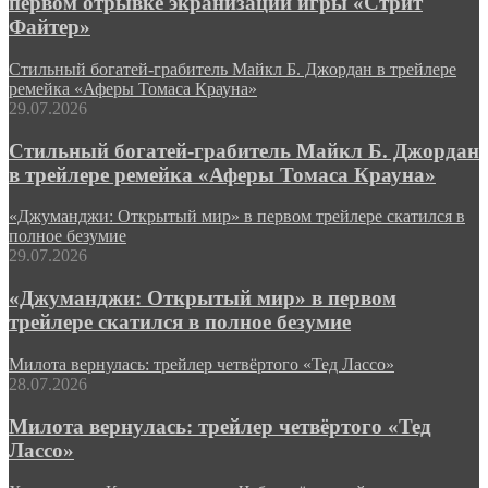
первом отрывке экранизации игры «Стрит
Файтер»
Стильный богатей-грабитель Майкл Б. Джордан в трейлере
ремейка «Аферы Томаса Крауна»
29.07.2026
Стильный богатей-грабитель Майкл Б. Джордан
в трейлере ремейка «Аферы Томаса Крауна»
«Джуманджи: Открытый мир» в первом трейлере скатился в
полное безумие
29.07.2026
«Джуманджи: Открытый мир» в первом
трейлере скатился в полное безумие
Милота вернулась: трейлер четвёртого «Тед Лассо»
28.07.2026
Милота вернулась: трейлер четвёртого «Тед
Лассо»