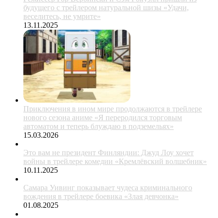
будущего с трейлером натуральной шизы «Удачи,
веселитесь, не умрите»
13.11.2025
Приключения в ином мире продолжаются в трейлере
нового сезона аниме «Я переродился торговым
автоматом и теперь блуждаю в подземельях»
15.03.2026
Это вам не президент Финляндии: Джуд Лоу хочет
войны в трейлере комедии «Кремлёвский волшебник»
10.11.2025
Самара Уивинг показывает чудеса криминального
вождения в трейлере боевика «Злая девчонка»
01.08.2025