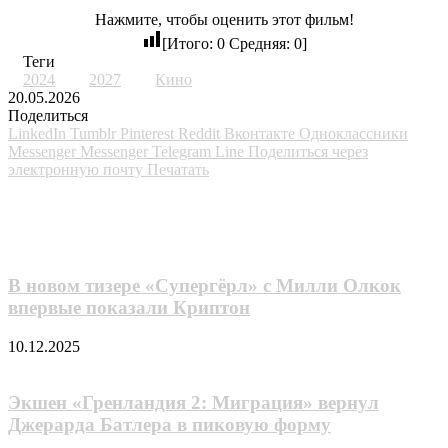
Нажмите, чтобы оценить этот фильм!
[Итого:
0
Средняя:
0
]
Теги
2024
2027
Кино
20.05.2026
Поделиться
LinkedIn
Tumblr
Pinterest
Reddit
Вконтакте
Одноклассники
Messenger
Messenger
Telegram
Line
Поделиться через
электронную почту
Печатать
Похожие фильмы
В новом тизере «Супергёрл» с Милли Олкок
впервые показали Криптон
10.12.2025
Экшен «Гренландия 2: Миграция» вернул
Джерарда Батлера в пиковую форму