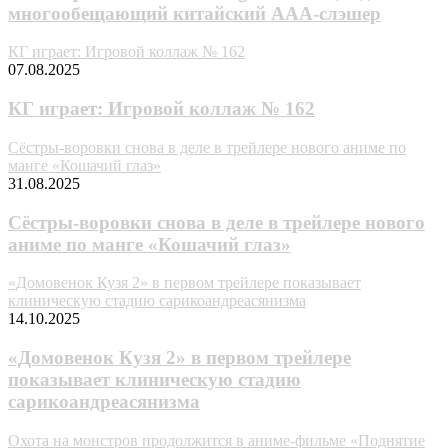
многообещающий китайский AAA-слэшер
КГ играет: Игровой коллаж № 162
07.08.2025
КГ играет: Игровой коллаж № 162
Сёстры-воровки снова в деле в трейлере нового аниме по
манге «Кошачий глаз»
31.08.2025
Сёстры-воровки снова в деле в трейлере нового
аниме по манге «Кошачий глаз»
«Домовенок Кузя 2» в первом трейлере показывает
клиническую стадию сарикоандреасянизма
14.10.2025
«Домовенок Кузя 2» в первом трейлере
показывает клиническую стадию
сарикоандреасянизма
Охота на монстров продолжится в аниме-фильме «Поднятие