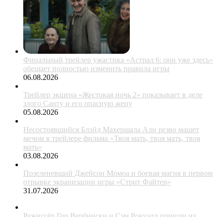
Финальный трейлер ужастика «Астрал 6: они уже здесь»
обещает полностью изменить правила игры
06.08.2026
Трейлер экшена «Жестокая ночь 2» показывает в деле
злого Санту и его опасную жену
05.08.2026
Несостоявшийся Блэйд Махершала Али резво машет
мечом в трейлере фильма «Твоя мать, твоя мать, твоя
мать»
03.08.2026
Позеленевший Джейсон Момоа и боевая магия в первом
отрывке экранизации игры «Стрит Файтер»
31.07.2026
Режиссёр Гор Вербински и Сэм Рокуэлл пришли из