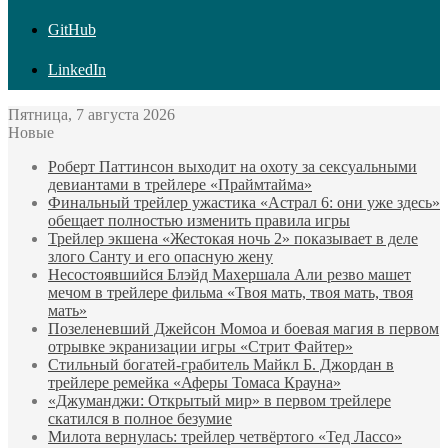
GitHub
LinkedIn
Пятница, 7 августа 2026
Новые
Роберт Паттинсон выходит на охоту за сексуальными
девиантами в трейлере «Праймтайма»
Финальный трейлер ужастика «Астрал 6: они уже здесь»
обещает полностью изменить правила игры
Трейлер экшена «Жестокая ночь 2» показывает в деле
злого Санту и его опасную жену
Несостоявшийся Блэйд Махершала Али резво машет
мечом в трейлере фильма «Твоя мать, твоя мать, твоя
мать»
Позеленевший Джейсон Момоа и боевая магия в первом
отрывке экранизации игры «Стрит Файтер»
Стильный богатей-грабитель Майкл Б. Джордан в
трейлере ремейка «Аферы Томаса Крауна»
«Джуманджи: Открытый мир» в первом трейлере
скатился в полное безумие
Милота вернулась: трейлер четвёртого «Тед Лассо»