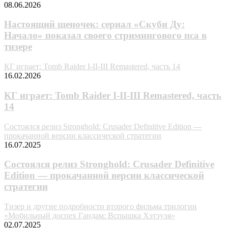
08.06.2026
Настоящий щеночек: сериал «Скуби Ду:
Начало» показал своего стримингового пса в
тизере
КГ играет: Tomb Raider I-II-III Remastered, часть 14
16.02.2026
КГ играет: Tomb Raider I-II-III Remastered, часть
14
Состоялся релиз Stronghold: Crusader Definitive Edition —
прокачанной версии классической стратегии
16.07.2025
Состоялся релиз Stronghold: Crusader Definitive
Edition — прокачанной версии классической
стратегии
Тизер и другие подробности второго фильма трилогии
«Мобильный доспех Гандам: Вспышка Хэтэуэя»
02.07.2025