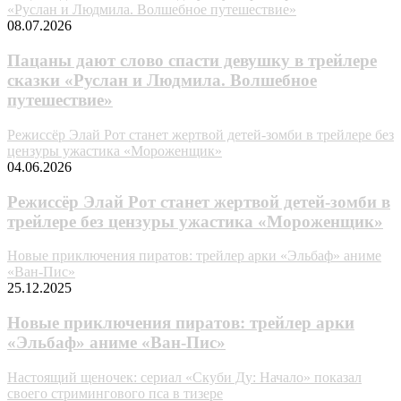
«Руслан и Людмила. Волшебное путешествие»
08.07.2026
Пацаны дают слово спасти девушку в трейлере
сказки «Руслан и Людмила. Волшебное
путешествие»
Режиссёр Элай Рот станет жертвой детей-зомби в трейлере без
цензуры ужастика «Мороженщик»
04.06.2026
Режиссёр Элай Рот станет жертвой детей-зомби в
трейлере без цензуры ужастика «Мороженщик»
Новые приключения пиратов: трейлер арки «Эльбаф» аниме
«Ван-Пис»
25.12.2025
Новые приключения пиратов: трейлер арки
«Эльбаф» аниме «Ван-Пис»
Настоящий щеночек: сериал «Скуби Ду: Начало» показал
своего стримингового пса в тизере