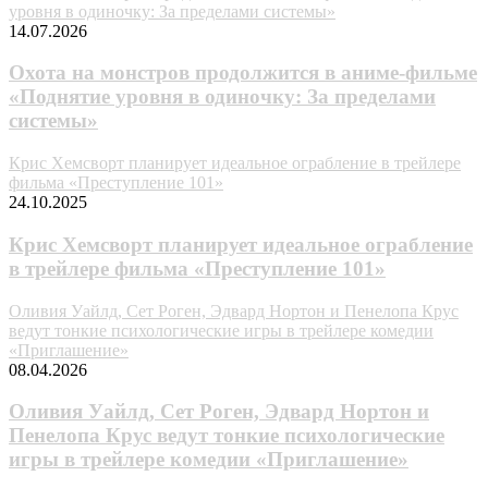
уровня в одиночку: За пределами системы»
14.07.2026
Охота на монстров продолжится в аниме-фильме
«Поднятие уровня в одиночку: За пределами
системы»
Крис Хемсворт планирует идеальное ограбление в трейлере
фильма «Преступление 101»
24.10.2025
Крис Хемсворт планирует идеальное ограбление
в трейлере фильма «Преступление 101»
Оливия Уайлд, Сет Роген, Эдвард Нортон и Пенелопа Крус
ведут тонкие психологические игры в трейлере комедии
«Приглашение»
08.04.2026
Оливия Уайлд, Сет Роген, Эдвард Нортон и
Пенелопа Крус ведут тонкие психологические
игры в трейлере комедии «Приглашение»