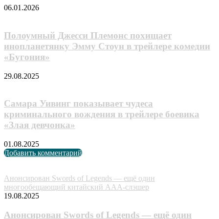
06.01.2026
Полоумный Джесси Племонс похищает
инопланетянку Эмму Стоун в трейлере комедии
«Бугония»
29.08.2025
Самара Уивинг показывает чудеса
криминального вождения в трейлере боевика
«Злая девчонка»
01.08.2025
Добавить комментарий
Случайные анонсы
Анонсирован Swords of Legends — ещё один
многообещающий китайский AAA-слэшер
19.08.2025
Анонсирован Swords of Legends — ещё один