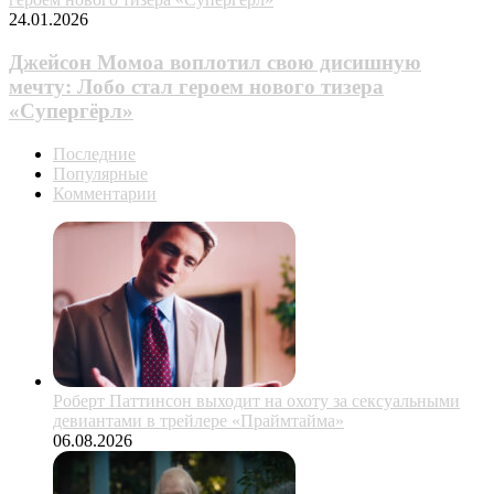
24.01.2026
Джейсон Момоа воплотил свою дисишную
мечту: Лобо стал героем нового тизера
«Супергёрл»
Последние
Популярные
Комментарии
Роберт Паттинсон выходит на охоту за сексуальными
девиантами в трейлере «Праймтайма»
06.08.2026