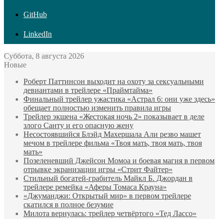
GitHub
LinkedIn
Суббота, 8 августа 2026
Новые
Роберт Паттинсон выходит на охоту за сексуальными
девиантами в трейлере «Праймтайма»
Финальный трейлер ужастика «Астрал 6: они уже здесь»
обещает полностью изменить правила игры
Трейлер экшена «Жестокая ночь 2» показывает в деле
злого Санту и его опасную жену
Несостоявшийся Блэйд Махершала Али резво машет
мечом в трейлере фильма «Твоя мать, твоя мать, твоя
мать»
Позеленевший Джейсон Момоа и боевая магия в первом
отрывке экранизации игры «Стрит Файтер»
Стильный богатей-грабитель Майкл Б. Джордан в
трейлере ремейка «Аферы Томаса Крауна»
«Джуманджи: Открытый мир» в первом трейлере
скатился в полное безумие
Милота вернулась: трейлер четвёртого «Тед Лассо»