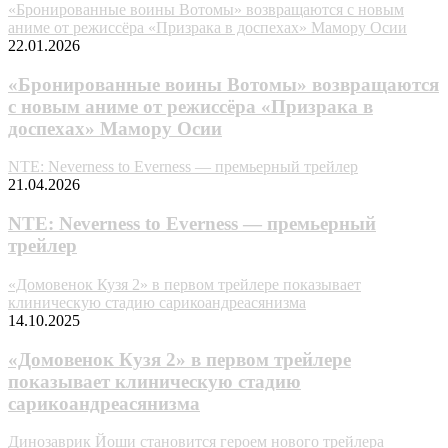
«Бронированные воины Вотомы» возвращаются с новым
аниме от режиссёра «Призрака в доспехах» Мамору Осии
22.01.2026
«Бронированные воины Вотомы» возвращаются
с новым аниме от режиссёра «Призрака в
доспехах» Мамору Осии
NTE: Neverness to Everness — премьерный трейлер
21.04.2026
NTE: Neverness to Everness — премьерный
трейлер
«Домовенок Кузя 2» в первом трейлере показывает
клиническую стадию сарикоандреасянизма
14.10.2025
«Домовенок Кузя 2» в первом трейлере
показывает клиническую стадию
сарикоандреасянизма
Динозаврик Йоши становится героем нового трейлера