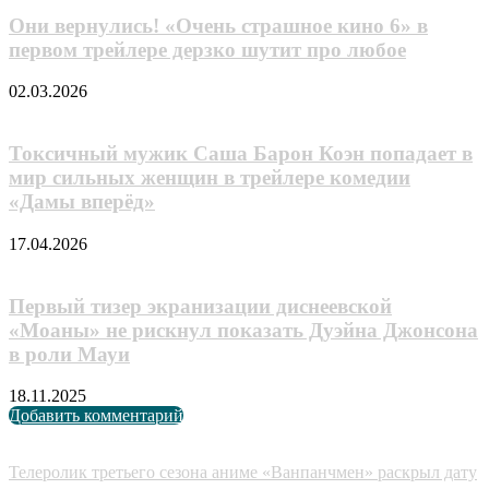
Они вернулись! «Очень страшное кино 6» в
первом трейлере дерзко шутит про любое
02.03.2026
Токсичный мужик Саша Барон Коэн попадает в
мир сильных женщин в трейлере комедии
«Дамы вперёд»
17.04.2026
Первый тизер экранизации диснеевской
«Моаны» не рискнул показать Дуэйна Джонсона
в роли Мауи
18.11.2025
Добавить комментарий
Случайные анонсы
Телеролик третьего сезона аниме «Ванпанчмен» раскрыл дату