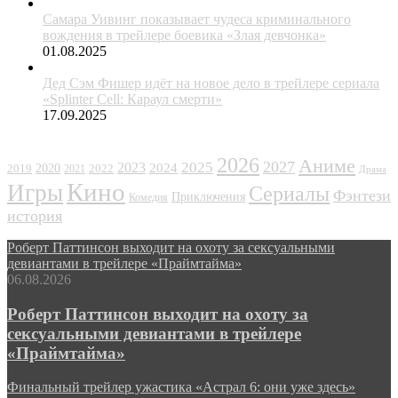
Самара Уивинг показывает чудеса криминального
вождения в трейлере боевика «Злая девчонка»
01.08.2025
Дед Сэм Фишер идёт на новое дело в трейлере сериала
«Splinter Cell: Караул смерти»
17.09.2025
ЖАНРЫ
2026
Аниме
2027
2025
2023
2020
2024
2022
2019
2021
Драма
Кино
Игры
Сериалы
Фэнтези
Приключения
Комедия
история
Роберт Паттинсон выходит на охоту за сексуальными
девиантами в трейлере «Праймтайма»
06.08.2026
Роберт Паттинсон выходит на охоту за
сексуальными девиантами в трейлере
«Праймтайма»
Финальный трейлер ужастика «Астрал 6: они уже здесь»