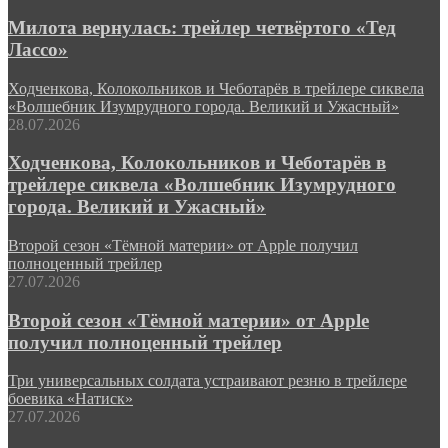
Милота вернулась: трейлер четвёртого «Тед
Лассо»
Ходченкова, Колокольников и Чеботарёв в трейлере сиквела
«Волшебник Изумрудного города. Великий и Ужасный»
28.07.2026
Ходченкова, Колокольников и Чеботарёв в
трейлере сиквела «Волшебник Изумрудного
города. Великий и Ужасный»
Второй сезон «Тёмной материи» от Apple получил
полноценный трейлер
27.07.2026
Второй сезон «Тёмной материи» от Apple
получил полноценный трейлер
Три универсальных солдата устраивают резню в трейлере
боевика «Натиск»
27.07.2026