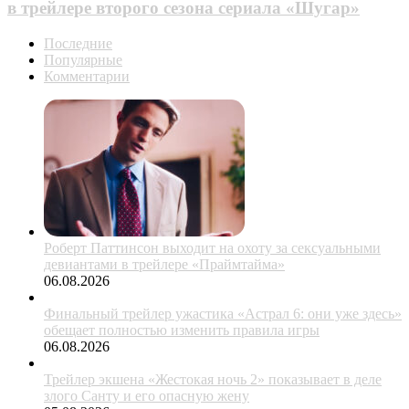
в трейлере второго сезона сериала «Шугар»
Последние
Популярные
Комментарии
Роберт Паттинсон выходит на охоту за сексуальными
девиантами в трейлере «Праймтайма»
06.08.2026
Финальный трейлер ужастика «Астрал 6: они уже здесь»
обещает полностью изменить правила игры
06.08.2026
Трейлер экшена «Жестокая ночь 2» показывает в деле
злого Санту и его опасную жену