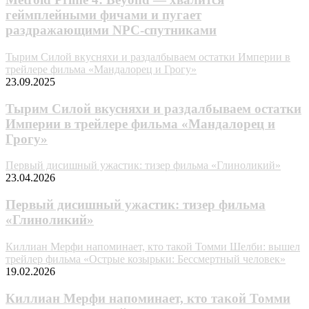
геймплейными фичами и пугает
раздражающими NPC-спутниками
Тырим Силой вкусняхи и раздалбываем остатки Империи в
трейлере фильма «Мандалорец и Грогу»
23.09.2025
Тырим Силой вкусняхи и раздалбываем остатки
Империи в трейлере фильма «Мандалорец и
Грогу»
Первый дисишный ужастик: тизер фильма «Глиноликий»
23.04.2026
Первый дисишный ужастик: тизер фильма
«Глиноликий»
Киллиан Мерфи напоминает, кто такой Томми Шелби: вышел
трейлер фильма «Острые козырьки: Бессмертный человек»
19.02.2026
Киллиан Мерфи напоминает, кто такой Томми