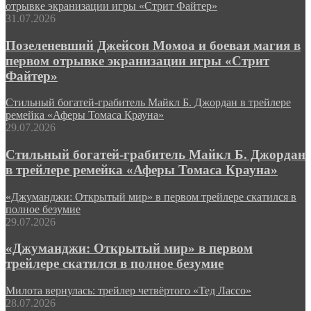
отрывке экранизации игры «Стрит Файтер»
31.07.2026
Позеленевший Джейсон Момоа и боевая магия в
первом отрывке экранизации игры «Стрит
Файтер»
Стильный богатей-грабитель Майкл Б. Джордан в трейлере
ремейка «Аферы Томаса Крауна»
29.07.2026
Стильный богатей-грабитель Майкл Б. Джордан
в трейлере ремейка «Аферы Томаса Крауна»
«Джуманджи: Открытый мир» в первом трейлере скатился в
полное безумие
29.07.2026
«Джуманджи: Открытый мир» в первом
трейлере скатился в полное безумие
Милота вернулась: трейлер четвёртого «Тед Лассо»
28.07.2026