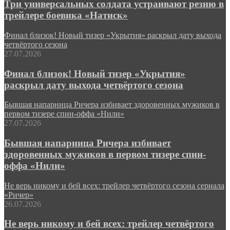
Три универсальных солдата устраивают резню в
трейлере боевика «Натиск»
Финал близок! Новый тизер «Укрытия» раскрыл дату выхода
четвёртого сезона
27.07.2026
Финал близок! Новый тизер «Укрытия»
раскрыл дату выхода четвёртого сезона
Бывшая напарница Ричера избивает здоровенных мужиков в
первом тизере спин-оффа «Нили»
27.07.2026
Бывшая напарница Ричера избивает
здоровенных мужиков в первом тизере спин-
оффа «Нили»
Не верь никому и бей всех: трейлер четвёртого сезона сериала
«Ричер»
26.07.2026
Не верь никому и бей всех: трейлер четвёртого