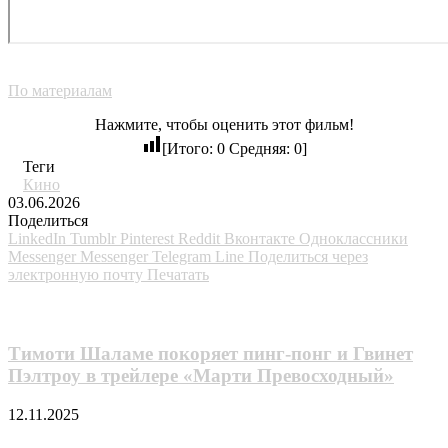
По материалам
Нажмите, чтобы оценить этот фильм!
[Итого:
0
Средняя:
0
]
Теги
Кино
03.06.2026
Поделиться
LinkedIn
Tumblr
Pinterest
Reddit
Вконтакте
Одноклассники
Messenger
Messenger
Telegram
Line
Поделиться через
электронную почту
Печатать
Похожие фильмы
Тимоти Шаламе покоряет пинг-понг и Гвинет
Пэлтроу в трейлере «Марти Превосходный»
12.11.2025