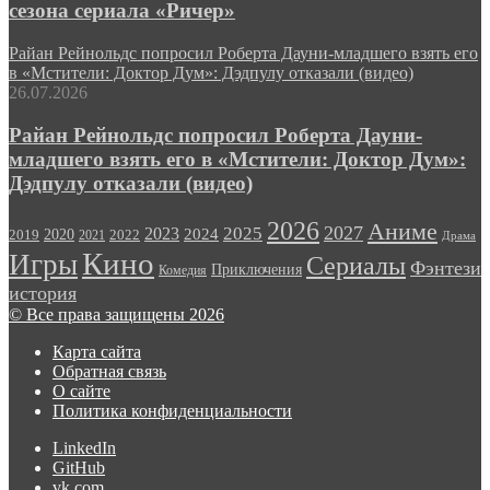
сезона сериала «Ричер»
Райан Рейнольдс попросил Роберта Дауни-младшего взять его
в «Мстители: Доктор Дум»: Дэдпулу отказали (видео)
26.07.2026
Райан Рейнольдс попросил Роберта Дауни-
младшего взять его в «Мстители: Доктор Дум»:
Дэдпулу отказали (видео)
2026
Аниме
2027
2025
2023
2020
2024
2022
2019
2021
Драма
Кино
Игры
Сериалы
Фэнтези
Приключения
Комедия
история
© Все права защищены 2026
Карта сайта
Обратная связь
О сайте
Политика конфиденциальности
LinkedIn
GitHub
vk.com