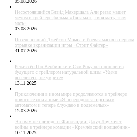
05.08.2026
Несостоявшийся Блэйд Махершала Али резво машет
мечом в трейлере фильма «Твоя мать, твоя мать, твоя
мать»
03.08.2026
Позеленевший Джейсон Момоа и боевая магия в первом
отрывке экранизации игры «Стрит Файтер»
31.07.2026
Режиссёр Гор Вербински и Сэм Рокуэлл пришли из
будущего с трейлером натуральной шизы «Удачи,
веселитесь, не умрите»
13.11.2025
Приключения в ином мире продолжаются в трейлере
нового сезона аниме «Я переродился торговым
автоматом и теперь блуждаю в подземельях»
15.03.2026
Это вам не президент Финляндии: Джуд Лоу хочет
войны в трейлере комедии «Кремлёвский волшебник»
10.11.2025