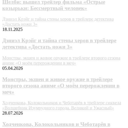
Шелби: вышел трейлер фильма «Острые
козырьки: Бессмертный человек»
Дэниэл Крэйг и тайна стены херов в трейлере детектива
«Достать ножи 3»
18.11.2025
Дэниэл Крэйг и тайна стены херов в трейлере
детектива «Достать ножи 3»
Монстры, экшен и живое оружие в трейлере второго сезона
аниме «О моём перерождении в меч»
05.04.2026
Монстры, экшен и живое оружие в трейлере
второго сезона аниме «О моём перерождении в
меч»
Ходченкова, Колокольников и Чеботарёв в трейлере сиквела
«Волшебник Изумрудного города. Великий и Ужасный»
28.07.2026
Ходченкова, Колокольников и Чеботарёв в