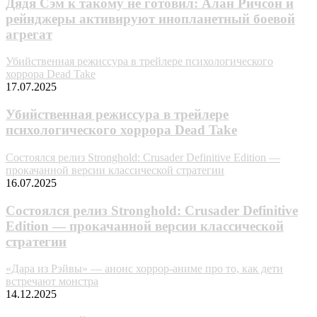
Дядя Сэм к такому не готовил: Алан Ричсон и
рейнджеры активируют инопланетный боевой
агрегат
Убийственная режиссура в трейлере психологического
хоррора Dead Take
17.07.2025
Убийственная режиссура в трейлере
психологического хоррора Dead Take
Состоялся релиз Stronghold: Crusader Definitive Edition —
прокачанной версии классической стратегии
16.07.2025
Состоялся релиз Stronghold: Crusader Definitive
Edition — прокачанной версии классической
стратегии
«Дара из Рэйвы» — анонс хоррор-аниме про то, как дети
встречают монстра
14.12.2025