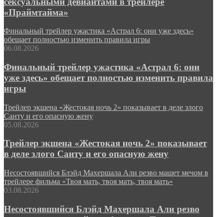
сексуальными девиантами в трейлере
«Праймтайма»
Финальный трейлер ужастика «Астрал 6: они уже здесь»
обещает полностью изменить правила игры
06.08.2026
Финальный трейлер ужастика «Астрал 6: они
уже здесь» обещает полностью изменить правила
игры
Трейлер экшена «Жестокая ночь 2» показывает в деле злого
Санту и его опасную жену
05.08.2026
Трейлер экшена «Жестокая ночь 2» показывает
в деле злого Санту и его опасную жену
Несостоявшийся Блэйд Махершала Али резво машет мечом в
трейлере фильма «Твоя мать, твоя мать, твоя мать»
03.08.2026
Несостоявшийся Блэйд Махершала Али резво