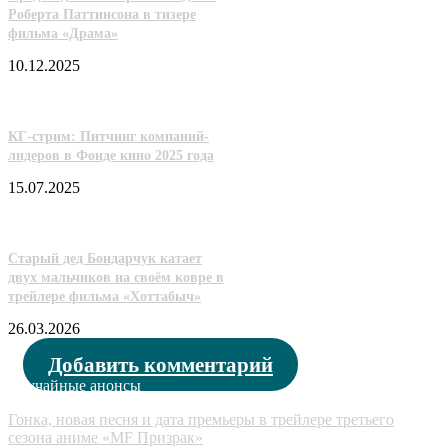
Роберта Паттинсона в тизере
фильма «Драма»
10.12.2025
КГ-стрим: Питчинг компаний-
лидеров в Фонде кино 2025 года
15.07.2025
Старый дед Бондарчук катает
двух мальчиков на своём ковре в
трейлере фильма «Хоттабыч»
26.03.2026
Добавить комментарий
Случайные анонсы
Гонка, новая песня и дата премьеры в трейлере третьего
сезона аниме «MF Призрак»