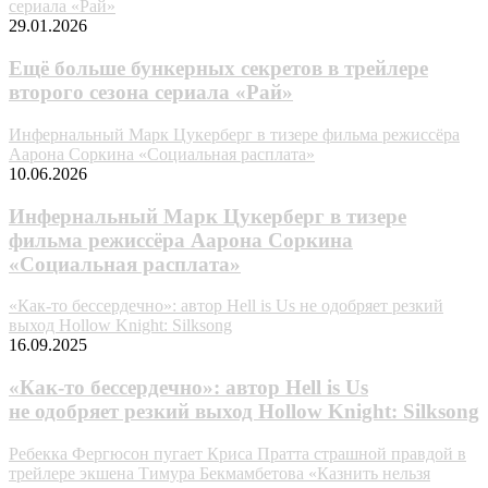
сериала «Рай»
29.01.2026
Ещё больше бункерных секретов в трейлере
второго сезона сериала «Рай»
Инфернальный Марк Цукерберг в тизере фильма режиссёра
Аарона Соркина «Социальная расплата»
10.06.2026
Инфернальный Марк Цукерберг в тизере
фильма режиссёра Аарона Соркина
«Социальная расплата»
«Как-то бессердечно»: автор Hell is Us не одобряет резкий
выход Hollow Knight: Silksong
16.09.2025
«Как-то бессердечно»: автор Hell is Us
не одобряет резкий выход Hollow Knight: Silksong
Ребекка Фергюсон пугает Криса Пратта страшной правдой в
трейлере экшена Тимура Бекмамбетова «Казнить нельзя