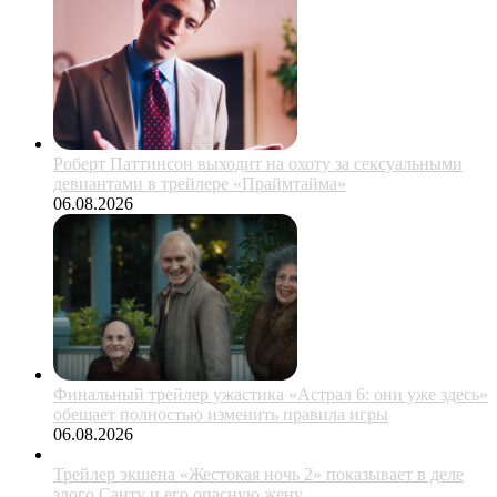
Роберт Паттинсон выходит на охоту за сексуальными
девиантами в трейлере «Праймтайма»
06.08.2026
Финальный трейлер ужастика «Астрал 6: они уже здесь»
обещает полностью изменить правила игры
06.08.2026
Трейлер экшена «Жестокая ночь 2» показывает в деле
злого Санту и его опасную жену