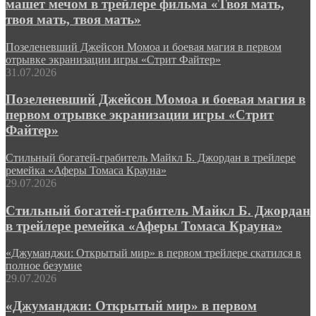
машет мечом в трейлере фильма «Твоя мать,
твоя мать, твоя мать»
Позеленевший Джейсон Момоа и боевая магия в первом
отрывке экранизации игры «Стрит Файтер»
31.07.2026
Позеленевший Джейсон Момоа и боевая магия в
первом отрывке экранизации игры «Стрит
Файтер»
Стильный богатей-грабитель Майкл Б. Джордан в трейлере
ремейка «Аферы Томаса Крауна»
29.07.2026
Стильный богатей-грабитель Майкл Б. Джордан
в трейлере ремейка «Аферы Томаса Крауна»
«Джуманджи: Открытый мир» в первом трейлере скатился в
полное безумие
29.07.2026
«Джуманджи: Открытый мир» в первом