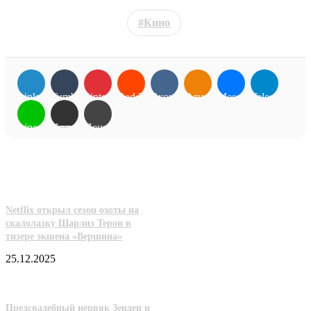
Кино
LinkedIn
Tumblr
Pinterest
Reddit
Вконтакте
Одноклассники
Messenger
Telegram
Line
Поделиться через электронную почту
Печатать
Похожие фильмы
Netflix открыл сезон охоты на
скалолазку Шарлиз Терон в
тизере экшена «Вершина»
25.12.2025
Предсвадебный нервяк Зендеи и