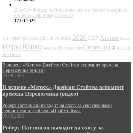
Дед Сэм Фишер идёт на новое дело в трейлере сериала
«Splinter Cell: Караул смерти»
17.09.2025
ЖАНРЫ
2026
Аниме
2027
2025
2023
2020
2024
2022
2019
2021
Драма
Кино
Игры
Сериалы
Фэнтези
Приключения
Комедия
история
В экшене «Мятеж» Джейсон Стэйтем вспомнит времена
Перевозчика (видео)
09.08.2026
В экшене «Мятеж» Джейсон Стэйтем вспомнит
времена Перевозчика (видео)
Роберт Паттинсон выходит на охоту за сексуальными
девиантами в трейлере «Праймтайма»
06.08.2026
Роберт Паттинсон выходит на охоту за