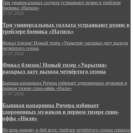
Три универсальных солдата устраивают резню в трейлере
боевика «Натиск»
27.07.2026
Три универсальных солдата устраивают резню в
трейлере боевика «Натиск»
Финал близок! Новый тизер «Укрытия» раскрыл дату выхода
четвёртого сезона
27.07.2026
Финал близок! Новый тизер «Укрытия»
раскрыл дату выхода четвёртого сезона
Бывшая напарница Ричера избивает здоровенных мужиков в
первом тизере спин-оффа «Нили»
27.07.2026
Бывшая напарница Ричера избивает
здоровенных мужиков в первом тизере спин-
оффа «Нили»
Не верь никому и бей всех: трейлер четвёртого сезона сериала