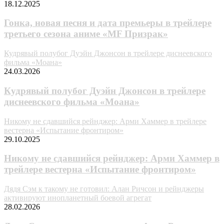
18.12.2025
Гонка, новая песня и дата премьеры в трейлере
третьего сезона аниме «MF Призрак»
Кудрявый полубог Дуэйн Джонсон в трейлере диснеевского
фильма «Моана»
24.03.2026
Кудрявый полубог Дуэйн Джонсон в трейлере
диснеевского фильма «Моана»
Никому не сдавшийся рейнджер: Арми Хаммер в трейлере
вестерна «Испытание фронтиром»
29.10.2025
Никому не сдавшийся рейнджер: Арми Хаммер в
трейлере вестерна «Испытание фронтиром»
Дядя Сэм к такому не готовил: Алан Ричсон и рейнджеры
активируют инопланетный боевой агрегат
28.02.2026