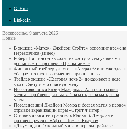
GitHub
LinkedIn
Воскресенье, 9 августа 2026
Новые
В экшене «Мятеж» Джейсон Стэйтем вспомнит времена
Перевозчика (видео)
Роберт Паттинсон выходит на охоту за сексуальными
девиантами в трейлере «Праймтайма»
Финальный трейлер ужастика «Астрал 6: они уже здесь»
обещает полностью изменить правила игры
Трейлер экшена «Жестокая ночь 2» показывает в деле
злого Санту и его опасную жену
Несостоявшийся Блэйд Махершала Али резво машет
мечом в трейлере фильма «Твоя мать, твоя мать, твоя
мать»
Позеленевший Джейсон Момоа и боевая магия в первом
отрывке экранизации игры «Стрит Файтер»
Стильный богатей-грабитель Майкл Б. Джордан в
трейлере ремейка «Аферы Томаса Крауна»
«Джуманджи: Открытый мир» в первом трейлере