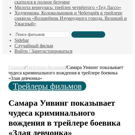
скатился в полное безумие
Милота вернулась: трейлер четвёртого «Тед Лассо»
Ходченкова, Колокольников и Чеботарёв в трейлере
сиквела «Волшебник Изумрудного города. Великий и
Ужасный»
Поиск фильмов
Sidebar
Случайный фильм
Войти / Зарегистрироваться
Главная
/
Трейлеры фильмов
/
Самара Уивинг показывает
чудеса криминального вождения в трейлере боевика
«Злая девчонка»
Трейлеры фильмов
Самара Уивинг показывает
чудеса криминального
вождения в трейлере боевика
«Злая девчонка»