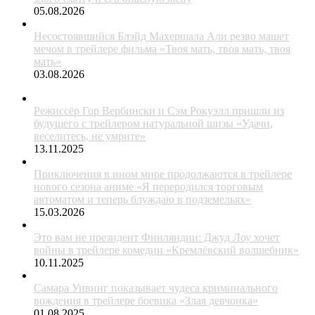
05.08.2026
Несостоявшийся Блэйд Махершала Али резво машет
мечом в трейлере фильма «Твоя мать, твоя мать, твоя
мать»
03.08.2026
Режиссёр Гор Вербински и Сэм Рокуэлл пришли из
будущего с трейлером натуральной шизы «Удачи,
веселитесь, не умрите»
13.11.2025
Приключения в ином мире продолжаются в трейлере
нового сезона аниме «Я переродился торговым
автоматом и теперь блуждаю в подземельях»
15.03.2026
Это вам не президент Финляндии: Джуд Лоу хочет
войны в трейлере комедии «Кремлёвский волшебник»
10.11.2025
Самара Уивинг показывает чудеса криминального
вождения в трейлере боевика «Злая девчонка»
01.08.2025