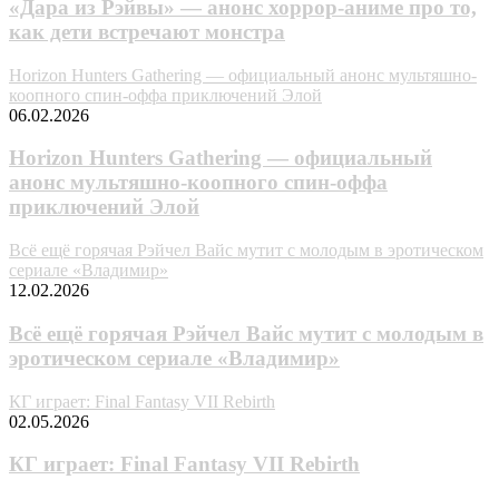
«Дара из Рэйвы» — анонс хоррор-аниме про то,
как дети встречают монстра
Horizon Hunters Gathering — официальный анонс мультяшно-
коопного спин-оффа приключений Элой
06.02.2026
Horizon Hunters Gathering — официальный
анонс мультяшно-коопного спин-оффа
приключений Элой
Всё ещё горячая Рэйчел Вайс мутит с молодым в эротическом
сериале «Владимир»
12.02.2026
Всё ещё горячая Рэйчел Вайс мутит с молодым в
эротическом сериале «Владимир»
КГ играет: Final Fantasy VII Rebirth
02.05.2026
КГ играет: Final Fantasy VII Rebirth