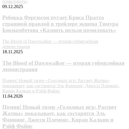
помиловать»
09.12.2025
Ребекка Фергюсон пугает Криса Пратта
страшной правдой в трейлере экшена Тимура
Бекмамбетова «Казнить нельзя помиловать»
The Blood of Dawnwalker — вторая геймплейная
демонстрация
18.11.2025
The Blood of Dawnwalker — вторая геймплейная
демонстрация
Помни! Новый тизер «Голодных игр: Рассвет Жатвы»
показывает, как состарятся Эль Фаннинг, Джесси Племонс,
Киран Калкин и Рэйф Файнс
11.04.2026
Помни! Новый тизер «Голодных игр: Рассвет
Жатвы» показывает, как состарятся Эль
Фаннинг, Джесси Племонс, Киран Калкин и
Рэйф Файнс