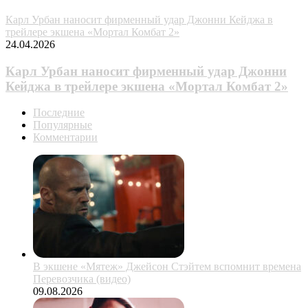
Карл Урбан наносит фирменный удар Джонни Кейджа в
трейлере экшена «Мортал Комбат 2»
24.04.2026
Карл Урбан наносит фирменный удар Джонни
Кейджа в трейлере экшена «Мортал Комбат 2»
Последние
Популярные
Комментарии
В экшене «Мятеж» Джейсон Стэйтем вспомнит времена
Перевозчика (видео)
09.08.2026