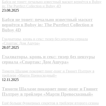
Бабси не тонет: печально известный маскот вернётся в Bubsy
in: The Purrfect Collection и Bubsy 4D
23.08.2025
Бабси не тонет: печально известный маскот
вернётся в Bubsy in: The Purrfect Collection и
Bubsy 4D
Гладиаторы, кровь и секс: тизер без цензуры сериала
«Спартак: Дом Ашура»
28.07.2025
Гладиаторы, кровь и секс: тизер без цензуры
сериала «Спартак: Дом Ашура»
Тимоти Шаламе покоряет пинг-понг и Гвинет Пэлтроу в
трейлере «Марти Превосходный»
12.11.2025
Тимоти Шаламе покоряет пинг-понг и Гвинет
Пэлтроу в трейлере «Марти Превосходный»
Ещё больше бункерных секретов в трейлере второго сезона