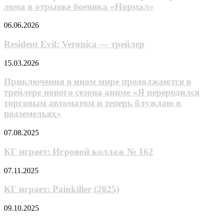
найти
в
лома в отрывке боевика «Нормал»
приём
трейлере
против
ужастика
Resident
06.06.2026
лома
«Оборотень»
Evil:
в
Veronica
Resident Evil: Veronica — трейлер
отрывке
—
боевика
трейлер
Приключения
15.03.2026
«Нормал»
в
ином
Приключения в ином мире продолжаются в
мире
трейлере нового сезона аниме «Я переродился
продолжаются
торговым автоматом и теперь блуждаю в
в
подземельях»
трейлере
нового
КГ
сезона
07.08.2025
играет:
аниме
Игровой
«Я
КГ играет: Игровой коллаж № 162
коллаж
переродился
№
торговым
КГ
07.11.2025
162
автоматом
играет:
и
Painkiller
КГ играет: Painkiller (2025)
теперь
(2025)
блуждаю
Никаких
09.10.2025
в
драконов