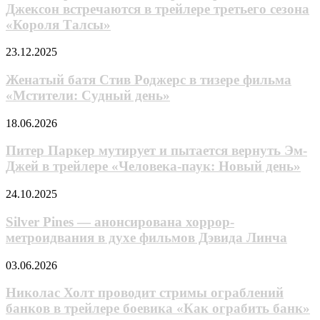
Патрик
Джексон встречаются в трейлере третьего сезона
и
«Короля Талсы»
Сэм
Л.
Женатый
23.12.2025
Джексон
батя
встречаются
Стив
Женатый батя Стив Роджерс в тизере фильма
в
Роджерс
трейлере
«Мстители: Судный день»
в
третьего
тизере
сезона
Питер
18.06.2026
фильма
«Короля
Паркер
«Мстители:
Талсы»
мутирует
Питер Паркер мутирует и пытается вернуть Эм-
Судный
и
Джей в трейлере «Человека-паук: Новый день»
день»
пытается
вернуть
Silver
24.10.2025
Эм-
Pines
Джей
—
Silver Pines — анонсирована хоррор-
в
анонсирована
метроидвания в духе фильмов Дэвида Линча
трейлере
хоррор-
«Человека-
метроидвания
паук:
Николас
03.06.2026
в
Новый
Холт
духе
день»
проводит
Николас Холт проводит стримы ограблений
фильмов
стримы
банков в трейлере боевика «Как ограбить банк»
Дэвида
ограблений