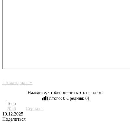
По материалам
Нажмите, чтобы оценить этот фильм!
[Итого:
0
Средняя:
0
]
Теги
2026
Сериалы
19.12.2025
Поделиться
LinkedIn
Tumblr
Pinterest
Reddit
Вконтакте
Одноклассники
Messenger
Messenger
Telegram
Line
Поделиться
Печатать
через