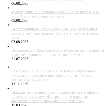
06.08.2026
Трейлер экшена «Жестокая ночь 2» показывает в деле
злого Санту и его опасную жену
05.08.2026
Несостоявшийся Блэйд Махершала Али резво машет
мечом в трейлере фильма «Твоя мать, твоя мать, твоя
мать»
03.08.2026
Позеленевший Джейсон Момоа и боевая магия в первом
отрывке экранизации игры «Стрит Файтер»
31.07.2026
Режиссёр Гор Вербински и Сэм Рокуэлл пришли из
будущего с трейлером натуральной шизы «Удачи,
веселитесь, не умрите»
13.11.2025
Приключения в ином мире продолжаются в трейлере
нового сезона аниме «Я переродился торговым
автоматом и теперь блуждаю в подземельях»
15.03.2026