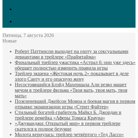
GitHub
LinkedIn
Пятница, 7 августа 2026
Новые
Роберт Паттинсон выходит на охоту за сексуальными
девиантами в трейлере «Праймтайма»
Финальный трейлер ужастика «Астрал 6: они уже здесь»
обещает полностью изменить правила игры
Трейлер экшена «Жестокая ночь 2» показывает в деле
злого Санту и его опасную жену
Несостоявшийся Блэйд Махершала Али резво машет
мечом в трейлере фильма «Твоя мать, твоя мать, твоя
мать»
Позеленевший Джейсон Момоа и боевая магия в первом
отрывке экранизации игры «Стрит Файтер»
Стильный богатей-грабитель Майкл Б. Джордан в
трейлере ремейка «Аферы Томаса Крауна»
«Джуманджи: Открытый мир» в первом трейлере
скатился в полное безумие
Милота вернулась: трейлер четвёртого «Тед Лассо»