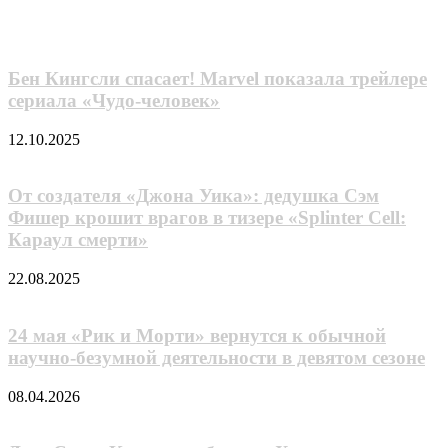
Похожие фильмы
электронную
почту
Бен Кингсли спасает! Marvel показала трейлере
сериала «Чудо-человек»
12.10.2025
От создателя «Джона Уика»: дедушка Сэм
Фишер крошит врагов в тизере «Splinter Cell:
Караул смерти»
22.08.2025
24 мая «Рик и Морти» вернутся к обычной
научно-безумной деятельности в девятом сезоне
08.04.2026