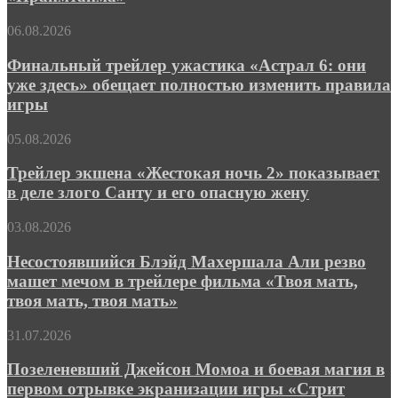
за
сексуальными
Финальный
06.08.2026
девиантами
трейлер
в
ужастика
Финальный трейлер ужастика «Астрал 6: они
трейлере
«Астрал
«Праймтайма»
уже здесь» обещает полностью изменить правила
6:
игры
они
уже
Трейлер
05.08.2026
здесь»
экшена
обещает
«Жестокая
Трейлер экшена «Жестокая ночь 2» показывает
полностью
ночь 2»
изменить
в деле злого Санту и его опасную жену
показывает
правила
в
игры
Несостоявшийся
03.08.2026
деле
Блэйд
злого
Махершала
Несостоявшийся Блэйд Махершала Али резво
Санту
Али
машет мечом в трейлере фильма «Твоя мать,
и
резво
его
твоя мать, твоя мать»
машет
опасную
мечом
жену
Позеленевший
31.07.2026
в
Джейсон
трейлере
Момоа
Позеленевший Джейсон Момоа и боевая магия в
фильма
и
«Твоя
первом отрывке экранизации игры «Стрит