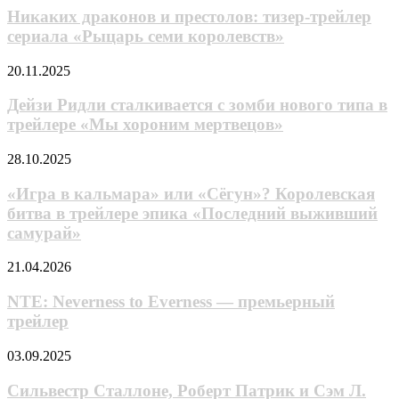
подземельях»
и
Никаких драконов и престолов: тизер-трейлер
престолов:
сериала «Рыцарь семи королевств»
тизер-
трейлер
Дейзи
20.11.2025
сериала
Ридли
«Рыцарь
сталкивается
Дейзи Ридли сталкивается с зомби нового типа в
семи
с
трейлере «Мы хороним мертвецов»
королевств»
зомби
нового
«Игра
28.10.2025
типа
в
в
кальмара»
«Игра в кальмара» или «Сёгун»? Королевская
трейлере
или
битва в трейлере эпика «Последний выживший
«Мы
«Сёгун»?
хороним
самурай»
Королевская
мертвецов»
битва
NTE:
21.04.2026
в
Neverness
трейлере
to
NTE: Neverness to Everness — премьерный
эпика
Everness
«Последний
трейлер
—
выживший
премьерный
самурай»
Сильвестр
03.09.2025
трейлер
Сталлоне,
Роберт
Сильвестр Сталлоне, Роберт Патрик и Сэм Л.