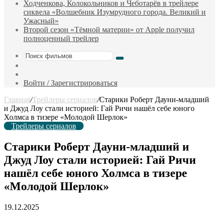
Ходченкова, Колокольников и Чеботарёв в трейлере
сиквела «Волшебник Изумрудного города. Великий и
Ужасный»
Второй сезон «Тёмной материи» от Apple получил
полноценный трейлер
Поиск
Sidebar
фильмов
Случайный
фильм
Войти / Зарегистрироваться
Главная
/
Трейлеры сериалов
/
Старики Роберт Дауни-младший
и Джуд Лоу стали историей: Гай Ричи нашёл себе юного
Холмса в тизере «Молодой Шерлок»
Трейлеры сериалов
Старики Роберт Дауни-младший и
Джуд Лоу стали историей: Гай Ричи
нашёл себе юного Холмса в тизере
«Молодой Шерлок»
19.12.2025