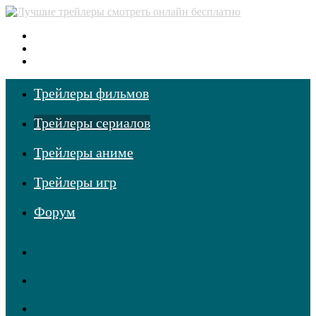
Меню
Поиск
фильмов
Войти
Трейлеры фильмов
Трейлеры сериалов
Трейлеры аниме
Трейлеры игр
Форум
TikTok
Одноклассники
vk.com