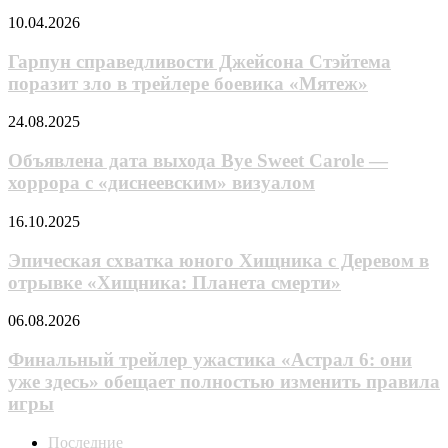
Линча
банков
Гарпун
10.04.2026
в
справедливости
трейлере
Джейсона
Гарпун справедливости Джейсона Стэйтема
боевика
Стэйтема
поразит зло в трейлере боевика «Мятеж»
«Как
поразит
ограбить
зло
банк»
Объявлена
24.08.2025
в
дата
трейлере
выхода
Объявлена дата выхода Bye Sweet Carole —
боевика
Bye
хоррора с «диснеевским» визуалом
«Мятеж»
Sweet
Carole —
Эпическая
16.10.2025
хоррора
схватка
с «диснеевским»
юного
Эпическая схватка юного Хищника с Деревом в
визуалом
Хищника
отрывке «Хищника: Планета смерти»
с
Деревом
Финальный
06.08.2026
в
трейлер
отрывке
ужастика
Финальный трейлер ужастика «Астрал 6: они
«Хищника:
«Астрал
уже здесь» обещает полностью изменить правила
Планета
6:
смерти»
игры
они
уже
Последние
здесь»