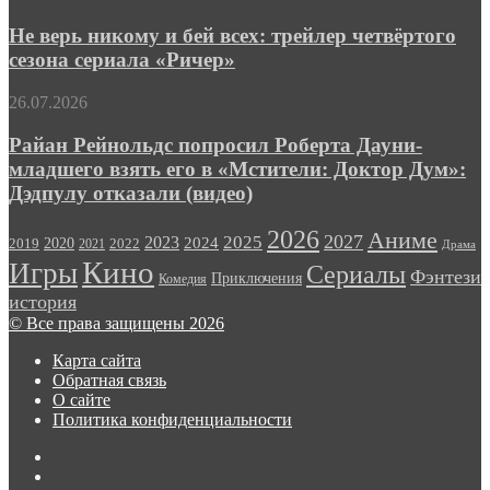
верь
тизере
никому
Не верь никому и бей всех: трейлер четвёртого
спин-
и
оффа
сезона сериала «Ричер»
бей
«Нили»
всех:
Райан
26.07.2026
трейлер
Рейнольдс
четвёртого
попросил
Райан Рейнольдс попросил Роберта Дауни-
сезона
Роберта
младшего взять его в «Мстители: Доктор Дум»:
сериала
Дауни-
«Ричер»
Дэдпулу отказали (видео)
младшего
взять
2026
Аниме
его
2027
2025
2023
2020
2024
2022
2019
2021
Драма
в
Кино
Игры
Сериалы
Фэнтези
«Мстители:
Приключения
Комедия
Доктор
история
Дум»:
© Все права защищены 2026
Дэдпулу
отказали
Карта сайта
(видео)
Обратная связь
О сайте
Политика конфиденциальности
LinkedIn
GitHub