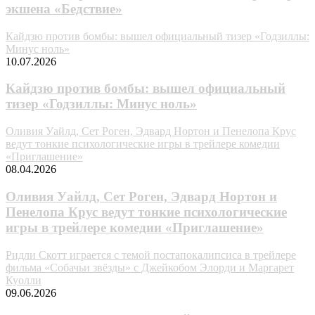
экшена «Бедствие»
Кайдзю против бомбы: вышел официальный тизер «Годзиллы:
Минус ноль»
10.07.2026
Кайдзю против бомбы: вышел официальный
тизер «Годзиллы: Минус ноль»
Оливия Уайлд, Сет Роген, Эдвард Нортон и Пенелопа Крус
ведут тонкие психологические игры в трейлере комедии
«Приглашение»
08.04.2026
Оливия Уайлд, Сет Роген, Эдвард Нортон и
Пенелопа Крус ведут тонкие психологические
игры в трейлере комедии «Приглашение»
Ридли Скотт играется с темой постапокалипсиса в трейлере
фильма «Собачьи звёзды» с Джейкобом Элорди и Маргарет
Куолли
09.06.2026