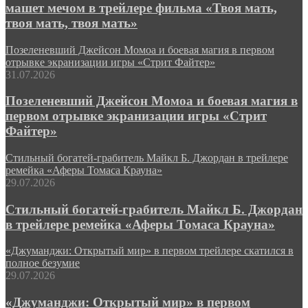
машет мечом в трейлере фильма «Твоя мать,
твоя мать, твоя мать»
Позеленевший Джейсон Момоа и боевая магия в первом
отрывке экранизации игры «Стрит Файтер»
31.07.2026
Позеленевший Джейсон Момоа и боевая магия в
первом отрывке экранизации игры «Стрит
Файтер»
Стильный богатей-грабитель Майкл Б. Джордан в трейлере
ремейка «Аферы Томаса Крауна»
29.07.2026
Стильный богатей-грабитель Майкл Б. Джордан
в трейлере ремейка «Аферы Томаса Крауна»
«Джуманджи: Открытый мир» в первом трейлере скатился в
полное безумие
29.07.2026
«Джуманджи: Открытый мир» в первом