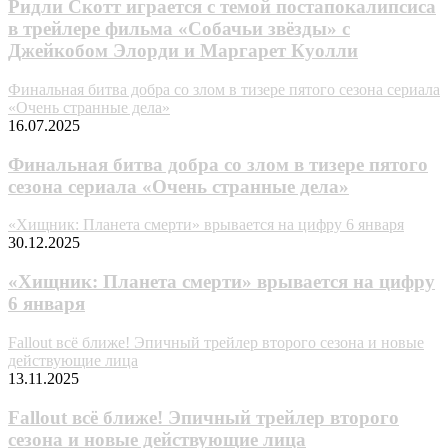
Ридли Скотт играется с темой постапокалипсиса
в трейлере фильма «Собачьи звёзды» с
Джейкобом Элорди и Маргарет Куолли
Финальная битва добра со злом в тизере пятого сезона сериала
«Очень странные дела»
16.07.2025
Финальная битва добра со злом в тизере пятого
сезона сериала «Очень странные дела»
«Хищник: Планета смерти» врывается на цифру 6 января
30.12.2025
«Хищник: Планета смерти» врывается на цифру
6 января
Fallout всё ближе! Эпичный трейлер второго сезона и новые
действующие лица
13.11.2025
Fallout всё ближе! Эпичный трейлер второго
сезона и новые действующие лица