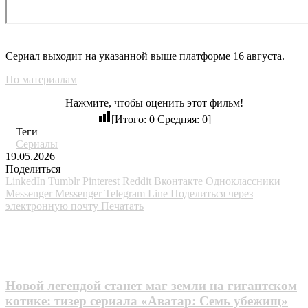
Сериал выходит на указанной выше платформе 16 августа.
По материалам
Нажмите, чтобы оценить этот фильм!
[Итого:
0
Средняя:
0
]
Теги
Сериалы
19.05.2026
Поделиться
LinkedIn
Tumblr
Pinterest
Reddit
Вконтакте
Одноклассники
Messenger
Messenger
Telegram
Line
Поделиться через
электронную почту
Печатать
Похожие фильмы
Новой легендой станет маг земли на гигантском
котике: тизер сериала «Аватар: Семь убежищ»