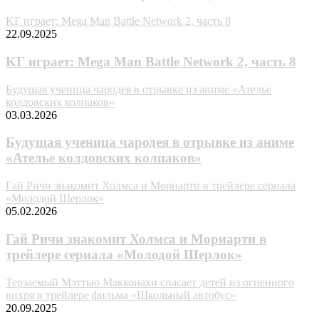
KГ игpaeт: Mega Man Battle Network 2, часть 8
22.09.2025
KГ игpaeт: Mega Man Battle Network 2, часть 8
Будущая ученица чародея в отрывке из аниме «Ателье
колдовских колпаков»
03.03.2026
Будущая ученица чародея в отрывке из аниме
«Ателье колдовских колпаков»
Гай Ричи знакомит Холмса и Мориарти в трейлере сериала
«Молодой Шерлок»
05.02.2026
Гай Ричи знакомит Холмса и Мориарти в
трейлере сериала «Молодой Шерлок»
Терзаемый Мэттью Макконахи спасает детей из огненного
вихря в трейлере фильма «Школьный автобус»
20.09.2025