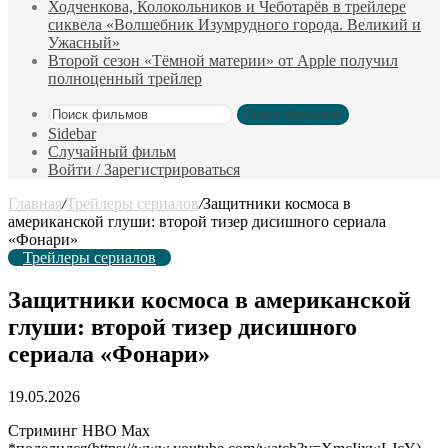
Ходченкова, Колокольников и Чеботарёв в трейлере
сиквела «Волшебник Изумрудного города. Великий и
Ужасный»
Второй сезон «Тёмной материи» от Apple получил
полноценный трейлер
Поиск фильмов
Sidebar
Случайный фильм
Войти / Зарегистрироваться
Главная
/
Трейлеры сериалов
/
Защитники космоса в
американской глуши: второй тизер дисишного сериала
«Фонари»
Трейлеры сериалов
Защитники космоса в американской
глуши: второй тизер дисишного
сериала «Фонари»
19.05.2026
Стриминг HBO Max