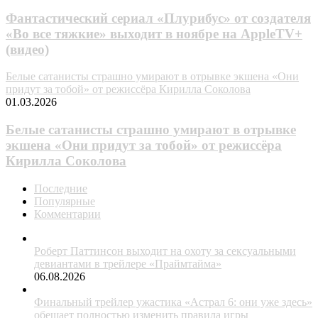
Фантастический сериал «Плурибус» от создателя
«Во все тяжкие» выходит в ноябре на AppleTV+
(видео)
Белые сатанисты страшно умирают в отрывке экшена «Они
придут за тобой» от режиссёра Кирилла Соколова
01.03.2026
Белые сатанисты страшно умирают в отрывке
экшена «Они придут за тобой» от режиссёра
Кирилла Соколова
Последние
Популярные
Комментарии
Роберт Паттинсон выходит на охоту за сексуальными
девиантами в трейлере «Праймтайма»
06.08.2026
Финальный трейлер ужастика «Астрал 6: они уже здесь»
обещает полностью изменить правила игры