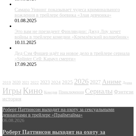
Самара Уивинг показывает чудеса криминального
вождения в трейлере боевика «Злая девчонка»
01.08.2025
Это вам не президент Финляндии: Джуд Лоу хочет
войны в трейлере комедии «Кремлёвский волшебник»
10.11.2025
Дед Сэм Фишер идёт на новое дело в трейлере сериала
«Splinter Cell: Караул смерти»
17.09.2025
ЖАНРЫ
2026
Аниме
2027
2025
2023
2020
2024
2022
2019
2021
Драма
Кино
Игры
Сериалы
Фэнтези
Приключения
Комедия
история
Роберт Паттинсон выходит на охоту за сексуальными
девиантами в трейлере «Праймтайма»
06.08.2026
Роберт Паттинсон выходит на охоту за