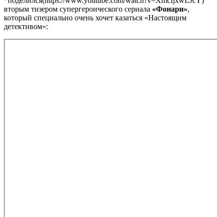
*поделился(https://www.youtube.com/watch?v=XmcIjxwLJcY)
вторым тизером супергероического сериала
«Фонари»
,
который специально очень хочет казаться «Настоящим
детективом»: