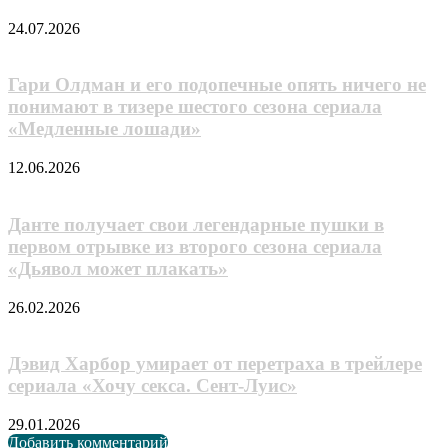
24.07.2026
Гари Олдман и его подопечные опять ничего не
понимают в тизере шестого сезона сериала
«Медленные лошади»
12.06.2026
Данте получает свои легендарные пушки в
первом отрывке из второго сезона сериала
«Дьявол может плакать»
26.02.2026
Дэвид Харбор умирает от перетрахa в трейлере
сериала «Хочу секса. Сент-Луис»
29.01.2026
Добавить комментарий