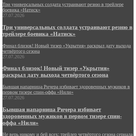
Три универсальных солдата устраивают резню в трейлере
боевика «Натиск»
27.07.2026
Три универсальных солдата устраивают резню в
трейлере боевика «Натиск»
Финал близок! Новый тизер «Укрытия» раскрыл дату выхода
четвёртого сезона
27.07.2026
Финал близок! Новый тизер «Укрытия»
раскрыл дату выхода четвёртого сезона
Бывшая напарница Ричера избивает здоровенных мужиков в
первом тизере спин-оффа «Нили»
27.07.2026
Бывшая напарница Ричера избивает
здоровенных мужиков в первом тизере спин-
оффа «Нили»
Не верь никому и бей всех: трейлер четвёртого сезона сериала