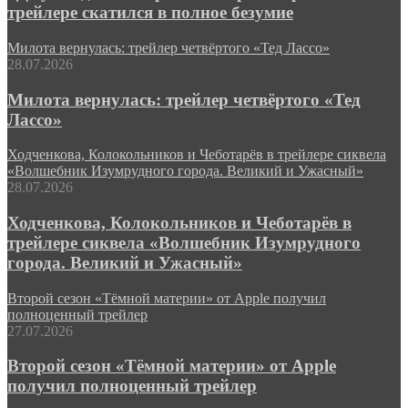
трейлере скатился в полное безумие
Милота вернулась: трейлер четвёртого «Тед Лассо»
28.07.2026
Милота вернулась: трейлер четвёртого «Тед
Лассо»
Ходченкова, Колокольников и Чеботарёв в трейлере сиквела
«Волшебник Изумрудного города. Великий и Ужасный»
28.07.2026
Ходченкова, Колокольников и Чеботарёв в
трейлере сиквела «Волшебник Изумрудного
города. Великий и Ужасный»
Второй сезон «Тёмной материи» от Apple получил
полноценный трейлер
27.07.2026
Второй сезон «Тёмной материи» от Apple
получил полноценный трейлер