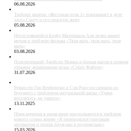
06.08.2026
Трейлер экшена «Жестокая ночь 2» показывает в деле
злого Санту и его опасную жену
05.08.2026
Несостоявшийся Блэйд Махершала Али резво машет
мечом в трейлере фильма «Твоя мать, твоя мать, твоя
мать»
03.08.2026
Позеленевший Джейсон Момоа и боевая магия в первом
отрывке экранизации игры «Стрит Файтер»
31.07.2026
Режиссёр Гор Вербински и Сэм Рокуэлл пришли из
будущего с трейлером натуральной шизы «Удачи,
веселитесь, не умрите»
13.11.2025
Приключения в ином мире продолжаются в трейлере
нового сезона аниме «Я переродился торговым
автоматом и теперь блуждаю в подземельях»
15.03.2026