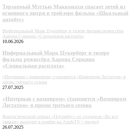
Терзаемый Мэттью Макконахи спасает детей из
огненного вихря в трейлере фильма «Школьный
автобус»
Инфернальный Марк Цукерберг в тизере фильма режиссёра
Аарона Соркина «Социальная расплата»
10.06.2026
Инфернальный Марк Цукерберг в тизере
фильма режиссёра Аарона Соркина
«Социальная расплата»
«Интервью с вампиром» становится «Вампиром Лестатом» в
промо третьего сезона
27.07.2025
«Интервью с вампиром» становится «Вампиром
Лестатом» в промо третьего сезона
Фантастический сериал «Плурибус» от создателя «Во все
тяжкие» выходит в ноябре на AppleTV+ (видео)
26.07.2025