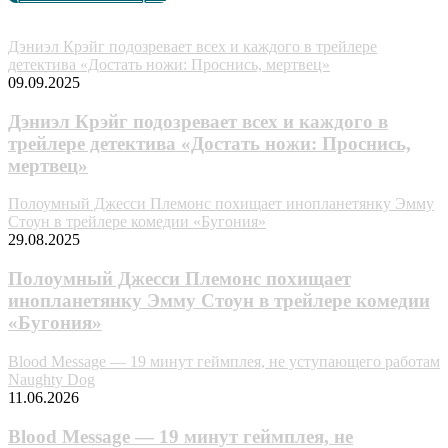
Случайные анонсы
Дэниэл Крэйг подозревает всех и каждого в трейлере
детектива «Достать ножи: Проснись, мертвец»
09.09.2025
Дэниэл Крэйг подозревает всех и каждого в
трейлере детектива «Достать ножи: Проснись,
мертвец»
Полоумный Джесси Племонс похищает инопланетянку Эмму
Стоун в трейлере комедии «Бугония»
29.08.2025
Полоумный Джесси Племонс похищает
инопланетянку Эмму Стоун в трейлере комедии
«Бугония»
Blood Message — 19 минут геймплея, не уступающего работам
Naughty Dog
11.06.2026
Blood Message — 19 минут геймплея, не