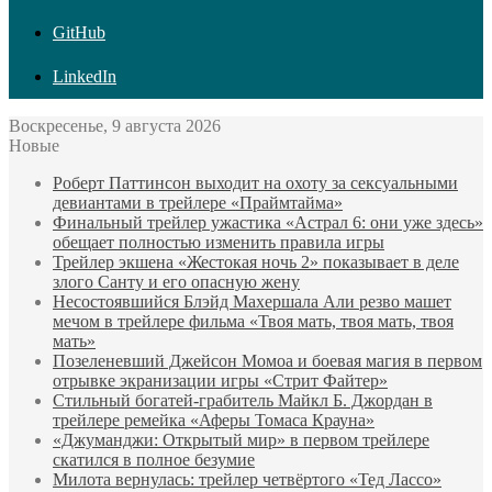
GitHub
LinkedIn
Воскресенье, 9 августа 2026
Новые
Роберт Паттинсон выходит на охоту за сексуальными
девиантами в трейлере «Праймтайма»
Финальный трейлер ужастика «Астрал 6: они уже здесь»
обещает полностью изменить правила игры
Трейлер экшена «Жестокая ночь 2» показывает в деле
злого Санту и его опасную жену
Несостоявшийся Блэйд Махершала Али резво машет
мечом в трейлере фильма «Твоя мать, твоя мать, твоя
мать»
Позеленевший Джейсон Момоа и боевая магия в первом
отрывке экранизации игры «Стрит Файтер»
Стильный богатей-грабитель Майкл Б. Джордан в
трейлере ремейка «Аферы Томаса Крауна»
«Джуманджи: Открытый мир» в первом трейлере
скатился в полное безумие
Милота вернулась: трейлер четвёртого «Тед Лассо»