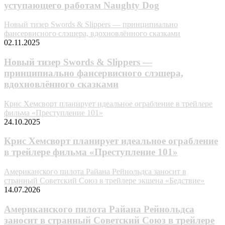
уступающего работам Naughty Dog
Новый тизер Swords & Slippers — принципиально
фансервисного слэшера, вдохновлённого сказками
02.11.2025
Новый тизер Swords & Slippers —
принципиально фансервисного слэшера,
вдохновлённого сказками
Крис Хемсворт планирует идеальное ограбление в трейлере
фильма «Преступление 101»
24.10.2025
Крис Хемсворт планирует идеальное ограбление
в трейлере фильма «Преступление 101»
Американского пилота Райана Рейнольдса заносит в
странный Советский Союз в трейлере экшена «Бедствие»
14.07.2026
Американского пилота Райана Рейнольдса
заносит в странный Советский Союз в трейлере