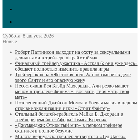
GitHub
LinkedIn
Суббота, 8 августа 2026
Новые
Роберт Паттинсон выходит на охоту за сексуальными
девиантами в трейлере «Праймтайма»
Финальный трейлер ужастика «Астрал 6: они уже здесь»
обещает полностью изменить правила игры
Трейлер экшена «Жестокая ночь 2» показывает в деле
злого Санту и его опасную жену
Несостоявшийся Блэйд Махершала Али резво машет
мечом в трейлере фильма «Твоя мать, твоя мать, твоя
мать»
Позеленевший Джейсон Момоа и боевая магия в первом
отрывке экранизации игры «Стрит Файтер»
Стильный богатей-грабитель Майкл Б. Джордан в
трейлере ремейка «Аферы Томаса Крауна»
«Джуманджи: Открытый мир» в первом трейлере
скатился в полное безумие
Милота вернулась: трейлер четвёртого «Тед Лассо»