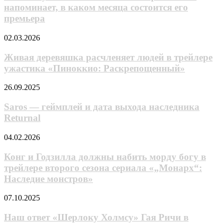
«Мужчина
фильма
напоминает, в каком месяца состоится его
средних
«Марти
премьера
лет
Превосходный»
из
Живая
глубинки
02.03.2026
деревяшка
становится
расчленяет
мастером
Живая деревяшка расчленяет людей в трейлере
людей
меча»
ужастика «Пиноккио: Раскрепощенный»
в
напоминает,
трейлере
в
Saros
26.09.2025
ужастика
каком
—
«Пиноккио:
месяца
геймплей
Saros — геймплей и дата выхода наследника
Раскрепощенный»
состоится
и
Returnal
его
дата
премьера
выхода
Конг
04.02.2026
наследника
и
Returnal
Годзилла
Конг и Годзилла должны набить морду богу в
должны
трейлере второго сезона сериала «„Монарх“:
набить
Наследие монстров»
морду
богу
Наш
07.10.2025
в
ответ
трейлере
«Шерлоку
Наш ответ «Шерлоку Холмсу» Гая Ричи в
второго