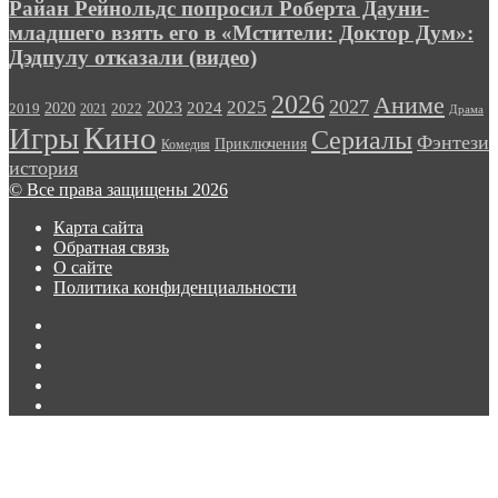
попросил
Райан Рейнольдс попросил Роберта Дауни-
сезона
Роберта
младшего взять его в «Мстители: Доктор Дум»:
сериала
Дауни-
«Ричер»
Дэдпулу отказали (видео)
младшего
взять
2026
Аниме
его
2027
2025
2023
2020
2024
2022
2019
2021
Драма
в
Кино
Игры
Сериалы
Фэнтези
«Мстители:
Приключения
Комедия
Доктор
история
Дум»:
© Все права защищены 2026
Дэдпулу
отказали
Карта сайта
(видео)
Обратная связь
О сайте
Политика конфиденциальности
LinkedIn
GitHub
vk.com
Одноклассники
TikTok
Кнопка
«Наверх»