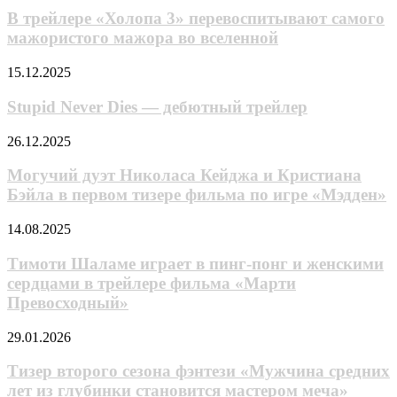
«Холопа
«Джек
В трейлере «Холопа 3» перевоспитывают самого
3»
Райан:
мажористого мажора во вселенной
перевоспитывают
Война
самого
призраков»
Stupid
15.12.2025
мажористого
Never
мажора
Dies
Stupid Never Dies — дебютный трейлер
во
—
вселенной
дебютный
Могучий
26.12.2025
трейлер
дуэт
Николаса
Могучий дуэт Николаса Кейджа и Кристиана
Кейджа
Бэйла в первом тизере фильма по игре «Мэдден»
и
Кристиана
Тимоти
14.08.2025
Бэйла
Шаламе
в
играет
Тимоти Шаламе играет в пинг-понг и женскими
первом
в
сердцами в трейлере фильма «Марти
тизере
пинг-
фильма
Превосходный»
понг
по
и
игре
Тизер
29.01.2026
женскими
«Мэдден»
второго
сердцами
сезона
Тизер второго сезона фэнтези «Мужчина средних
в
фэнтези
трейлере
лет из глубинки становится мастером меча»