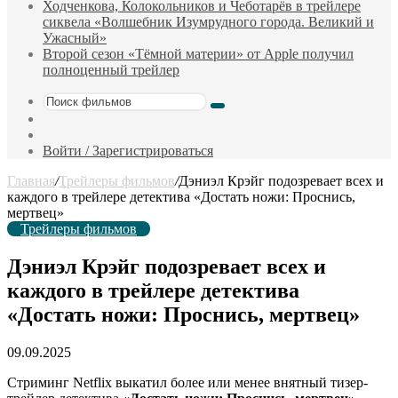
Ходченкова, Колокольников и Чеботарёв в трейлере
сиквела «Волшебник Изумрудного города. Великий и
Ужасный»
Второй сезон «Тёмной материи» от Apple получил
полноценный трейлер
Поиск
Sidebar
фильмов
Случайный
фильм
Войти / Зарегистрироваться
Главная
/
Трейлеры фильмов
/
Дэниэл Крэйг подозревает всех и
каждого в трейлере детектива «Достать ножи: Проснись,
мертвец»
Трейлеры фильмов
Дэниэл Крэйг подозревает всех и
каждого в трейлере детектива
«Достать ножи: Проснись, мертвец»
09.09.2025
Стриминг Netflix выкатил более или менее внятный тизер-