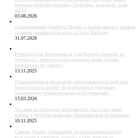
мечом в трейлере фильма «Твоя мать, твоя мать, твоя
мать»
03.08.2026
Позеленевший Джейсон Момоа и боевая магия в первом
отрывке экранизации игры «Стрит Файтер»
31.07.2026
Режиссёр Гор Вербински и Сэм Рокуэлл пришли из
будущего с трейлером натуральной шизы «Удачи,
веселитесь, не умрите»
13.11.2025
Приключения в ином мире продолжаются в трейлере
нового сезона аниме «Я переродился торговым
автоматом и теперь блуждаю в подземельях»
15.03.2026
Это вам не президент Финляндии: Джуд Лоу хочет
войны в трейлере комедии «Кремлёвский волшебник»
10.11.2025
Самара Уивинг показывает чудеса криминального
вождения в трейлере боевика «Злая девчонка»