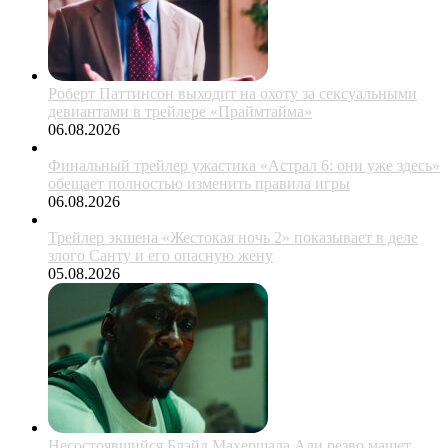
Роберт Паттинсон выходит на охоту за сексуальными
девиантами в трейлере «Праймтайма»
06.08.2026
Финальный трейлер ужастика «Астрал 6: они уже здесь»
обещает полностью изменить правила игры
06.08.2026
Трейлер экшена «Жестокая ночь 2» показывает в деле
злого Санту и его опасную жену
05.08.2026
Несостоявшийся Блэйд Махершала Али резво машет