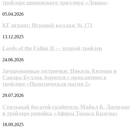
Холмсу»
сезона
трейлере шпионского триллера «Левша»
Гая
сериала
Ричи
«„Монарх“:
КГ
05.04.2026
в
Наследие
играет:
трейлере
монстров»
Игровой
КГ играет: Игровой коллаж № 171
шпионского
коллаж
триллера
№
Lords
13.12.2025
«Левша»
171
of
the
Lords of the Fallen II — второй трейлер
Fallen
II
Зачарованные
24.06.2026
—
сестрички:
второй
Николь
Зачарованные сестрички: Николь Кидман и
трейлер
Кидман
Сандра Буллок борются с проклятием в
и
трейлере «Практическая магия 2»
Сандра
Буллок
Стильный
29.07.2026
борются
богатей-
с
грабитель
Стильный богатей-грабитель Майкл Б. Джордан
проклятием
Майкл
в
в трейлере ремейка «Аферы Томаса Крауна»
Б.
трейлере
Джордан
«Практическая
Нельзя
18.09.2025
в
магия
просто