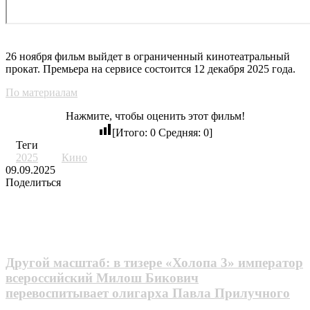
26 ноября фильм выйдет в ограниченный кинотеатральный
прокат. Премьера на сервисе состоится 12 декабря 2025 года.
По материалам
Нажмите, чтобы оценить этот фильм!
[Итого:
0
Средняя:
0
]
Теги
2025
Кино
09.09.2025
Поделиться
LinkedIn
Tumblr
Pinterest
Reddit
Вконтакте
Одноклассники
Messenger
Messenger
Telegram
Line
Поделиться
Печатать
через
Похожие фильмы
электронную
почту
Другой масштаб: в тизере «Холопа 3» император
всероссийский Милош Бикович
перевоспитывает олигарха Павла Прилучного