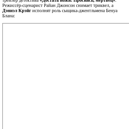
трейлер детектива
«Достать ножи: Проснись, мертвец»
.
Режиссёр-сценарист Райан Джонсон снимает триквел, а
Дэниэл Крэйг
исполнят роль сыщика-джентльмена Бенуа
Блана: