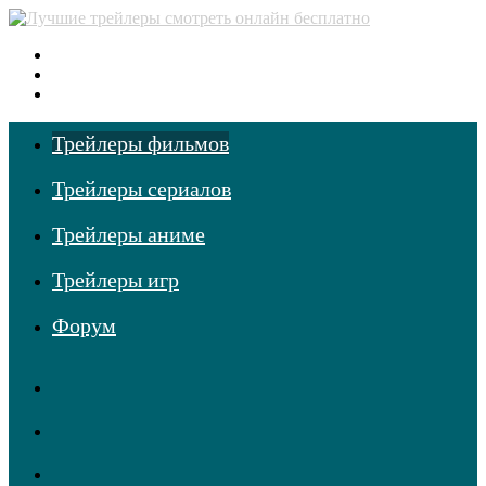
Меню
Поиск
фильмов
Войти
Трейлеры фильмов
Трейлеры сериалов
Трейлеры аниме
Трейлеры игр
Форум
TikTok
Одноклассники
vk.com