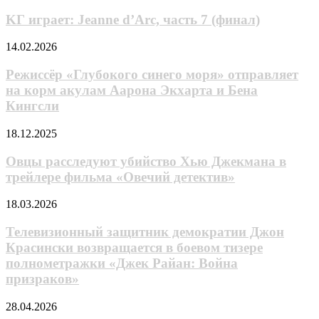
игpaeт:
Jeanne
KГ игpaeт: Jeanne d’Arc, часть 7 (финал)
d’Arc,
часть
Режиссёр
14.02.2026
7
«Глубокого
(финал)
синего
Режиссёр «Глубокого синего моря» отправляет
моря»
на корм акулам Аарона Экхарта и Бена
отправляет
Кингсли
на
корм
Овцы
18.12.2025
акулам
расследуют
Аарона
убийство
Овцы расследуют убийство Хью Джекмана в
Экхарта
Хью
и
трейлере фильма «Овечий детектив»
Джекмана
Бена
в
Кингсли
Телевизионный
18.03.2026
трейлере
защитник
фильма
демократии
Телевизионный защитник демократии Джон
«Овечий
Джон
Красински возвращается в боевом тизере
детектив»
Красински
полнометражки «Джек Райан: Война
возвращается
призраков»
в
боевом
В
тизере
28.04.2026
трейлере
полнометражки