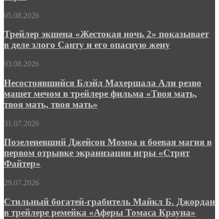
уже
Трейлер
05.08.2026
здесь»
экшена
обещает
«Жестокая
Трейлер экшена «Жестокая ночь 2» показывает
полностью
ночь 2»
изменить
в деле злого Санту и его опасную жену
показывает
правила
в
игры
Несостоявшийся
03.08.2026
деле
Блэйд
злого
Махершала
Несостоявшийся Блэйд Махершала Али резво
Санту
Али
машет мечом в трейлере фильма «Твоя мать,
и
резво
его
твоя мать, твоя мать»
машет
опасную
мечом
жену
Позеленевший
31.07.2026
в
Джейсон
трейлере
Момоа
Позеленевший Джейсон Момоа и боевая магия в
фильма
и
«Твоя
первом отрывке экранизации игры «Стрит
боевая
мать,
Файтер»
магия
твоя
в
мать,
Стильный
29.07.2026
первом
твоя
богатей-
отрывке
мать»
грабитель
Стильный богатей-грабитель Майкл Б. Джордан
экранизации
Майкл
игры
в трейлере ремейка «Аферы Томаса Крауна»
Б.