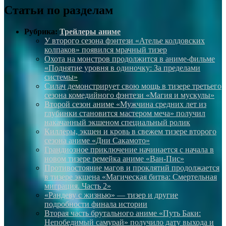
Статьи по разделам
Рубрика:
Трейлеры аниме
У второго сезона фэнтези «Ателье колдовских
колпаков» появился мрачный тизер
Охота на монстров продолжится в аниме-фильме
«Поднятие уровня в одиночку: За пределами
системы»
Силач демонстрирует свою мощь в тизере третьего
сезона комедийного фэнтези «Магия и мускулы»
Второй сезон аниме «Мужчина средних лет из
глубинки становится мастером меча» получил
накачанный экшеном специальный ролик
Киллеры, экшен и кровь в свежем тизере второго
сезона аниме «Дни Сакамото»
Грандиозное приключение начинается с начала в
новом тизере ремейка аниме «Ван-Пис»
Противостояние магов и проклятий продолжается
в тизере экшена «Магическая битва: Смертельная
миграция. Часть 2»
«Рандеву с жизнью» — тизер и другие
подробности финала истории
Вторая часть брутального аниме «Путь Баки:
Непобедимый самурай» получило дату выхода и