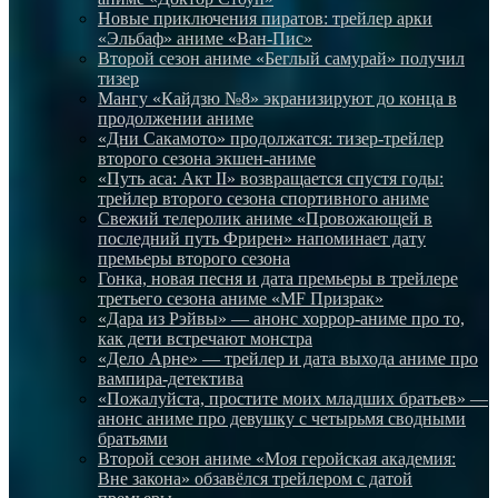
Новые приключения пиратов: трейлер арки
«Эльбаф» аниме «Ван-Пис»
Второй сезон аниме «Беглый самурай» получил
тизер
Мангу «Кайдзю №8» экранизируют до конца в
продолжении аниме
«Дни Сакамото» продолжатся: тизер-трейлер
второго сезона экшен-аниме
«Путь аса: Акт II» возвращается спустя годы:
трейлер второго сезона спортивного аниме
Свежий телеролик аниме «Провожающей в
последний путь Фрирен» напоминает дату
премьеры второго сезона
Гонка, новая песня и дата премьеры в трейлере
третьего сезона аниме «MF Призрак»
«Дара из Рэйвы» — анонс хоррор-аниме про то,
как дети встречают монстра
«Дело Арне» — трейлер и дата выхода аниме про
вампира-детектива
«Пожалуйста, простите моих младших братьев» —
анонс аниме про девушку с четырьмя сводными
братьями
Второй сезон аниме «Моя геройская академия:
Вне закона» обзавёлся трейлером с датой