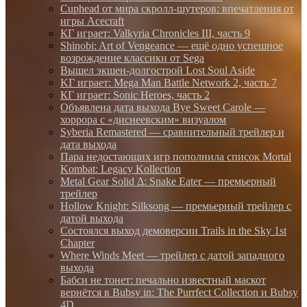
Cuphead от мира скролл-шутеров: впечатления от
игры Acecraft
КГ играет: Valkyria Chronicles III, часть 9
Shinobi: Art of Vengeance — ещё одно успешное
возрождение классики от Sega
Вышел экшен-долгострой Lost Soul Aside
KГ игpaeт: Mega Man Battle Network 2, часть 7
КГ играет: Sonic Heroes, часть 2
Объявлена дата выхода Bye Sweet Carole —
хоррора с «диснеевским» визуалом
Syberia Remastered — сравнительный трейлер и
дата выхода
Пара недостающих игр пополнила список Mortal
Kombat: Legacy Kollection
Metal Gear Solid Δ: Snake Eater — премьерный
трейлер
Hollow Knight: Silksong — премьерный трейлер с
датой выхода
Состоялся выход демоверсии Trails in the Sky 1st
Chapter
Where Winds Meet — трейлер с датой западного
выхода
Бабси не тонет: печально известный маскот
вернётся в Bubsy in: The Purrfect Collection и Bubsy
4D