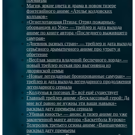
премьеры
Магия, яркие цвета и драма в новом тизере
фэнтезийного аниме «Ателье колдовских
колпаков»
«Огнеглотающая Птица: Отряд пожарных-
оборванцев из Усю» — трейлер и дата выхода
аниме по книге автора «Последнего выжившего
самурая»
«Дневник разных стран» — трейлер и дата выхода
серьёзного драматичного аниме про утрату и
обретение
«Весёлая защита владений беспечного лорда» —
новый трейлер исекая про выгонянца из
дворянской семьи
«Новые легендарные бронированные самураи» —
трейлер и дата выхода легендарного продолжения
легендарного сериала
«Колдунья в погонах II» всё ещё существует
Главный трейлер аниме «Бесклассовый герой: Да
мне всё равно не нужны эти ваши навыки»
раскрыл дату премьеры сериала
«Убивая юность» — анонс и тизер аниме по уже
законченной манге автора «Баскетбола Куроко»
Телеролик третьего сезона аниме «Ванпанчмен»
раскрыл дату премьеры