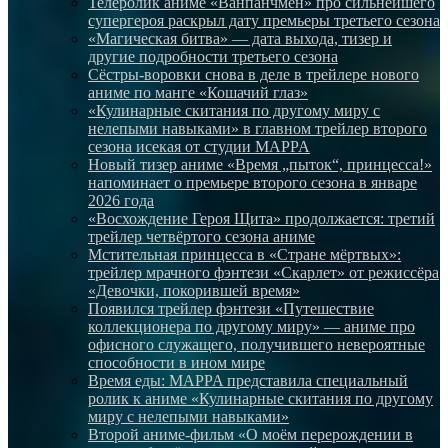
Телеролик аниме «Ванпанчмен» про сильнейшего
супергероя раскрыл дату премьеры третьего сезона
«Магическая битва» — дата выхода, тизер и
другие подробности третьего сезона
Сёстры-воровки снова в деле в трейлере нового
аниме по манге «Кошачий глаз»
«Кулинарные скитания по другому миру с
нелепыми навыками» в главном трейлер второго
сезона исекая от студии MAPPA
Новый тизер аниме «Время „пыток“, принцесса!»
напоминает о премьере второго сезона в январе
2026 года
«Восхождение Героя Щита» продолжается: третий
трейлер четвёртого сезона аниме
Мстительная принцесса в «Стране мёртвых»:
трейлер мрачного фэнтези «Скарлет» от режиссёра
«Девочки, покорившей время»
Появился трейлер фэнтези «Путешествие
коллекционера по другому миру» — аниме про
офисного служащего, получившего невероятные
способности в ином мире
Время еды: MAPPA представила специальный
ролик к аниме «Кулинарные скитания по другому
миру с нелепыми навыками»
Второй аниме-фильм «О моём перерождении в