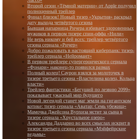
Лассо»
Второй сезон «Тёмной материи» от Apple получил
полноценный трейлер
Финал близок! Новый тизер «Укрытия» раскрыл
дату выхода четвёртого сезона
Бывшая напарница Ричера избивает здоровенных
мужиков в первом тизере спин-оффа «Нили»
Не верь никому и бей всех: трейлер четвёртого
сезона сериала «Ричер»
Добро пожаловать в настоящий киберпанк: тизер-
трейлер сериала «Нейромант»
В первом трейлере супергероического сериала
«Фонари» наконец-то появился размах
Полный колец! Саурон взялся за молоточек в
тизере третьего сезона «Властелина колец. Кольца
власти»
Трейлер фантастики «Бегущий по лезвию 2099»
показывает ужасный мир будущего
Новой легендой станет маг земли на гигантском
котике: тизер сериала «Аватар: Семь убежищ»
Мамочка Джейсона Вурхиза мстит за сына в
тизере сериала «Хрустальное озеро»
Александра Даддарио во всех смыслах искрит в
тизере третьего сезона сериала «Мэйфейрские
ведьмы»