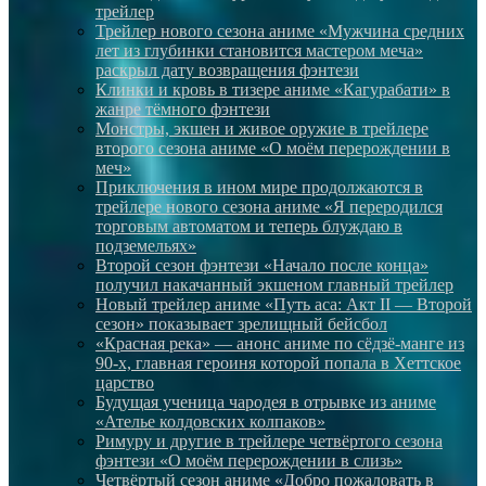
трейлер
Трейлер нового сезона аниме «Мужчина средних
лет из глубинки становится мастером меча»
раскрыл дату возвращения фэнтези
Клинки и кровь в тизере аниме «Кагурабати» в
жанре тёмного фэнтези
Монстры, экшен и живое оружие в трейлере
второго сезона аниме «О моём перерождении в
меч»
Приключения в ином мире продолжаются в
трейлере нового сезона аниме «Я переродился
торговым автоматом и теперь блуждаю в
подземельях»
Второй сезон фэнтези «Начало после конца»
получил накачанный экшеном главный трейлер
Новый трейлер аниме «Путь аса: Акт II — Второй
сезон» показывает зрелищный бейсбол
«Красная река» — анонс аниме по сёдзё-манге из
90-х, главная героиня которой попала в Хеттское
царство
Будущая ученица чародея в отрывке из аниме
«Ателье колдовских колпаков»
Римуру и другие в трейлере четвёртого сезона
фэнтези «О моём перерождении в слизь»
Четвёртый сезон аниме «Добро пожаловать в