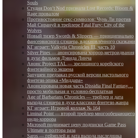
Souls
Студия Don’t Nod признала Lost Records: Bloom &
Rage провалом
Противостояние секс-символов: Чунь Ли против
Май Сирануй в трейлере Fatal Fury: City of the
Wolves
Новый тизер Swords & Slippers — принципиально
фансервисного слэшера, вдохновлённого сказками
КГ играет: Valkyria Chronicles III, часть 10
Silver Pines — анонсирована хоррор-метроидвания
в духе фильмов Дэвида Линча
Анонс Project TAL — зрелищного корейского
фэнтезийного экшена
Запущен предзаказ русской версии настольного
фэнтези-эпика «Миддара»
Анонсирована новая часть Dissidia Final Fantasy…
просто мобильная и условно-бесплатная
Age of Barbarians Chronicles — трейлер и дата
выхода слэшера в духе классики фэнтези-жанра
КГ играет: Игровой коллаж № 164
Liminal Point — второй трейлер многообещающего
инди-хоррора
Microsoft поднимает цену подписки Game Pass
Ultimate в полтора раза
Saros — геймплей и дата выхода наследника