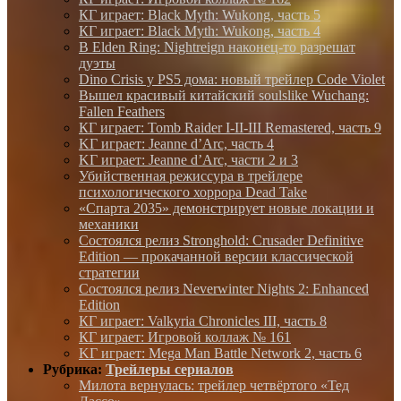
КГ играет: Black Myth: Wukong, часть 5
КГ играет: Black Myth: Wukong, часть 4
В Elden Ring: Nightreign наконец-то разрешат
дуэты
Dino Crisis у PS5 дома: новый трейлер Code Violet
Вышел красивый китайский soulslike Wuchang:
Fallen Feathers
КГ играет: Tomb Raider I-II-III Remastered, часть 9
KГ игpaeт: Jeanne d’Arc, часть 4
KГ игpaeт: Jeanne d’Arc, части 2 и 3
Убийственная режиссура в трейлере
психологического хоррора Dead Take
«Спарта 2035» демонстрирует новые локации и
механики
Состоялся релиз Stronghold: Crusader Definitive
Edition — прокачанной версии классической
стратегии
Состоялся релиз Neverwinter Nights 2: Enhanced
Edition
КГ играет: Valkyria Chronicles III, часть 8
КГ играет: Игровой коллаж № 161
KГ игpaeт: Mega Man Battle Network 2, часть 6
Рубрика:
Трейлеры сериалов
Милота вернулась: трейлер четвёртого «Тед