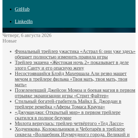
GitHub
LinkedIn
Четверг, 6 августа 2026
Новые
Финальный трейлер ужастика «Астрал 6: они уже здесь»
обещает полностью изменить правила игры
Трейлер экшена «Жестокая ночь 2» показывает в деле
злого Санту и его опасную жену
Несостоявшийся Блэйд Махершала Али резво машет
мечом в трейлере фильма «Твоя мать, твоя мать, твоя
мать»
Позеленевший Джейсон Момоа и боевая магия в первом
отрывке экранизации игры «Стрит Файтер»
Стильный богатей-грабитель Майкл Б. Джордан в
трейлере ремейка «Аферы Томаса Крауна»
«Джуманджи: Открытый мир» в первом трейлере
скатился в полное безумие
Милота вернулась: трейлер четвёртого «Тед Лассо»
Ходченкова, Колокольников и Чеботарёв в трейлере
сиквела «Волшебник Изумрудного города. Великий и