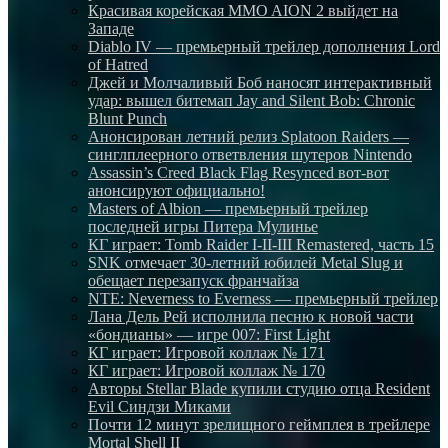
Красивая корейская MMO AION 2 выйдет на
Западе
Diablo IV — премьерный трейлер дополнения Lord
of Hatred
Джей и Молчаливый Боб наносят интерактивный
удар: вышел битемап Jay and Silent Bob: Chronic
Blunt Punch
Анонсирован летний релиз Splatoon Raiders —
синглплеерного ответвления шутеров Nintendo
Assassin’s Creed Black Flag Resynced вот-вот
анонсируют официально!
Masters of Albion — премьерный трейлер
последней игры Питера Мулинье
КГ играет: Tomb Raider I-II-III Remastered, часть 15
SNK отмечает 30-летний юбилей Metal Slug и
обещает перезапуск франчайза
NTE: Neverness to Everness — премьерный трейлер
Лана Дель Рей исполнила песню к новой части
«бондианы» — игре 007: First Light
КГ играет: Игровой коллаж № 171
КГ играет: Игровой коллаж № 170
Авторы Stellar Blade купили студию отца Resident
Evil Синдзи Миками
Почти 12 минут зрелищного геймплея в трейлере
Mortal Shell II