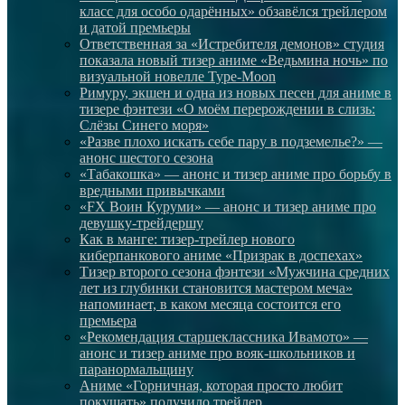
класс для особо одарённых» обзавёлся трейлером
и датой премьеры
Ответственная за «Истребителя демонов» студия
показала новый тизер аниме «Ведьмина ночь» по
визуальной новелле Type-Moon
Римуру, экшен и одна из новых песен для аниме в
тизере фэнтези «О моём перерождении в слизь:
Слёзы Синего моря»
«Разве плохо искать себе пару в подземелье?» —
анонс шестого сезона
«Табакошка» — анонс и тизер аниме про борьбу в
вредными привычками
«FX Воин Куруми» — анонс и тизер аниме про
девушку-трейдершу
Как в манге: тизер-трейлер нового
киберпанкового аниме «Призрак в доспехах»
Тизер второго сезона фэнтези «Мужчина средних
лет из глубинки становится мастером меча»
напоминает, в каком месяца состоится его
премьера
«Рекомендация старшеклассника Ивамото» —
анонс и тизер аниме про вояк-школьников и
паранормальщину
Аниме «Горничная, которая просто любит
покушать» получило трейлер