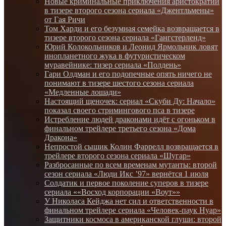
Новые криминальные приключения аристократии
в тизере второго сезона сериала «Джентльмены»
от Гая Ричи
Том Харди и его безумная семейка возвращается в
тизере второго сезона сериала «Гангстерленд»
Юрий Колокольников и Леонид Ярмольник ловят
инопланетного жука в футуристическом
муравейнике: тизер сериала «Полдень»
Гари Олдман и его подопечные опять ничего не
понимают в тизере шестого сезона сериала
«Медленные лошади»
Настоящий щеночек: сериал «Скуби Ду: Начало»
показал своего стримингового пса в тизере
Истребление людей драконами идёт с огоньком в
финальном трейлере третьего сезона «Дома
Дракона»
Непростой сыщик Колин Фаррелл возвращается в
трейлере второго сезона сериала «Шугар»
Разбросанные по всем временам мутанты: второй
сезон сериала «Люди Икс ’97» вернётся 1 июля
Солдатик и первое поколение суперов в тизере
сериала ««Восход корпорации «Воут»»
У Николаса Кейджа нет сил и ответственности в
финальном трейлере сериала «Человек-паук Нуар»
Защитники космоса в американской глуши: второй