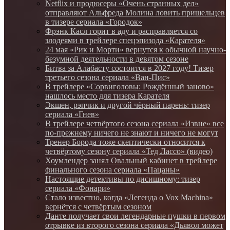
Netflix и продюсеры «Очень странных дел»
отправляют Альфреда Молина ловить пришельцев
в тизере сериала «Городок»
Фрэнк Касл горит в аду и расправляется со
злодеями в трейлере спецэпизода «Карателя»
24 мая «Рик и Морти» вернутся к обычной научно-
безумной деятельности в девятом сезоне
Битва за Алабасту состоится в 2027 году! Тизер
третьего сезона сериала «Ван-Пис»
В трейлере «Сорвиголовы: Рождённый заново»
нашлось место для тизера Карателя
Экшен, рэпчик и другой чёрный парень: тизер
сериала «Гнев»
В трейлере четвёртого сезона сериала «Извне» все
по-прежнему ничего не знают и ничего не могут
Тренер Борода тоже скептически относится к
четвёртому сезону сериала «Тед Лассо» (видео)
Хоумлендер занял Овальный кабинет в трейлере
финального сезона сериала «Пацаны»
Настоящие детективы по дисишному: тизер
сериала «Фонари»
Стало известно, когда «Легенда о Vox Machina»
вернётся с четвёртым сезоном
Данте получает свои легендарные пушки в первом
отрывке из второго сезона сериала «Дьявол может