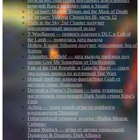
Небезызвестная серия хентайных фэнтезийных
комедий Rance выходит-таки в Steam!
КГ играет: Marlow Briggs and the Mask of Death
КГ играет: Valkyria Chronicles III, часть 12
Trails in the Sky 2nd Chapter получит
одновременный мировой релиз
У Woolhaven — первого платного DLC к Cult of
the Lamb — появилась дата выхода
Hollow Knight: Silksong получит дополнение Sea of
Sorrow
Arknights: Endfield — дата выхода трейлера под
песню Give Me Something от OneRepublic
Fate of the Old Republic и Galactic Racer — сразу
два новых анонса по вселенной Star Wars
Новый трейлер хоррор-фантастики Graft от
авторов серии Shadowrun
Decrepit и Queen’s Domain — пара духовных
наследников породившей Dark Souls серии King’s
Field
Acheia — тизер новой игры от идейного
вдохновителя Distortion
Геймплейный отрывок экшена «Война Миров:
Сибирь»
Тизер Warlock — игры от автора провальной
Dungeons & Dragons: Dark Alliance