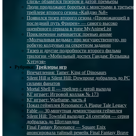
слизь» обзавёлся тизером и датой премьеры
Люди продолжают бороться с монстрами в третьем
трейлере второго сезона «Кайдзю №8»
Появился тизер второго сезона «Провожающей в
последний путь Фрирен» — самого высоко
оценённого сериала в топе MyAnimeList
Приключение начинается: превью аниме
«Молчаливая ведьма» про могущественную, но
робкую колдунью на секретном задании
Тизер и другие подробности второго фильма
трилогии «Мобильный доспех Гандам: Вспышка
Хэтэуэя»
Рубрика:
Трейлеры игр
Впечатления: Tamer: King of Dinosaurs
Silent Hill и Silent Hill: Downpour добрались до PC
силами фанатов
Mortal Shell II — трейлер с датой выхода
КГ играет: Игровой коллаж № 173
КГ играет: Warframe, часть 4
Показ геймплея Resonance: A Plague Tale Legacy
Fable — 30-минутная демонстрация геймплея
Silent Hill: Townfall выходит 24 сентября — серия
добралась до Шотландии
Final Fantasy Resonance — Square Enix
анонсировала тайный ремейк Final Fantasy Brave