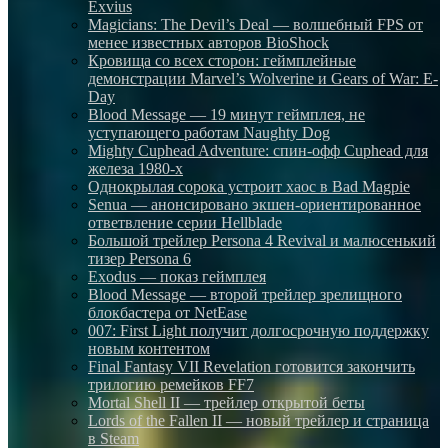
Exvius
Magicians: The Devil’s Deal — волшебный FPS от
менее известных авторов BioShock
Кровища со всех сторон: геймплейные
демонстрации Marvel’s Wolverine и Gears of War: E-
Day
Blood Message — 19 минут геймплея, не
уступающего работам Naughty Dog
Mighty Cuphead Adventure: спин-офф Cuphead для
железа 1980-х
Однокрылая сорока устроит хаос в Bad Magpie
Senua — анонсировано экшен-ориентированное
ответвление серии Hellblade
Большой трейлер Persona 4 Revival и малюсенький
тизер Persona 6
Exodus — показ геймплея
Blood Message — второй трейлер зрелищного
блокбастера от NetEase
007: First Light получит долгосрочную поддержку
новым контентом
Final Fantasy VII Revelation готовится закончить
трилогию ремейков FF7
Mortal Shell II — трейлер открытой беты
Lords of the Fallen II — новый трейлер и страница
в Steam