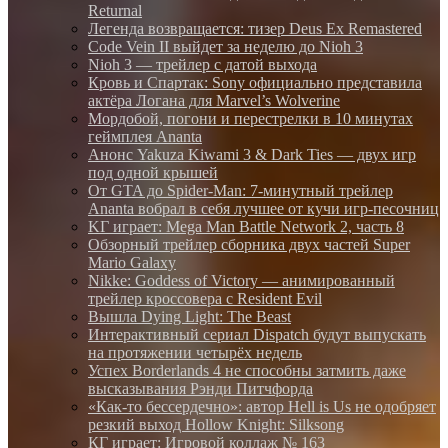
Returnal
Легенда возвращается: тизер Deus Ex Remastered
Code Vein II выйдет за неделю до Nioh 3
Nioh 3 — трейлер с датой выхода
Кровь и Спартак: Sony официально представила
актёра Логана для Marvel’s Wolverine
Мордобой, погони и перестрелки в 10 минутах
геймплея Ananta
Анонс Yakuza Kiwami 3 & Dark Ties — двух игр
под одной крышей
От GTA до Spider-Man: 7-минутный трейлер
Ananta вобрал в себя лучшее от кучи игр-песочниц
KГ игpaeт: Mega Man Battle Network 2, часть 8
Обзорный трейлер сборника двух частей Super
Mario Galaxy
Nikke: Goddess of Victory — анимированный
трейлер кроссовера с Resident Evil
Вышла Dying Light: The Beast
Интерактивный сериал Dispatch будут выпускать
на протяжении четырёх недель
Успех Borderlands 4 не способны затмить даже
высказывания Рэнди Питчфорда
«Как-то бессердечно»: автор Hell is Us не одобряет
резкий выход Hollow Knight: Silksong
КГ играет: Игровой коллаж № 163