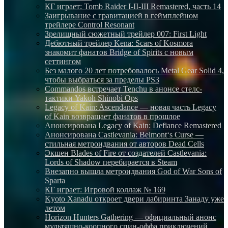
КГ играет: Tomb Raider I-II-III Remastered, часть 14
Заигрывание с гравитацией в геймплейном
трейлере Control Resonant
Зрелищный сюжетный трейлер 007: First Light
Дебютный трейлер Kena: Scars of Kosmora
знакомит фанатов Bridge of Spirits с новым
сеттингом
Без малого 20 лет потребовалось Metal Gear Solid 4,
чтобы выбраться за пределы PS3
Commandos встречает Tenchu в анонсе стелс-
тактики Yakoh Shinobi Ops
Legacy of Kain: Ascendance — новая часть Legacy
of Kain возвращает фанатов в прошлое
Анонсирована Legacy of Kain: Defiance Remastered
Анонсирована Castlevania: Belmont‘s Curse —
стильная метроидвания от авторов Dead Cells
Экшен Blades of Fire от создателей Castlevania:
Lords of Shadow перебирается в Steam
Внезапно вышла метроидвания God of War Sons of
Sparta
КГ играет: Игровой коллаж № 169
Kyoto Xanadu откроет двери лабиринта Занаду уже
летом
Horizon Hunters Gathering — официальный анонс
мультяшно-коопного спин-оффа приключений