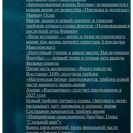
«Бронированные воины Вотомы» возвращаются с
новым аниме от режиссёра «Призрака в доспехах»
Мамору Осии
Магия, экшен и новый опенинг в главном
трейлере второго сезона фэнтези «Провожающая в
последний путь Фрирен»
«Вехи истории» — анонс и тизер исторического
аниме про жизнь личного секретаря Александра
Македонского
«Непутёвый ученик в школе магии: Наследование
Йоцубы» — первый тизер и точная дата выхода
фильма-сиквела
Пятая часть космооперы «Ямато навсегда:
Восстание 3199» получила трейлер
«Магическая битва» продолжается: трейлер новой
части мрачного экшен-аниме
Аниме «Ванпанчмен» получит продолжение в
2027 году
Новый трейлер третьего сезона «Звёздного дитя»
раскрывает дату премьеры и опенинг аниме
Состязание начинается: трейлер аниме
«Невероятные приключения ДжоДжо: Гонка
“Стальной шар”»
Конец приключений: тизер финальной части
аниме «Доктор Стоун»