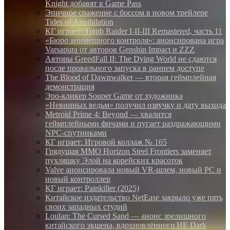
Knight добавят в Game Pass
Эпичное сражение с боссом в новом трейлере
Tides of Annihilation
КГ играет: Tomb Raider I-II-III Remastered, часть 11
«Бюро анимешного контроля»: анонсирована игра
Varsapura от авторов Genshin Impact и ZZZ
Авторы GreedFall II: The Dying World не сдаются
после провального запуска в раннем доступе
The Blood of Dawnwalker — вторая геймплейная
демонстрация
Эро-кликер Souper Game от художника
«Невинных ведьм» получил озвучку и дату выхода
Metroid Prime 4: Beyond — хвалится
геймплейными фичами и пугает раздражающими
NPC-спутниками
КГ играет: Игровой коллаж № 165
Грядущая MMO Horizon Steel Frontiers заменяет
пухляшку Элой на корейских красоток
Valve анонсировала новый VR-шлем, новый PC и
новый контроллер
КГ играет: Painkiller (2025)
Китайское издательство NetEase закрыло уже пять
своих западных студий
Loulan: The Cursed Sand — анонс зрелищного
китайского экшена, вдохновлённого НЕ Dark