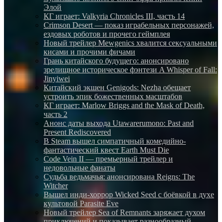
Элой
КГ играет: Valkyria Chronicles III, часть 14
Crimson Desert — показ играбельных персонажей,
ездовых роботов и прочего геймплея
Новый трейлер Mewgenics хвалится сексуальными
кисами и прочими фичами
Грань китайского будущего: анонсировано
зрелищное историческое фэнтези A Whisper of Fall:
Jinyiwei
Китайский экшен Genigods: Nezha обещает
устроить эпик божественных масштабов
КГ играет: Marlow Briggs and the Mask of Death,
часть 2
Анонс даты выхода Utawarerumono: Past and
Present Rediscovered
В Steam вышел симпатичный комедийно-
фантастический квест Earth Must Die
Code Vein II — премьерный трейлер и
недовольные фанаты
Судьба ведьмачья: анонсирована Reigns: The
Witcher
Вышел инди-хоррор Wicked Seed с боёвкой в духе
культовой Parasite Eve
Новый трейлер Sea of Remnants заряжает духом
приключений и показывает разнообразный