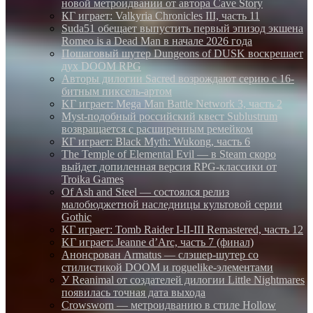
новой метроидвании от автора Cave Story
КГ играет: Valkyria Chronicles III, часть 11
Suda51 обещает выпустить первый эпизод экшена
Romeo is a Dead Man в начале 2026 года
Пошаговый шутер Dungeons of DUSK воскрешает
дух DOOM RPG
Авторы дилогии Sacred возрождают серию с 16-
битным пиксель-артом
KГ игpaeт: Mega Man Battle Network 3, часть 2
Myst-подобный российский квест Sublustrum
возвращается с расширенным ремейком
КГ играет: Black Myth: Wukong, часть 6
The Temple of Elemental Evil — в Steam скоро
выйдет допиленная версия RPG-классики от
Troika Games
Of Ash and Steel — состоялся релиз
малобюджетной наследницы культовой серии
Gothic
КГ играет: Tomb Raider I-II-III Remastered, часть 12
KГ игpaeт: Jeanne d’Arc, часть 7 (финал)
Анонсрован Armatus — слэшер-шутер со
стилистикой DOOM и roguelike-элементами
У Reanimal от создателей дилогии Little Nightmares
появилась точная дата выхода
Crowsworn — метроидванию в стиле Hollow