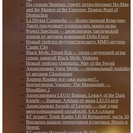
По стопам Черепах: грядёт ретро-битемап He-Man
and the Masters of the Universe: Dragon Pearl of
Destruction
La Divina Commedia — «Божественная Комедия»
Данте продолжает вдохновлять экшен-игры
Project Spectrum — анонсирован тактический
хоррор от авторов новенькой Delta Force
Новый трейлер футуристического MMO-шутера
Cinder City
Black Myth: Zhong Kui — тизер следующей игры
серии, начатой Black Myth: Wukong
Новый трейлер Onimusha: Way of the Sword
Анонсирован Valor Mortis — небанальный soulslike
от авторов Ghostrunner
Хоррор Routine всё-таки выходит?..
Впечатления: Vampire: The Masquerade —
Bloodlines 2
Анонсирована LEGO Batman: Legacy of the Dark
Knight — Batman: Arkham от мира LEGO-игр
Анонсирован Swords of Legends — ещё один
многообещающий китайский AAA-слэшер
КГ играет: Tomb Raider I-II-III Remastered, часть 10
Внезапно вышли переиздания культовых Hexen и
Heretic
КГ играет: Игровой коллаж № 162