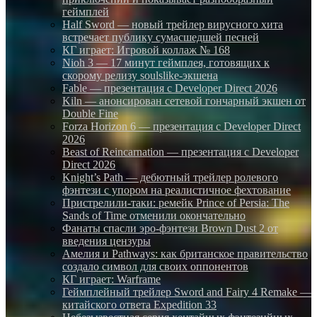
геймплей
Half Sword — новый трейлер вирусного хита
встречает публику сумасшедшей песней
КГ играет: Игровой коллаж № 168
Nioh 3 — 17 минут геймплея, готовящих к
скорому релизу soulslike-экшена
Fable — презентация с Developer Direct 2026
Kiln — анонсирован сетевой гончарный экшен от
Double Fine
Forza Horizon 6 — презентация с Developer Direct
2026
Beast of Reincarnation — презентация с Developer
Direct 2026
Knight’s Path — дебютный трейлер ролевого
фэнтези с упором на реалистичное фехтование
Пристрелили-таки: ремейк Prince of Persia: The
Sands of Time отменили окончательно
Фанаты спасли эро-фэнтези Brown Dust 2 от
введения цензуры
Амелия и Pathways: как британское правительство
создало символ для своих оппонентов
КГ играет: Warframe
Геймплейный трейлер Sword and Fairy 4 Remake —
китайского ответа Expedition 33