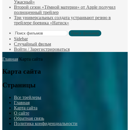
Ужасный»
Второй сезон «Тёмной материи» от Apple получил
полноценный трейлер
Три универсальных солдата устраивают резню в
трейлере боевика «Натиск»
Поиск фильмов
Sidebar
Случайный фильм
Войти / Зарегистрироваться
Главная
/
Карта сайта
Карта сайта
Страницы
Все трейлеры
Главная
Карта сайта
О сайте
Обратная связь
Политика конфиденциальности