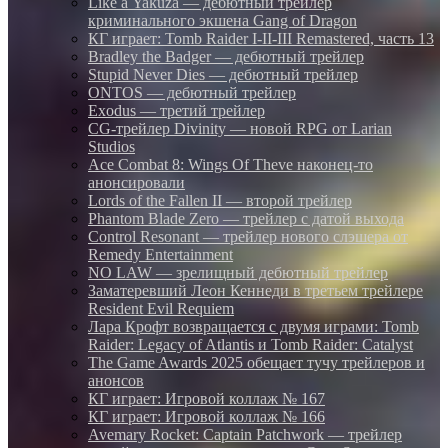
Like a Yakuza — дебютный трейлер
криминального экшена Gang of Dragon
КГ играет: Tomb Raider I-II-III Remastered, часть 13
Bradley the Badger — дебютный трейлер
Stupid Never Dies — дебютный трейлер
ONTOS — дебютный трейлер
Exodus — третий трейлер
CG-трейлер Divinity — новой RPG от Larian
Studios
Ace Combat 8: Wings Of Theve наконец-то
анонсировали
Lords of the Fallen II — второй трейлер
Phantom Blade Zero — трейлер с датой выхода
Control Resonant — трейлер нового слэшера от
Remedy Entertainment
NO LAW — зрелищный дебютный трейлер
Заматеревший Леон Кеннеди в третьем трейлере
Resident Evil Requiem
Лара Крофт возвращается с двумя играми: Tomb
Raider: Legacy of Atlantis и Tomb Raider: Catalyst
The Game Awards 2025 обещает тучу трейлеров и
анонсов
КГ играет: Игровой коллаж № 167
КГ играет: Игровой коллаж № 166
Avemary Rocket: Captain Patchwork — трейлер