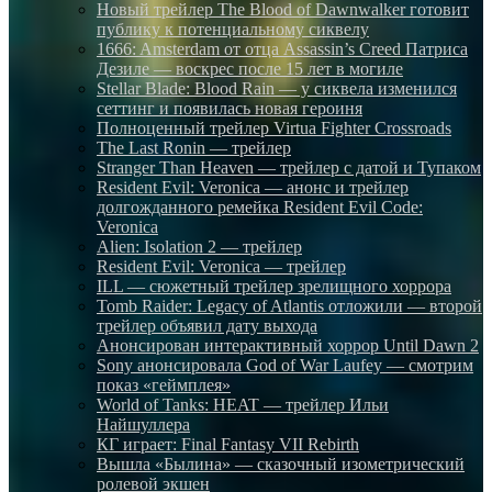
Новый трейлер The Blood of Dawnwalker готовит
публику к потенциальному сиквелу
1666: Amsterdam от отца Assassin’s Creed Патриса
Дезиле — воскрес после 15 лет в могиле
Stellar Blade: Blood Rain — у сиквела изменился
сеттинг и появилась новая героиня
Полноценный трейлер Virtua Fighter Crossroads
The Last Ronin — трейлер
Stranger Than Heaven — трейлер с датой и Тупаком
Resident Evil: Veronica — анонс и трейлер
долгожданного ремейка Resident Evil Code:
Veronica
Alien: Isolation 2 — трейлер
Resident Evil: Veronica — трейлер
ILL — сюжетный трейлер зрелищного хоррора
Tomb Raider: Legacy of Atlantis отложили — второй
трейлер объявил дату выхода
Анонсирован интерактивный хоррор Until Dawn 2
Sony анонсировала God of War Laufey — смотрим
показ «геймплея»
World of Tanks: HEAT — трейлер Ильи
Найшуллера
КГ играет: Final Fantasy VII Rebirth
Вышла «Былина» — сказочный изометрический
ролевой экшен