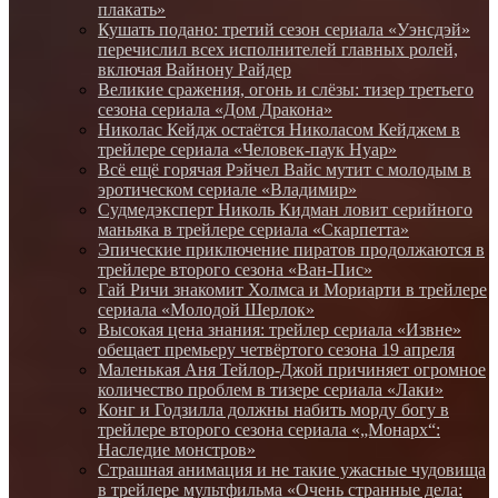
плакать»
Кушать подано: третий сезон сериала «Уэнсдэй»
перечислил всех исполнителей главных ролей,
включая Вайнону Райдер
Великие сражения, огонь и слёзы: тизер третьего
сезона сериала «Дом Дракона»
Николас Кейдж остаётся Николасом Кейджем в
трейлере сериала «Человек-паук Нуар»
Всё ещё горячая Рэйчел Вайс мутит с молодым в
эротическом сериале «Владимир»
Судмедэксперт Николь Кидман ловит серийного
маньяка в трейлере сериала «Скарпетта»
Эпические приключение пиратов продолжаются в
трейлере второго сезона «Ван-Пис»
Гай Ричи знакомит Холмса и Мориарти в трейлере
сериала «Молодой Шерлок»
Высокая цена знания: трейлер сериала «Извне»
обещает премьеру четвёртого сезона 19 апреля
Маленькая Аня Тейлор-Джой причиняет огромное
количество проблем в тизере сериала «Лаки»
Конг и Годзилла должны набить морду богу в
трейлере второго сезона сериала «„Монарх“:
Наследие монстров»
Страшная анимация и не такие ужасные чудовища
в трейлере мультфильма «Очень странные дела: