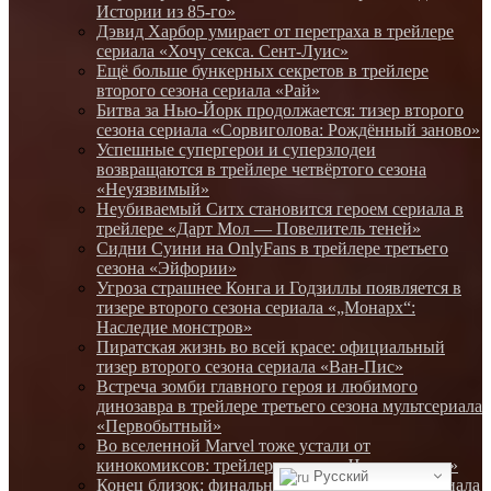
Истории из 85-го»
Дэвид Харбор умирает от перетрахa в трейлере
сериала «Хочу секса. Сент-Луис»
Ещё больше бункерных секретов в трейлере
второго сезона сериала «Рай»
Битва за Нью-Йорк продолжается: тизер второго
сезона сериала «Сорвиголова: Рождённый заново»
Успешные супергерои и суперзлодеи
возвращаются в трейлере четвёртого сезона
«Неуязвимый»
Неубиваемый Ситх становится героем сериала в
трейлере «Дарт Мол — Повелитель теней»
Сидни Суини на OnlyFans в трейлере третьего
сезона «Эйфории»
Угроза страшнее Конга и Годзиллы появляется в
тизере второго сезона сериала «„Монарх“:
Наследие монстров»
Пиратская жизнь во всей красе: официальный
тизер второго сезона сериала «Ван-Пис»
Встреча зомби главного героя и любимого
динозавра в трейлере третьего сезона мультсериала
«Первобытный»
Во вселенной Marvel тоже устали от
кинокомиксов: трейлер сериала «Чудо-человек»
Русский
Конец близок: финальный трейлер финала сериала