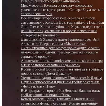
тизер дисишного сериала «Фонари»
Мир «Теории Большого взрыва» полностью
уничтожен в тизере сериала «Стюарт Блум не смог
спасти вселенную»
Все эпизоды второго сезона сериала «Список
смертников» с Крисом Праттом выйдут 21 октября
Дин, Сэм и Кастиэль убивают Хоумлендера: сцена
из «Пацанов», сыгранная в образе персонажей
«Сверхъестественного»
Дьявольский Хавьер Бардем терроризирует Эми
Адамс в трейлере сериала «Мыс страха»
Очень странные дела могут происходить с очень
немолодыми людьми: трейлер фантастического
сериала «Городок»
Англичане опять не любят американского тренера
в тизере нового сезона «Теда Лассо»
Кровь и огонь! Война достигает апогея в трейлере
нового сезона «Дома Дракона»
Укушенный радиоактивным Николасом Кейджем
Паук в чёрно-белом и цветном трейлере сериала
«Человек-паук Нуар»
Всё прекрасно горит и без Дензела Вашингтона:
трейлер экшен-сериала «Гнев»
Конец близок! Дэвид Теннант и Майкл Шин
готовятся к финалу сериала «Благие знамения»