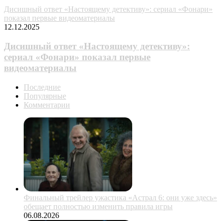
Дисишный ответ «Настоящему детективу»: сериал «Фонари»
показал первые видеоматериалы
12.12.2025
Дисишный ответ «Настоящему детективу»:
сериал «Фонари» показал первые
видеоматериалы
Последние
Популярные
Комментарии
Финальный трейлер ужастика «Астрал 6: они уже здесь»
обещает полностью изменить правила игры
06.08.2026