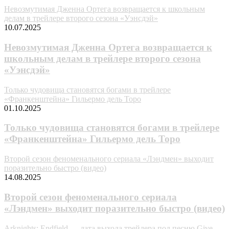
Невозмутимая Дженна Ортега возвращается к школьным
делам в трейлере второго сезона «Уэнсдэй»
10.07.2025
Невозмутимая Дженна Ортега возвращается к
школьным делам в трейлере второго сезона
«Уэнсдэй»
Только чудовища становятся богами в трейлере
«Франкенштейна» Гильермо дель Торо
01.10.2025
Только чудовища становятся богами в трейлере
«Франкенштейна» Гильермо дель Торо
Второй сезон феноменального сериала «Лэндмен» выходит
поразительно быстро (видео)
14.08.2025
Второй сезон феноменального сериала
«Лэндмен» выходит поразительно быстро (видео)
Arknights: Endfield — дата выхода трейлера под песню Give