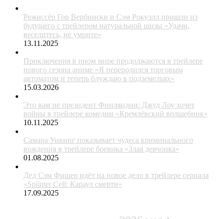
Режиссёр Гор Вербински и Сэм Рокуэлл пришли из
будущего с трейлером натуральной шизы «Удачи,
веселитесь, не умрите»
13.11.2025
Приключения в ином мире продолжаются в трейлере
нового сезона аниме «Я переродился торговым
автоматом и теперь блуждаю в подземельях»
15.03.2026
Это вам не президент Финляндии: Джуд Лоу хочет
войны в трейлере комедии «Кремлёвский волшебник»
10.11.2025
Самара Уивинг показывает чудеса криминального
вождения в трейлере боевика «Злая девчонка»
01.08.2025
Дед Сэм Фишер идёт на новое дело в трейлере сериала
«Splinter Cell: Караул смерти»
17.09.2025
ЖАНРЫ