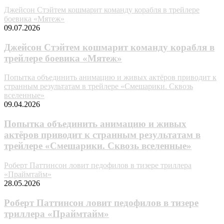
Джейсон Стэйтем кошмарит команду корабля в трейлере
боевика «Мятеж»
09.07.2026
Джейсон Стэйтем кошмарит команду корабля в
трейлере боевика «Мятеж»
Попытка объединить анимацию и живых актёров приводит к
странным результатам в трейлере «Смешарики. Сквозь
вселенные»
09.04.2026
Попытка объединить анимацию и живых
актёров приводит к странным результатам в
трейлере «Смешарики. Сквозь вселенные»
Роберт Паттинсон ловит педофилов в тизере триллера
«Праймтайм»
28.05.2026
Роберт Паттинсон ловит педофилов в тизере
триллера «Праймтайм»