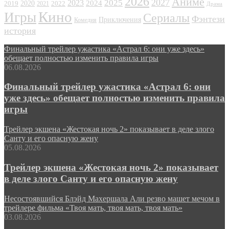
2026
Аниме
2027
2025
2023
2020
2024
2022
2019
2021
Драма
Кино
Игры
Сериалы
Фэнтези
Приключения
Комедия
история
Финальный трейлер ужастика «Астрал 6: они уже здесь»
обещает полностью изменить правила игры
06.08.2026
Финальный трейлер ужастика «Астрал 6: они
уже здесь» обещает полностью изменить правила
игры
Трейлер экшена «Жестокая ночь 2» показывает в деле злого
Санту и его опасную жену
05.08.2026
Трейлер экшена «Жестокая ночь 2» показывает
в деле злого Санту и его опасную жену
Несостоявшийся Блэйд Махершала Али резво машет мечом в
трейлере фильма «Твоя мать, твоя мать, твоя мать»
03.08.2026