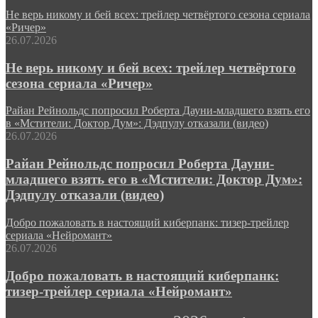
Не верь никому и бей всех: трейлер четвёртого сезона сериала
«Ричер»
26.07.2026
Не верь никому и бей всех: трейлер четвёртого
сезона сериала «Ричер»
Райан Рейнольдс попросил Роберта Дауни-младшего взять его
в «Мстители: Доктор Дум»: Дэдпулу отказали (видео)
26.07.2026
Райан Рейнольдс попросил Роберта Дауни-
младшего взять его в «Мстители: Доктор Дум»:
Дэдпулу отказали (видео)
Добро пожаловать в настоящий киберпанк: тизер-трейлер
сериала «Нейромант»
26.07.2026
Добро пожаловать в настоящий киберпанк:
тизер-трейлер сериала «Нейромант»