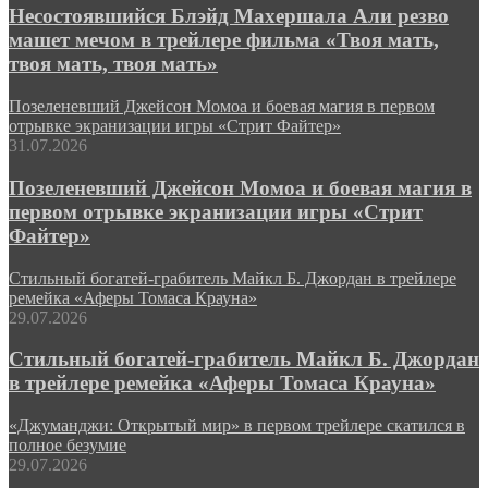
Несостоявшийся Блэйд Махершала Али резво
машет мечом в трейлере фильма «Твоя мать,
твоя мать, твоя мать»
Позеленевший Джейсон Момоа и боевая магия в первом
отрывке экранизации игры «Стрит Файтер»
31.07.2026
Позеленевший Джейсон Момоа и боевая магия в
первом отрывке экранизации игры «Стрит
Файтер»
Стильный богатей-грабитель Майкл Б. Джордан в трейлере
ремейка «Аферы Томаса Крауна»
29.07.2026
Стильный богатей-грабитель Майкл Б. Джордан
в трейлере ремейка «Аферы Томаса Крауна»
«Джуманджи: Открытый мир» в первом трейлере скатился в
полное безумие
29.07.2026