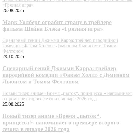
«Грязная игра»
26.08.2025
Марк Уолберг ограбит страну в трейлере
фильма Шейна Блэка «Грязная игра»
Сценарный гений Джимми Карра: трейлер пародийной
комедии «Факэм Холл» с Дэмиэном Льюисом и Томом
Фелтоном
29.10.2025
Сценарный гений Джимми Карра: трейлер
пародийной комедии «Факэм Холл» с Дэмиэном
Льюисом и Томом Фелтоном
Новый тизер аниме «Время „пыток“, принцесса!» напоминает
о премьере второго сезона в январе 2026 года
25.08.2025
Новый тизер аниме «Время „пыток“,
принцесса!» напоминает о премьере второго
сезона в январе 2026 года