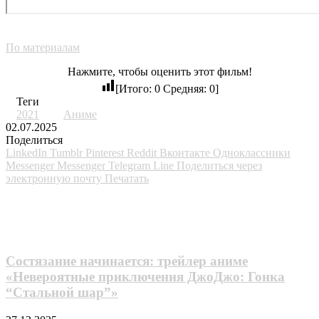
По материалам
Нажмите, чтобы оценить этот фильм!
[Итого:
0
Средняя:
0
]
Теги
2021
Аниме
02.07.2025
Поделиться
LinkedIn
Tumblr
Pinterest
Reddit
Вконтакте
Одноклассники
Messenger
Messenger
Telegram
Line
Поделиться через
электронную почту
Печатать
Похожие фильмы
Состязание начинается: трейлер аниме
«Невероятные приключения ДжоДжо: Гонка
“Стальной шар”»