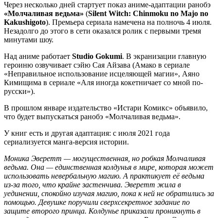
Через несколько дней стартует показ аниме-адаптации ранобэ
«Молчаливая ведьма»
(
Silent Witch: Chinmoku no Majo no
Kakushigoto
). Премьера сериала намечена на полночь 4 июля.
Незадолго до этого в сети оказался ролик с первыми тремя
минутами шоу.
Над аниме работает
Studio Gokumi
. В экранизации главную
героиню озвучивает сэйю Сая Айзава (Амако в сериале
«Неправильное использование исцеляющей магии», Аяно
Кимищима в сериале «Аля иногда кокетничает со мной по-
русски»).
В прошлом январе издательство «Истари Комикс» объявило,
что будет выпускаться ранобэ «Молчаливая ведьма».
У книг есть и другая адаптация: с июля 2021 года
сериализуется манга-версия истории.
Моника Эверетт — могущественная, но робкая Молчаливая
ведьма. Она — единственная колдунья в мире, которая может
использовать невербальную магию. А практикует её ведьма
из-за того, что крайне застенчива. Эверетт жила в
уединении, спокойно изучая магию, пока к ней не обратились за
помощью. Девушке поручили сверхсекретное задание по
защите второго принца. Колдунье приказали проникнуть в