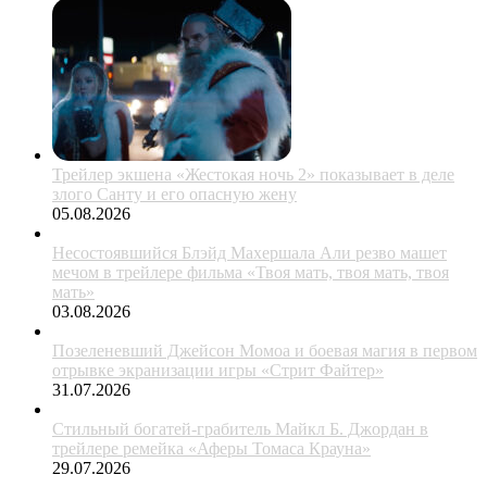
Трейлер экшена «Жестокая ночь 2» показывает в деле
злого Санту и его опасную жену
05.08.2026
Несостоявшийся Блэйд Махершала Али резво машет
мечом в трейлере фильма «Твоя мать, твоя мать, твоя
мать»
03.08.2026
Позеленевший Джейсон Момоа и боевая магия в первом
отрывке экранизации игры «Стрит Файтер»
31.07.2026
Стильный богатей-грабитель Майкл Б. Джордан в
трейлере ремейка «Аферы Томаса Крауна»
29.07.2026