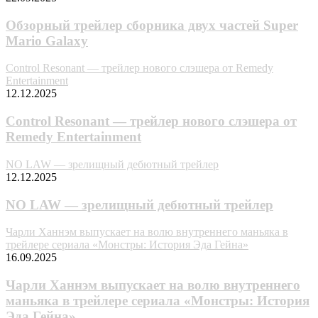
Обзорный трейлер сборника двух частей Super
Mario Galaxy
Control Resonant — трейлер нового слэшера от Remedy
Entertainment
12.12.2025
Control Resonant — трейлер нового слэшера от
Remedy Entertainment
NO LAW — зрелищный дебютный трейлер
12.12.2025
NO LAW — зрелищный дебютный трейлер
Чарли Ханнэм выпускает на волю внутреннего маньяка в
трейлере сериала «Монстры: История Эда Гейна»
16.09.2025
Чарли Ханнэм выпускает на волю внутреннего
маньяка в трейлере сериала «Монстры: История
Эда Гейна»