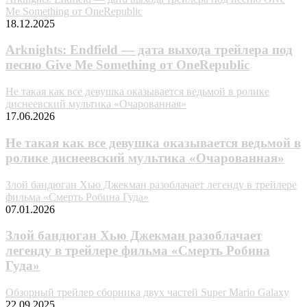
Me Something от OneRepublic
18.12.2025
Arknights: Endfield — дата выхода трейлера под
песню Give Me Something от OneRepublic
Не такая как все девушка оказывается ведьмой в ролике
диснеевский мультика «Очарованная»
17.06.2026
Не такая как все девушка оказывается ведьмой в
ролике диснеевский мультика «Очарованная»
Злой бандюган Хью Джекман разоблачает легенду в трейлере
фильма «Смерть Робина Гуда»
07.01.2026
Злой бандюган Хью Джекман разоблачает
легенду в трейлере фильма «Смерть Робина
Гуда»
Обзорный трейлер сборника двух частей Super Mario Galaxy
22.09.2025