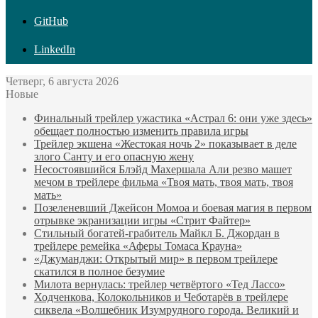
GitHub
LinkedIn
Четверг, 6 августа 2026
Новые
Финальный трейлер ужастика «Астрал 6: они уже здесь»
обещает полностью изменить правила игры
Трейлер экшена «Жестокая ночь 2» показывает в деле
злого Санту и его опасную жену
Несостоявшийся Блэйд Махершала Али резво машет
мечом в трейлере фильма «Твоя мать, твоя мать, твоя
мать»
Позеленевший Джейсон Момоа и боевая магия в первом
отрывке экранизации игры «Стрит Файтер»
Стильный богатей-грабитель Майкл Б. Джордан в
трейлере ремейка «Аферы Томаса Крауна»
«Джуманджи: Открытый мир» в первом трейлере
скатился в полное безумие
Милота вернулась: трейлер четвёртого «Тед Лассо»
Ходченкова, Колокольников и Чеботарёв в трейлере
сиквела «Волшебник Изумрудного города. Великий и