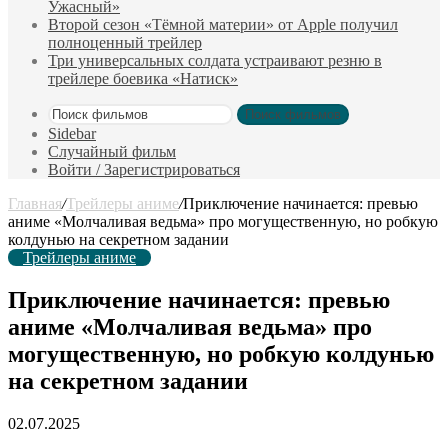
Ужасный»
Второй сезон «Тёмной материи» от Apple получил
полноценный трейлер
Три универсальных солдата устраивают резню в
трейлере боевика «Натиск»
Поиск фильмов
Sidebar
Случайный фильм
Войти / Зарегистрироваться
Главная
/
Трейлеры аниме
/
Приключение начинается: превью
аниме «Молчаливая ведьма» про могущественную, но робкую
колдунью на секретном задании
Трейлеры аниме
Приключение начинается: превью
аниме «Молчаливая ведьма» про
могущественную, но робкую колдунью
на секретном задании
02.07.2025