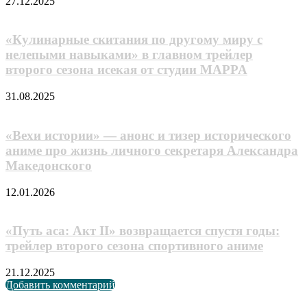
27.12.2025
«Кулинарные скитания по другому миру с
нелепыми навыками» в главном трейлер
второго сезона исекая от студии MAPPA
31.08.2025
«Вехи истории» — анонс и тизер исторического
аниме про жизнь личного секретаря Александра
Македонского
12.01.2026
«Путь аса: Акт II» возвращается спустя годы:
трейлер второго сезона спортивного аниме
21.12.2025
Добавить комментарий
Случайные анонсы