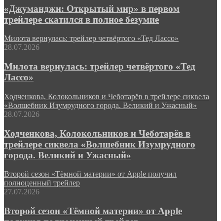
«Джуманджи: Открытый мир» в первом
трейлере скатился в полное безумие
Милота вернулась: трейлер четвёртого «Тед Лассо»
28.07.2026
Милота вернулась: трейлер четвёртого «Тед
Лассо»
Ходченкова, Колокольников и Чеботарёв в трейлере сиквела
«Волшебник Изумрудного города. Великий и Ужасный»
28.07.2026
Ходченкова, Колокольников и Чеботарёв в
трейлере сиквела «Волшебник Изумрудного
города. Великий и Ужасный»
Второй сезон «Тёмной материи» от Apple получил
полноценный трейлер
27.07.2026
Второй сезон «Тёмной материи» от Apple