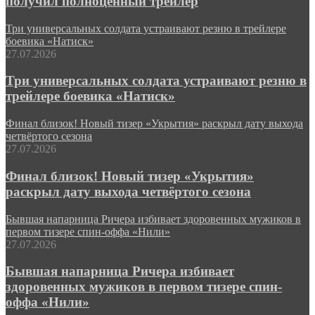
получил полноценный трейлер
Три универсальных солдата устраивают резню в трейлере
боевика «Натиск»
27.07.2026
Три универсальных солдата устраивают резню в
трейлере боевика «Натиск»
Финал близок! Новый тизер «Укрытия» раскрыл дату выхода
четвёртого сезона
27.07.2026
Финал близок! Новый тизер «Укрытия»
раскрыл дату выхода четвёртого сезона
Бывшая напарница Ричера избивает здоровенных мужиков в
первом тизере спин-оффа «Нили»
27.07.2026
Бывшая напарница Ричера избивает
здоровенных мужиков в первом тизере спин-
оффа «Нили»