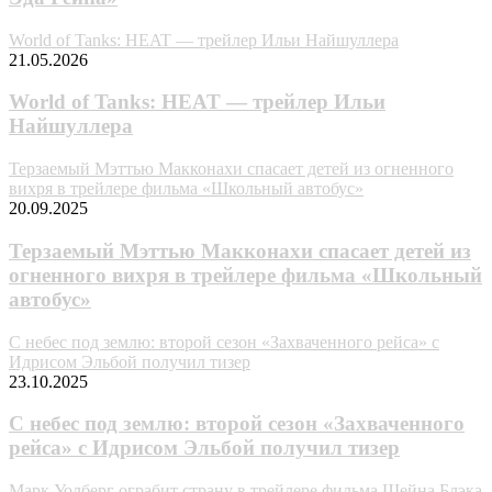
World of Tanks: HEAT — трейлер Ильи Найшуллера
21.05.2026
World of Tanks: HEAT — трейлер Ильи
Найшуллера
Терзаемый Мэттью Макконахи спасает детей из огненного
вихря в трейлере фильма «Школьный автобус»
20.09.2025
Терзаемый Мэттью Макконахи спасает детей из
огненного вихря в трейлере фильма «Школьный
автобус»
С небес под землю: второй сезон «Захваченного рейса» с
Идрисом Эльбой получил тизер
23.10.2025
С небес под землю: второй сезон «Захваченного
рейса» с Идрисом Эльбой получил тизер
Марк Уолберг ограбит страну в трейлере фильма Шейна Блэка