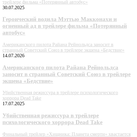
трейлере фильма «Потерянный автобус»
30.07.2025
Героический водила Мэттью Макконахи и
огненный ад в трейлере фильма «Потерянный
автобус»
Американского пилота Райана Рейнольдса заносит в
странный Советский Союз в трейлере экшена «Бедствие»
14.07.2026
Американского пилота Райана Рейнольдса
заносит в странный Советский Союз в трейлере
экшена «Бедствие»
Убийственная режиссура в трейлере психологического
хоррора Dead Take
17.07.2025
Убийственная режиссура в трейлере
психологического хоррора Dead Take
Финальный трейлер «Хищника: Планета смерти» хвастается