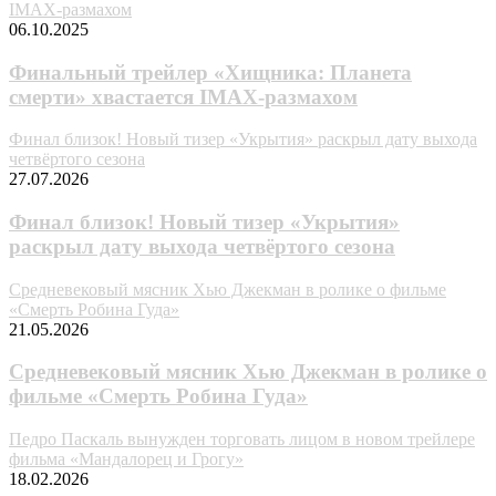
IMAX-размахом
06.10.2025
Финальный трейлер «Хищника: Планета
смерти» хвастается IMAX-размахом
Финал близок! Новый тизер «Укрытия» раскрыл дату выхода
четвёртого сезона
27.07.2026
Финал близок! Новый тизер «Укрытия»
раскрыл дату выхода четвёртого сезона
Средневековый мясник Хью Джекман в ролике о фильме
«Смерть Робина Гуда»
21.05.2026
Средневековый мясник Хью Джекман в ролике о
фильме «Смерть Робина Гуда»
Педро Паскаль вынужден торговать лицом в новом трейлере
фильма «Мандалорец и Грогу»
18.02.2026