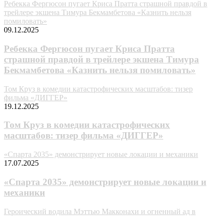
Ребекка Фергюсон пугает Криса Пратта страшной правдой в
трейлере экшена Тимура Бекмамбетова «Казнить нельзя
помиловать»
09.12.2025
Ребекка Фергюсон пугает Криса Пратта
страшной правдой в трейлере экшена Тимура
Бекмамбетова «Казнить нельзя помиловать»
Том Круз в комедии катастрофических масштабов: тизер
фильма «ДИГГЕР»
19.12.2025
Том Круз в комедии катастрофических
масштабов: тизер фильма «ДИГГЕР»
«Спарта 2035» демонстрирует новые локации и механики
17.07.2025
«Спарта 2035» демонстрирует новые локации и
механики
Героический водила Мэттью Макконахи и огненный ад в