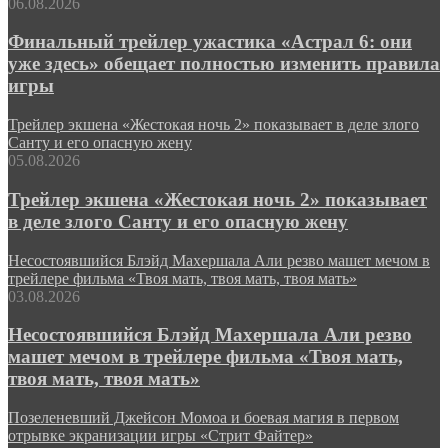
06.08.2026
Финальный трейлер ужастика «Астрал 6: они
уже здесь» обещает полностью изменить правила
игры
Трейлер экшена «Жестокая ночь 2» показывает в деле злого
Санту и его опасную жену
05.08.2026
Трейлер экшена «Жестокая ночь 2» показывает
в деле злого Санту и его опасную жену
Несостоявшийся Блэйд Махершала Али резво машет мечом в
трейлере фильма «Твоя мать, твоя мать, твоя мать»
03.08.2026
Несостоявшийся Блэйд Махершала Али резво
машет мечом в трейлере фильма «Твоя мать,
твоя мать, твоя мать»
Позеленевший Джейсон Момоа и боевая магия в первом
отрывке экранизации игры «Стрит Файтер»