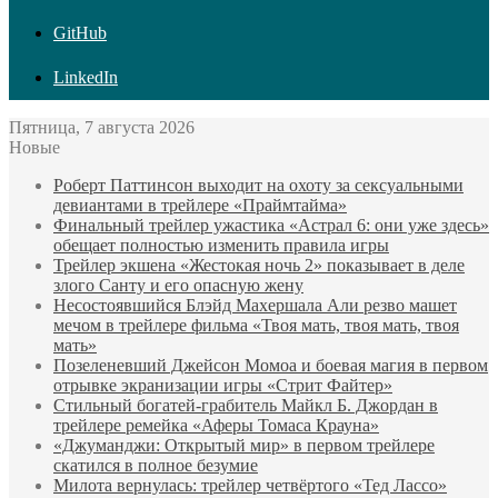
GitHub
LinkedIn
Пятница, 7 августа 2026
Новые
Роберт Паттинсон выходит на охоту за сексуальными
девиантами в трейлере «Праймтайма»
Финальный трейлер ужастика «Астрал 6: они уже здесь»
обещает полностью изменить правила игры
Трейлер экшена «Жестокая ночь 2» показывает в деле
злого Санту и его опасную жену
Несостоявшийся Блэйд Махершала Али резво машет
мечом в трейлере фильма «Твоя мать, твоя мать, твоя
мать»
Позеленевший Джейсон Момоа и боевая магия в первом
отрывке экранизации игры «Стрит Файтер»
Стильный богатей-грабитель Майкл Б. Джордан в
трейлере ремейка «Аферы Томаса Крауна»
«Джуманджи: Открытый мир» в первом трейлере
скатился в полное безумие
Милота вернулась: трейлер четвёртого «Тед Лассо»