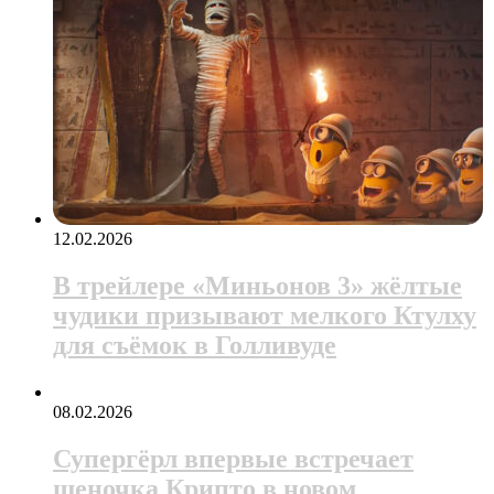
12.02.2026
В трейлере «Миньонов 3» жёлтые
чудики призывают мелкого Ктулху
для съёмок в Голливуде
08.02.2026
Супергёрл впервые встречает
щеночка Крипто в новом