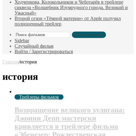
Ходченкова, Колокольников и Чеботарёв в трейлере
сиквела «Волшебник Изумрудного города. Великий и
Ужасный»
Второй сезон «Тёмной материи» от Apple получил
полноценный трейлер
Поиск фильмов
Sidebar
Случайный фильм
Войти / Зарегистрироваться
Главная
/
история
история
Трейлеры фильмов
Возвращение великого хулигана:
Джонни Депп мастерски
кривляется в трейлере фильма
«Эбенезер: Рождественская