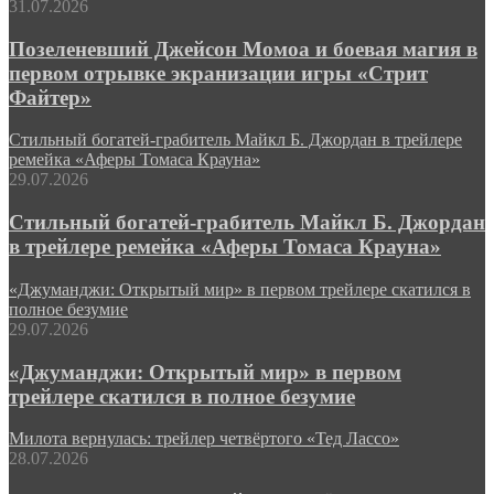
31.07.2026
Позеленевший Джейсон Момоа и боевая магия в
первом отрывке экранизации игры «Стрит
Файтер»
Стильный богатей-грабитель Майкл Б. Джордан в трейлере
ремейка «Аферы Томаса Крауна»
29.07.2026
Стильный богатей-грабитель Майкл Б. Джордан
в трейлере ремейка «Аферы Томаса Крауна»
«Джуманджи: Открытый мир» в первом трейлере скатился в
полное безумие
29.07.2026
«Джуманджи: Открытый мир» в первом
трейлере скатился в полное безумие
Милота вернулась: трейлер четвёртого «Тед Лассо»
28.07.2026