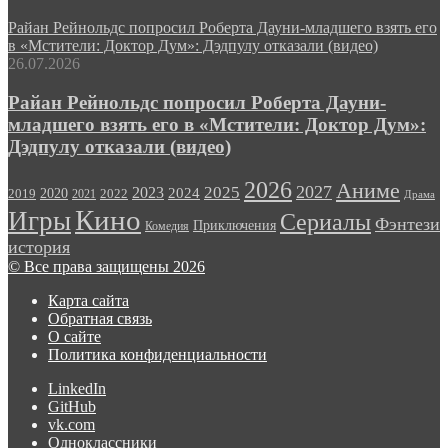
Райан Рейнольдс попросил Роберта Дауни-младшего взять его
в «Мстители: Доктор Дум»: Дэдпулу отказали (видео)
26.07.2026
Райан Рейнольдс попросил Роберта Дауни-
младшего взять его в «Мстители: Доктор Дум»:
Дэдпулу отказали (видео)
2026
Аниме
2027
2025
2023
2020
2024
2022
2019
2021
Драма
Кино
Игры
Сериалы
Фэнтези
Приключения
Комедия
история
© Все права защищены 2026
Карта сайта
Обратная связь
О сайте
Политика конфиденциальности
LinkedIn
GitHub
vk.com
Одноклассники