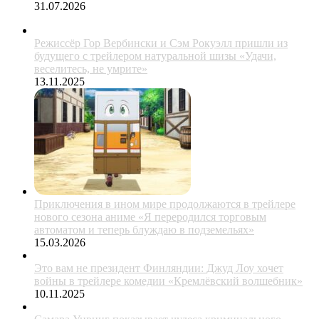
31.07.2026
Режиссёр Гор Вербински и Сэм Рокуэлл пришли из
будущего с трейлером натуральной шизы «Удачи,
веселитесь, не умрите»
13.11.2025
Приключения в ином мире продолжаются в трейлере
нового сезона аниме «Я переродился торговым
автоматом и теперь блуждаю в подземельях»
15.03.2026
Это вам не президент Финляндии: Джуд Лоу хочет
войны в трейлере комедии «Кремлёвский волшебник»
10.11.2025