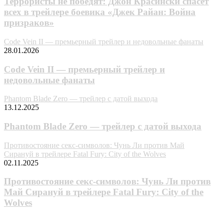
Террористы не победят: Джон Красински спасёт
всех в трейлере боевика «Джек Райан: Война
призраков»
Code Vein II — премьерный трейлер и недовольные фанаты
28.01.2026
Code Vein II — премьерный трейлер и
недовольные фанаты
Phantom Blade Zero — трейлер с датой выхода
13.12.2025
Phantom Blade Zero — трейлер с датой выхода
Противостояние секс-символов: Чунь Ли против Май
Сирануй в трейлере Fatal Fury: City of the Wolves
02.11.2025
Противостояние секс-символов: Чунь Ли против
Май Сирануй в трейлере Fatal Fury: City of the
Wolves