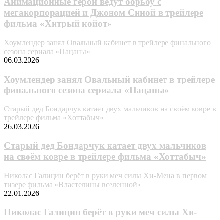
Анимационные герои ведут борьбу с
мегакорпорацией и Джоном Синой в трейлере
фильма «Хитрый койот»
Хоумлендер занял Овальный кабинет в трейлере финального
сезона сериала «Пацаны»
06.03.2026
Хоумлендер занял Овальный кабинет в трейлере
финального сезона сериала «Пацаны»
Старый дед Бондарчук катает двух мальчиков на своём ковре в
трейлере фильма «Хоттабыч»
26.03.2026
Старый дед Бондарчук катает двух мальчиков
на своём ковре в трейлере фильма «Хоттабыч»
Николас Галицин берёт в руки меч силы Хи-Мена в первом
тизере фильма «Властелины вселенной»
22.01.2026
Николас Галицин берёт в руки меч силы Хи-