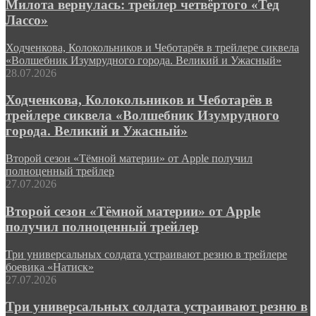
Милота вернулась: трейлер четвёртого «Тед
Лассо»
Ходченкова, Колокольников и Чеботарёв в трейлере сиквела
«Волшебник Изумрудного города. Великий и Ужасный»
28.07.2026
Ходченкова, Колокольников и Чеботарёв в
трейлере сиквела «Волшебник Изумрудного
города. Великий и Ужасный»
Второй сезон «Тёмной материи» от Apple получил
полноценный трейлер
27.07.2026
Второй сезон «Тёмной материи» от Apple
получил полноценный трейлер
Три универсальных солдата устраивают резню в трейлере
боевика «Натиск»
27.07.2026
Три универсальных солдата устраивают резню в