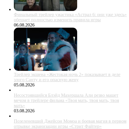
Финальный трейлер ужастика «Астрал 6: они уже здесь»
обещает полностью изменить правила игры
06.08.2026
Трейлер экшена «Жестокая ночь 2» показывает в деле
злого Санту и его опасную жену
05.08.2026
Несостоявшийся Блэйд Махершала Али резво машет
мечом в трейлере фильма «Твоя мать, твоя мать, твоя
мать»
03.08.2026
Позеленевший Джейсон Момоа и боевая магия в первом
отрывке экранизации игры «Стрит Файтер»