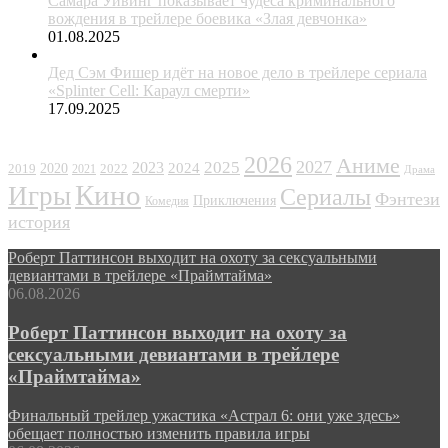
Самара Уивинг показывает чудеса криминального
вождения в трейлере боевика «Злая девчонка»
01.08.2025
Дед Сэм Фишер идёт на новое дело в трейлере сериала
«Splinter Cell: Караул смерти»
17.09.2025
ЖАНРЫ
2026
Аниме
2027
2025
2023
2020
2024
2022
2019
2021
Драма
Кино
Игры
Сериалы
Фэнтези
Приключения
Комедия
история
Роберт Паттинсон выходит на охоту за сексуальными
девиантами в трейлере «Праймтайма»
06.08.2026
Роберт Паттинсон выходит на охоту за
сексуальными девиантами в трейлере
«Праймтайма»
Финальный трейлер ужастика «Астрал 6: они уже здесь»
обещает полностью изменить правила игры