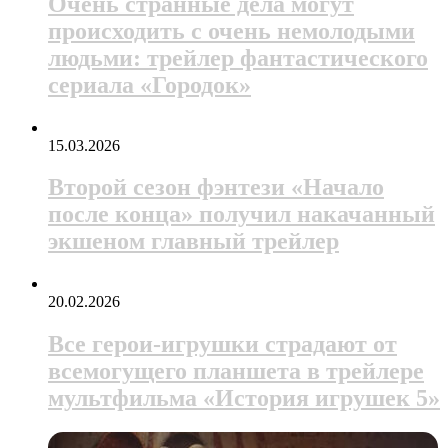
Очень странные дела могут
происходить с очень немолодыми
людьми: трейлер фантастического
сериала «Городок»
15.03.2026
Второй сезон фэнтези «Начало
после конца» получил накачанный
экшеном главный трейлер
20.02.2026
Все герои-игрушки страдают от
всемогущего планшета в трейлере
мультфильма «История игрушек 5»