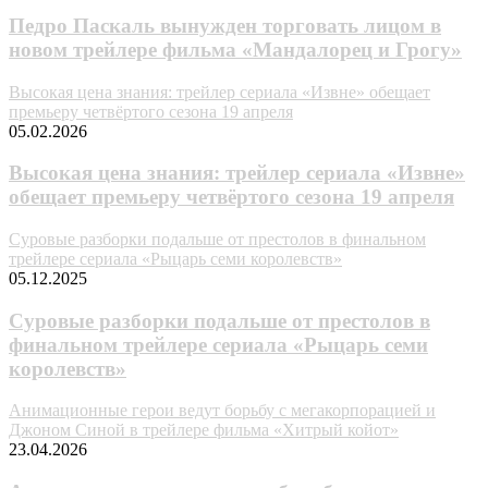
Педро Паскаль вынужден торговать лицом в
новом трейлере фильма «Мандалорец и Грогу»
Высокая цена знания: трейлер сериала «Извне» обещает
премьеру четвёртого сезона 19 апреля
05.02.2026
Высокая цена знания: трейлер сериала «Извне»
обещает премьеру четвёртого сезона 19 апреля
Суровые разборки подальше от престолов в финальном
трейлере сериала «Рыцарь семи королевств»
05.12.2025
Суровые разборки подальше от престолов в
финальном трейлере сериала «Рыцарь семи
королевств»
Анимационные герои ведут борьбу с мегакорпорацией и
Джоном Синой в трейлере фильма «Хитрый койот»
23.04.2026