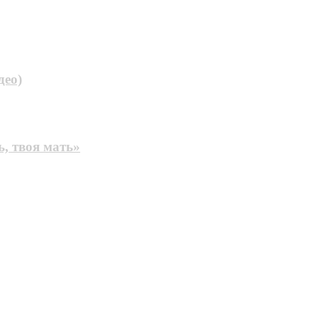
део)
, твоя мать»