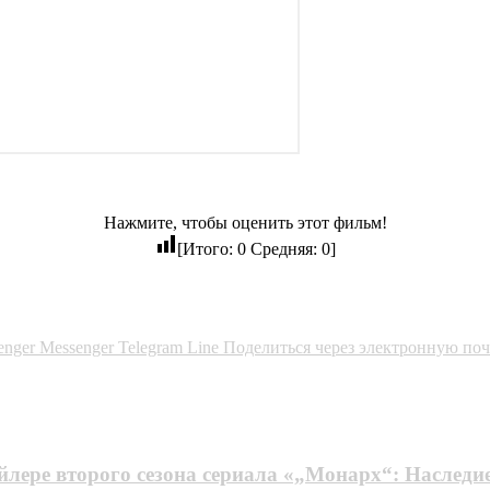
Нажмите, чтобы оценить этот фильм!
[Итого:
0
Средняя:
0
]
enger
Messenger
Telegram
Line
Поделиться через электронную поч
йлере второго сезона сериала «„Монарх“: Наследи