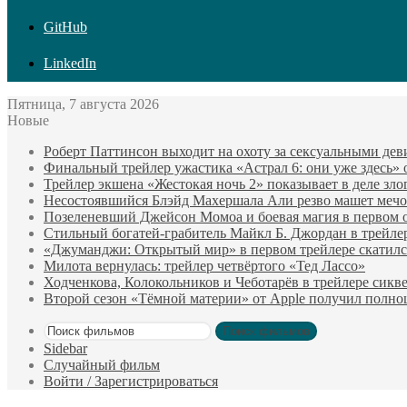
GitHub
LinkedIn
Пятница, 7 августа 2026
Новые
Роберт Паттинсон выходит на охоту за сексуальными де
Финальный трейлер ужастика «Астрал 6: они уже здесь»
Трейлер экшена «Жестокая ночь 2» показывает в деле зло
Несостоявшийся Блэйд Махершала Али резво машет мечом 
Позеленевший Джейсон Момоа и боевая магия в первом 
Стильный богатей-грабитель Майкл Б. Джордан в трейле
«Джуманджи: Открытый мир» в первом трейлере скатилс
Милота вернулась: трейлер четвёртого «Тед Лассо»
Ходченкова, Колокольников и Чеботарёв в трейлере сик
Второй сезон «Тёмной материи» от Apple получил полн
Поиск фильмов
Sidebar
Случайный фильм
Войти / Зарегистрироваться