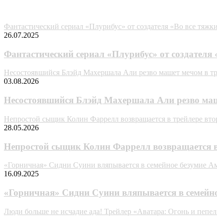
Случайные анонсы
Фантастический сериал «Плурибус» от создателя «Во все тяжки
26.07.2025
Фантастический сериал «Плурибус» от создателя 
Несостоявшийся Блэйд Махершала Али резво машет мечом в трей
03.08.2026
Несостоявшийся Блэйд Махершала Али резво маше
Непростой сыщик Колин Фаррелл возвращается в трейлере вто
28.05.2026
Непростой сыщик Колин Фаррелл возвращается в 
«Горничная» Сидни Суини вляпывается в семейное безумие 
16.09.2025
«Горничная» Сидни Суини вляпывается в семейн
Люди больше не исчадие ада! Трейлер «Аватара: Огонь и пепел