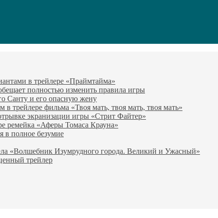
виантами в трейлере «Праймтайма»
 обещает полностью изменить правила игры
го Санту и его опасную жену
в трейлере фильма «Твоя мать, твоя мать, твоя мать»
отрывке экранизации игры «Стрит Файтер»
ре ремейка «Аферы Томаса Крауна»
я в полное безумие
вела «Волшебник Изумрудного города. Великий и Ужасный»
оценный трейлер