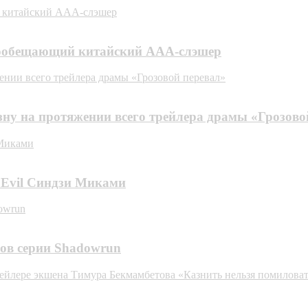
й китайский AAA-слэшер
огообещающий китайский AAA-слэшер
ении всего трейлера драмы «Грозовой перевал»
ну на протяжении всего трейлера драмы «Грозово
 Миками
t Evil Синдзи Миками
owrun
ров серии Shadowrun
рейлере экшена Тимура Бекмамбетова «Казнить нельзя помилова