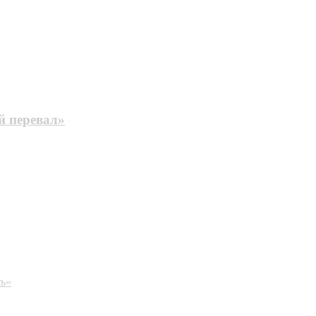
й перевал»
ть»