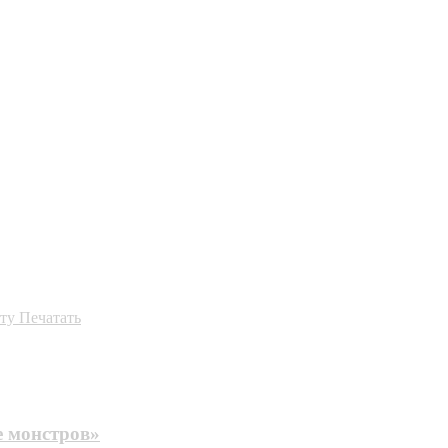
ту
Печатать
е монстров»