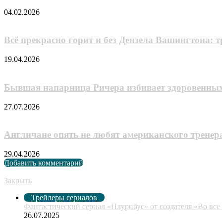
04.02.2026
Всё прекрасно горит и без Дензела Вашингтона: 
19.04.2026
Бывшая напарница Ричера избивает здоровенных
27.07.2026
Англичане опять не любят американского тренера 
29.04.2026
Добавить комментарий
Рекомендуем посмотреть
Закрыть
Трейлеры сериалов
Фантастический сериал «Плурибус» от создателя «Во все
26.07.2025