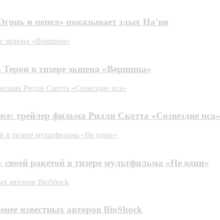
Огонь и пепел» показывает злых На’ви
ере экшена «Вершина»
з Терон в тизере экшена «Вершина»
фильма Ридли Скотта «Созвездие пса»
се: трейлер фильма Ридли Скотта «Созвездие пса
й в тизере мультфильма «Не одни»
своей ракетой в тизере мультфильма «Не одни»
ных авторов BioShock
менее известных авторов BioShock