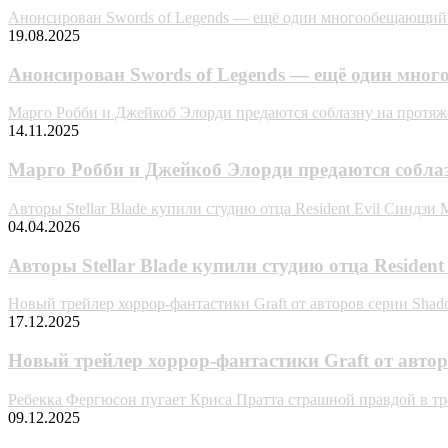
Анонсирован Swords of Legends — ещё один многообещающи
19.08.2025
Анонсирован Swords of Legends — ещё один мн
Марго Робби и Джейкоб Элорди предаются соблазну на протяж
14.11.2025
Марго Робби и Джейкоб Элорди предаются соблаз
Авторы Stellar Blade купили студию отца Resident Evil Синдзи
04.04.2026
Авторы Stellar Blade купили студию отца Residen
Новый трейлер хоррор-фантастики Graft от авторов серии Shad
17.12.2025
Новый трейлер хоррор-фантастики Graft от авто
Ребекка Фергюсон пугает Криса Пратта страшной правдой в т
09.12.2025