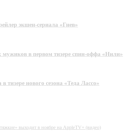
трейлер экшен-сериала «Гнев»
 мужиков в первом тизере спин-оффа «Нили»
в тизере нового сезона «Теда Лассо»
 тяжкие» выходит в ноябре на AppleTV+ (видео)