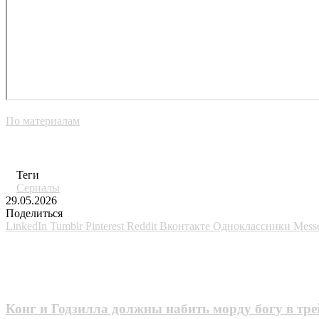
По материалам
Теги
Сериалы
29.05.2026
Поделиться
LinkedIn
Tumblr
Pinterest
Reddit
Вконтакте
Одноклассники
Mess
Похожие фильмы
Конг и Годзилла должны набить морду богу в тре