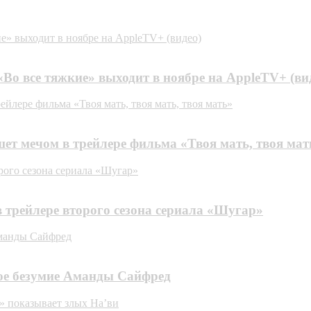
е» выходит в ноябре на AppleTV+ (видео)
«Во все тяжкие» выходит в ноябре на AppleTV+ (ви
лере фильма «Твоя мать, твоя мать, твоя мать»
т мечом в трейлере фильма «Твоя мать, твоя мать
рого сезона сериала «Шугар»
трейлере второго сезона сериала «Шугар»
Аманды Сайфред
ое безумие Аманды Сайфред
» показывает злых На’ви