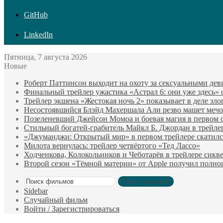
GitHub
LinkedIn
Пятница, 7 августа 2026
Новые
Роберт Паттинсон выходит на охоту за сексуальными де
Финальный трейлер ужастика «Астрал 6: они уже здесь»
Трейлер экшена «Жестокая ночь 2» показывает в деле зло
Несостоявшийся Блэйд Махершала Али резво машет мечом 
Позеленевший Джейсон Момоа и боевая магия в первом 
Стильный богатей-грабитель Майкл Б. Джордан в трейле
«Джуманджи: Открытый мир» в первом трейлере скатилс
Милота вернулась: трейлер четвёртого «Тед Лассо»
Ходченкова, Колокольников и Чеботарёв в трейлере сик
Второй сезон «Тёмной материи» от Apple получил полн
Поиск фильмов
Sidebar
Случайный фильм
Войти / Зарегистрироваться