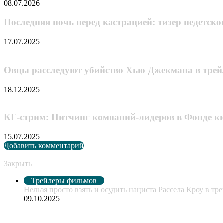
08.07.2026
Последняя ночь перед кастрацией: тизер недетско
17.07.2025
Овцы расследуют убийство Хью Джекмана в трей
18.12.2025
КГ-стрим: Питчинг компаний-лидеров в Фонде ки
15.07.2025
Добавить комментарий
Рекомендуем посмотреть
Закрыть
Трейлеры фильмов
Нельзя просто взять и осудить нациста Рассела Кроу в т
09.10.2025
Случайные анонсы