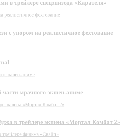
ями в трейлере спецэпизода «Карателя»
на реалистичное фехтование
ези с упором на реалистичное фехтование
rnal
ого экшен-аниме
й части мрачного экшен-аниме
ре экшена «Мортал Комбат 2»
джа в трейлере экшена «Мортал Комбат 2»
в трейлере фильма «Свайп»