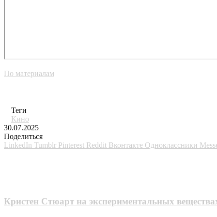
По материалам
Теги
Кино
30.07.2025
Поделиться
LinkedIn
Tumblr
Pinterest
Reddit
Вконтакте
Одноклассники
Mess
Похожие фильмы
Кристен Стюарт на экспериментальных веществах