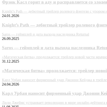
Фрэнк Касл горит в аду и расправляется со злоде
Knight’s Path — дебютный трейлер ролевого фэнтези с упором 
24.01.2026
Knight’s Path — дебютный трейлер ролевого фэнт
Saros — геймплей и дата выхода наследника Returnal
26.09.2025
Saros — геймплей и дата выхода наследника Retu
«Магическая битва» продолжается: трейлер новой части мрачн
31.12.2025
«Магическая битва» продолжается: трейлер ново
Карл Урбан наносит фирменный удар Джонни Кейджа в трейле
24.04.2026
Карл Урбан наносит фирменный удар Джонни Кей
Лили Джеймс устраивает революцию в мире онлайн-дейтинга 
11.08.2025