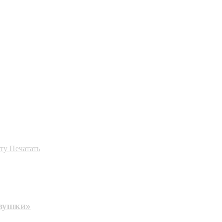
ту
Печатать
евушки»