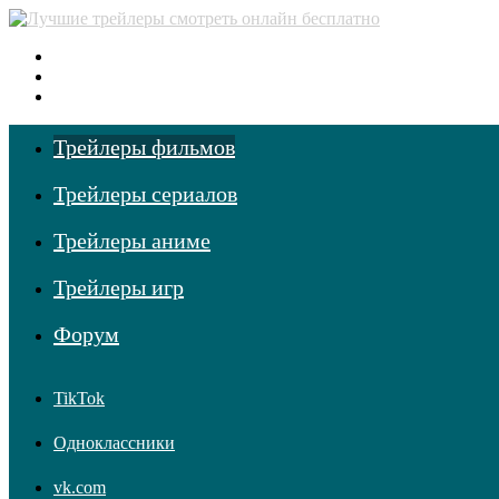
Меню
Поиск фильмов
Войти
Трейлеры фильмов
Трейлеры сериалов
Трейлеры аниме
Трейлеры игр
Форум
TikTok
Одноклассники
vk.com