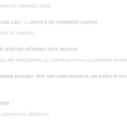
ничего не умеющий слабак
тели зла» — ничего не умеющий слабак
ъявил дату выхода
ой трейлер объявил дату выхода
про могущественную, но робкую колдунью на секретном задани
ивая ведьма» про могущественную, но робкую кол
изер
е спецэпизода «Карателя»