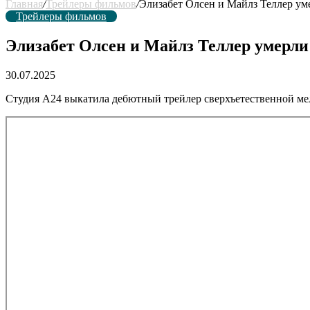
Главная
/
Трейлеры фильмов
/
Элизабет Олсен и Майлз Теллер ум
Трейлеры фильмов
Элизабет Олсен и Майлз Теллер умерли
30.07.2025
Студия А24 выкатила дебютный трейлер сверхъетественной м