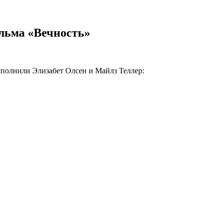
льма «Вечность»
исполнили Элизабет Олсен и Майлз Теллер: