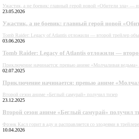
Ужастик, а не боевик: главный герой новой «Обители зла» — 
23.05.2026
Ужастик, а не боевик: главный герой новой «Оби
Tomb Raider: Legacy of Atlantis отложили — второй трейлер об
03.06.2026
Tomb Raider: Legacy of Atlantis отложили — втор
Приключение начинается: превью аниме «Молчаливая ведьма» 
02.07.2025
Приключение начинается: превью аниме «Молчал
Второй сезон аниме «Беглый самурай» получил тизер
23.12.2025
Второй сезон аниме «Беглый самурай» получил т
Фрэнк Касл горит в аду и расправляется со злодеями в трейлер
10.04.2026