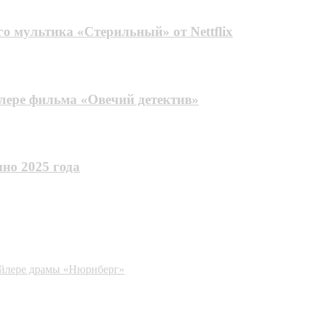
го мультика «Стерильный» от Nettflix
лере фильма «Овечий детектив»
но 2025 года
рейлере драмы «Нюрнберг»