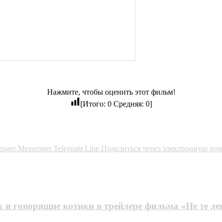
Нажмите, чтобы оценить этот фильм!
[Итого:
0
Средняя:
0
]
enger
Messenger
Telegram
Line
Поделиться через электронную поч
 и говорящие котики в трейлере фильма «Не те д