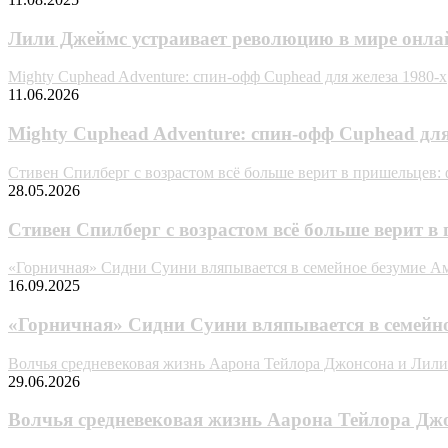
Лили Джеймс устраивает революцию в мире онла
Mighty Cuphead Adventure: спин-офф Cuphead для железа 1980-х
11.06.2026
Mighty Cuphead Adventure: спин-офф Cuphead для
Стивен Спилберг с возрастом всё больше верит в пришельцев:
28.05.2026
Стивен Спилберг с возрастом всё больше верит 
«Горничная» Сидни Суини вляпывается в семейное безумие 
16.09.2025
«Горничная» Сидни Суини вляпывается в семейн
Волчья средневековая жизнь Аарона Тейлора Джонсона и Лили
29.06.2026
Волчья средневековая жизнь Аарона Тейлора Джо