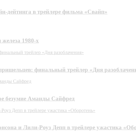
йн-дейтинга в трейлере фильма «Свайп»
 железа 1980-х
 финальный трейлер «Дня разоблачения»
в пришельцев: финальный трейлер «Дня разоблачен
Аманды Сайфред
ое безумие Аманды Сайфред
-Роуз Депп в трейлере ужастика «Оборотень»
нсона и Лили-Роуз Депп в трейлере ужастика «Об