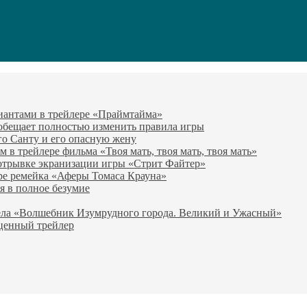
виантами в трейлере «Праймтайма»
 обещает полностью изменить правила игры
го Санту и его опасную жену
в трейлере фильма «Твоя мать, твоя мать, твоя мать»
отрывке экранизации игры «Стрит Файтер»
ре ремейка «Аферы Томаса Крауна»
я в полное безумие
вела «Волшебник Изумрудного города. Великий и Ужасный»
оценный трейлер