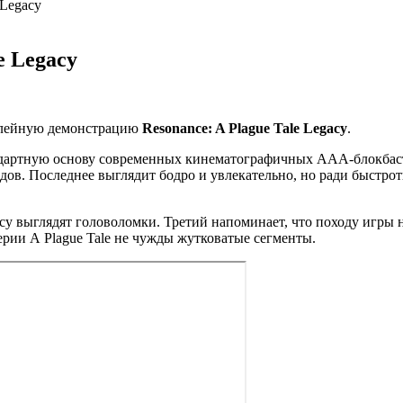
 Legacy
e Legacy
мплейную демонстрацию
Resonance: A Plague Tale Legacy
.
андартную основу современных кинематографичных AAA-блокбаст
дов. Последнее выглядит бодро и увлекательно, но ради быстро
gacy выглядят головоломки. Третий напоминает, что походу игры
серии A Plague Tale не чужды жутковатые сегменты.