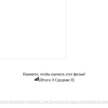
Нажмите, чтобы оценить этот фильм!
[Итого:
0
Средняя:
0
]
enger
Messenger
Telegram
Line
Поделиться через электронную поч