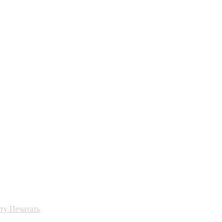
ту
Печатать