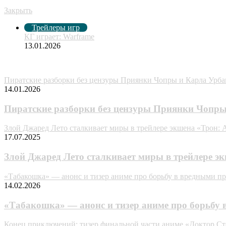
Рекомендуем посмотреть
Закрыть
Трейлеры игр
КГ играет: Warframe
13.01.2026
Случайные анонсы
Пиратские разборки без цензуры Приянки Чопры и Карла Урба
14.01.2026
Пиратские разборки без цензуры Приянки Чопры
Злой Джаред Лето сталкивает миры в трейлере экшена «Трон: 
17.07.2025
Злой Джаред Лето сталкивает миры в трейлере э
«Табакошка» — анонс и тизер аниме про борьбу в вредными 
14.02.2026
«Табакошка» — анонс и тизер аниме про борьбу
Конец приключений: тизер финальной части аниме «Доктор С