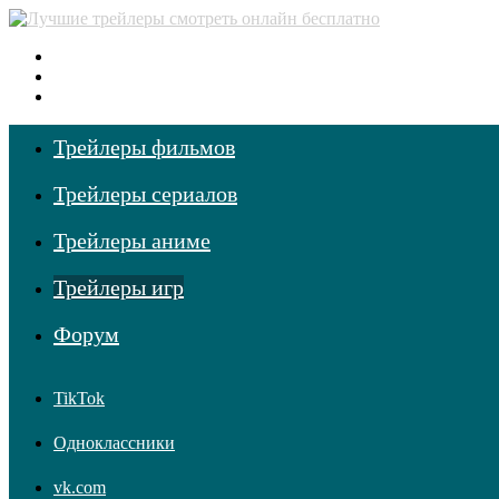
Меню
Поиск фильмов
Войти
Трейлеры фильмов
Трейлеры сериалов
Трейлеры аниме
Трейлеры игр
Форум
TikTok
Одноклассники
vk.com