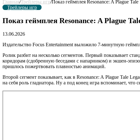
Главная
/
Трейлеры игр
/
Показ геймплея Resonance: A Plague Tale
Трейлеры игр
Показ геймплея Resonance: A Plague Tal
13.06.2026
Издательство Focus Entertainment выложило 7-минутную гей
Ролик разбит на несколько сегментов. Первый показывает ст
коридорам (сдобренную беседами с напарником) и экшен-эпизо
пришлось пожертвовать плавностью анимаций.
Второй сегмент показывает, как в Resonance: A Plague Tale Le
на себя роль гладиатора. Ну а под конец игра вспоминает, что 