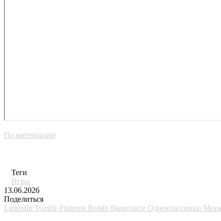
По материалам
Теги
Игры
13.06.2026
Поделиться
LinkedIn
Tumblr
Pinterest
Reddit
Вконтакте
Одноклассники
Mess