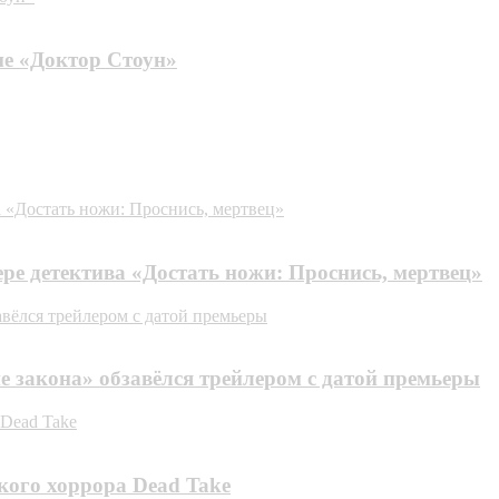
ме «Доктор Стоун»
а «Достать ножи: Проснись, мертвец»
ере детектива «Достать ножи: Проснись, мертвец»
авёлся трейлером с датой премьеры
е закона» обзавёлся трейлером с датой премьеры
 Dead Take
кого хоррора Dead Take