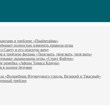
виантами в трейлере «Праймтайма»
 обещает полностью изменить правила игры
го Санту и его опасную жену
в трейлере фильма «Твоя мать, твоя мать, твоя мать»
отрывке экранизации игры «Стрит Файтер»
ре ремейка «Аферы Томаса Крауна»
я в полное безумие
вела «Волшебник Изумрудного города. Великий и Ужасный»
оценный трейлер