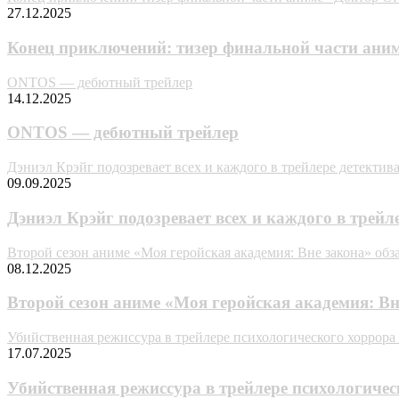
27.12.2025
Конец приключений: тизер финальной части ани
ONTOS — дебютный трейлер
14.12.2025
ONTOS — дебютный трейлер
Дэниэл Крэйг подозревает всех и каждого в трейлере детектив
09.09.2025
Дэниэл Крэйг подозревает всех и каждого в трейл
Второй сезон аниме «Моя геройская академия: Вне закона» обз
08.12.2025
Второй сезон аниме «Моя геройская академия: Вн
Убийственная режиссура в трейлере психологического хоррора
17.07.2025
Убийственная режиссура в трейлере психологичес