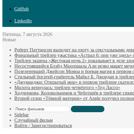
GitHub
LinkedIn
Пятница, 7 августа 2026
Новые
Роберт Паттинсон выходит на охоту за сексуальными де
Финальный трейлер ужастика «Астрал 6: они уже здесь»
Трейлер экшена «Жестокая ночь 2» показывает в деле зло
Несостоявшийся Блэйд Махершала Али резво машет мечом 
Позеленевший Джейсон Момоа и боевая магия в первом 
Стильный богатей-грабитель Майкл Б. Джордан в трейле
«Джуманджи: Открытый мир» в первом трейлере скатилс
Милота вернулась: трейлер четвёртого «Тед Лассо»
Ходченкова, Колокольников и Чеботарёв в трейлере сик
Второй сезон «Тёмной материи» от Apple получил полн
Поиск фильмов
Sidebar
Случайный фильм
Войти / Зарегистрироваться