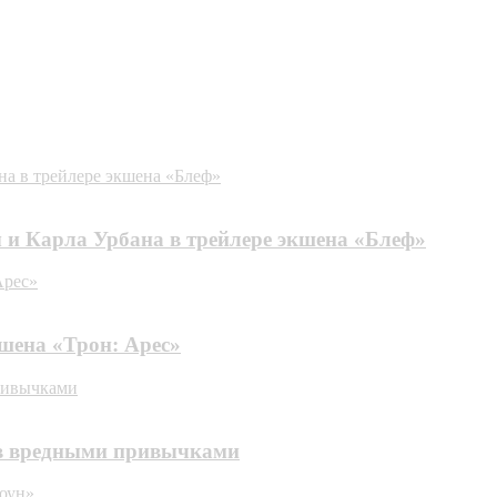
на в трейлере экшена «Блеф»
 и Карла Урбана в трейлере экшена «Блеф»
Арес»
кшена «Трон: Арес»
привычками
 в вредными привычками
тоун»