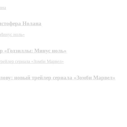
ана
истофера Нолана
 Минус ноль»
р «Годзиллы: Минус ноль»
трейлер сериала «Зомби Марвел»
олову: новый трейлер сериала «Зомби Марвел»