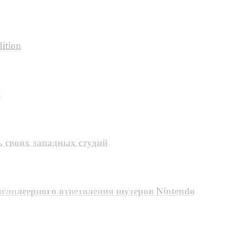
ition
2
ь своих западных студий
нглплеерного ответвления шутеров Nintendo