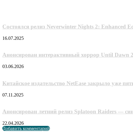
Похожие фильмы
Состоялся релиз Neverwinter Nights 2: Enhanced Ed
16.07.2025
Анонсирован интерактивный хоррор Until Dawn 
03.06.2026
Китайское издательство NetEase закрыло уже пят
07.11.2025
Анонсирован летний релиз Splatoon Raiders — си
22.04.2026
Добавить комментарий