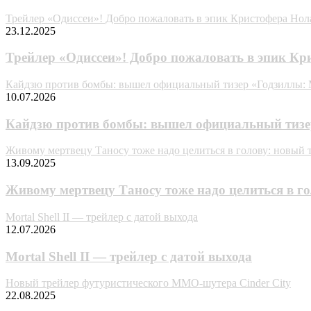
Трейлер «Одиссеи»! Добро пожаловать в эпик Кристофера Нол
23.12.2025
Трейлер «Одиссеи»! Добро пожаловать в эпик Кр
Кайдзю против бомбы: вышел официальный тизер «Годзиллы:
10.07.2026
Кайдзю против бомбы: вышел официальный тизе
Живому мертвецу Таносу тоже надо целиться в голову: новый 
13.09.2025
Живому мертвецу Таносу тоже надо целиться в г
Mortal Shell II — трейлер с датой выхода
12.07.2026
Mortal Shell II — трейлер с датой выхода
Новый трейлер футуристического MMO-шутера Cinder City
22.08.2025