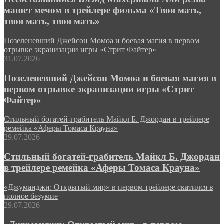
машет мечом в трейлере фильма «Твоя мать,
твоя мать, твоя мать»
Позеленевший Джейсон Момоа и боевая магия в первом
отрывке экранизации игры «Стрит Файтер»
31.07.2026
Позеленевший Джейсон Момоа и боевая магия в
первом отрывке экранизации игры «Стрит
Файтер»
Стильный богатей-грабитель Майкл Б. Джордан в трейлере
ремейка «Аферы Томаса Крауна»
29.07.2026
Стильный богатей-грабитель Майкл Б. Джордан
в трейлере ремейка «Аферы Томаса Крауна»
«Джуманджи: Открытый мир» в первом трейлере скатился в
полное безумие
29.07.2026