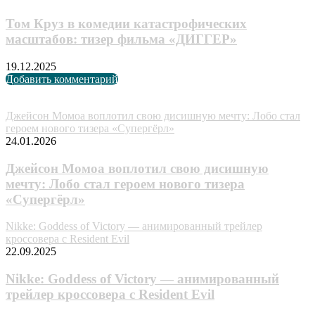
Том Круз в комедии катастрофических
масштабов: тизер фильма «ДИГГЕР»
19.12.2025
Добавить комментарий
Случайные анонсы
Джейсон Момоа воплотил свою дисишную мечту: Лобо стал
героем нового тизера «Супергёрл»
24.01.2026
Джейсон Момоа воплотил свою дисишную
мечту: Лобо стал героем нового тизера
«Супергёрл»
Nikke: Goddess of Victory — анимированный трейлер
кроссовера с Resident Evil
22.09.2025
Nikke: Goddess of Victory — анимированный
трейлер кроссовера с Resident Evil