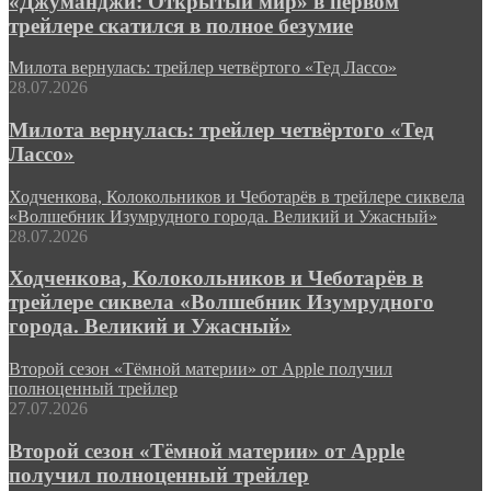
«Джуманджи: Открытый мир» в первом
трейлере скатился в полное безумие
Милота вернулась: трейлер четвёртого «Тед Лассо»
28.07.2026
Милота вернулась: трейлер четвёртого «Тед
Лассо»
Ходченкова, Колокольников и Чеботарёв в трейлере сиквела
«Волшебник Изумрудного города. Великий и Ужасный»
28.07.2026
Ходченкова, Колокольников и Чеботарёв в
трейлере сиквела «Волшебник Изумрудного
города. Великий и Ужасный»
Второй сезон «Тёмной материи» от Apple получил
полноценный трейлер
27.07.2026
Второй сезон «Тёмной материи» от Apple
получил полноценный трейлер