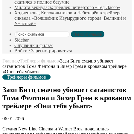
скатился в полное безумие
Милота вернулась: трейлер четвёртого «Тед Лассо»
Ходченкова, Колокольников и Чеботарёв в трейлере
сиквела «Волшебник Изумрудного города. Великий и
Ужасный»
Поиск фильмов
Sidebar
Случайный фильм
Войти / Зарегистрироваться
Главная
/
Трейлеры фильмов
/
Зази Битц смачно убивает
сатанистов Тома Фелтона и Зизер Грэм в кровавом трейлере
«Они тебя убьют»
Трейлеры фильмов
Зази Битц смачно убивает сатанистов
Тома Фелтона и Зизер Грэм в кровавом
трейлере «Они тебя убьют»
06.01.2026
Студия New Line Cinema и Warner Bros. поделились