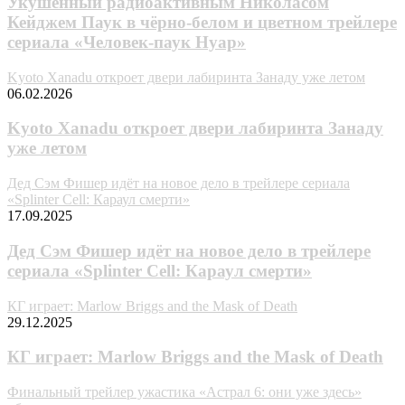
Укушенный радиоактивным Николасом
Кейджем Паук в чёрно-белом и цветном трейлере
сериала «Человек-паук Нуар»
Kyoto Xanadu откроет двери лабиринта Занаду уже летом
06.02.2026
Kyoto Xanadu откроет двери лабиринта Занаду
уже летом
Дед Сэм Фишер идёт на новое дело в трейлере сериала
«Splinter Cell: Караул смерти»
17.09.2025
Дед Сэм Фишер идёт на новое дело в трейлере
сериала «Splinter Cell: Караул смерти»
КГ играет: Marlow Briggs and the Mask of Death
29.12.2025
КГ играет: Marlow Briggs and the Mask of Death
Финальный трейлер ужастика «Астрал 6: они уже здесь»