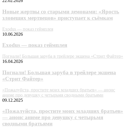
22.02.2026
Новые жертвы со старыми демонами: «Ярость
зловещих мертвецов» приступает к съёмкам
Exodus — показ геймплея
10.06.2026
Exodus — показ геймплея
Погнали! Большая заруба в трейлере экшена «Стрит Файтер»
16.04.2026
Погнали! Большая заруба в трейлере экшена
«Стрит Файтер»
«Пожалуйста, простите моих младших братьев» — анонс
аниме про девушку с четырьмя сводными братьями
09.12.2025
«Пожалуйста, простите моих младших братьев»
— анонс аниме про девушку с четырьмя
сводными братьями