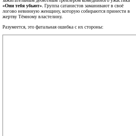
зажигательным дебютным трейлером комедийного ужастика
«Они тебя убьют»
. Группа сатанистов заманивают в своё
логово невинную женщину, которую собираются принести в
жертву Тёмному властелину.
Разумеется, это фатальная ошибка с их стороны: