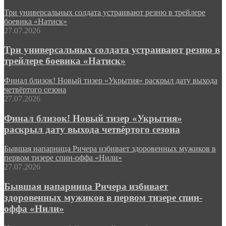
Три универсальных солдата устраивают резню в трейлере
боевика «Натиск»
27.07.2026
Три универсальных солдата устраивают резню в
трейлере боевика «Натиск»
Финал близок! Новый тизер «Укрытия» раскрыл дату выхода
четвёртого сезона
27.07.2026
Финал близок! Новый тизер «Укрытия»
раскрыл дату выхода четвёртого сезона
Бывшая напарница Ричера избивает здоровенных мужиков в
первом тизере спин-оффа «Нили»
27.07.2026
Бывшая напарница Ричера избивает
здоровенных мужиков в первом тизере спин-
оффа «Нили»