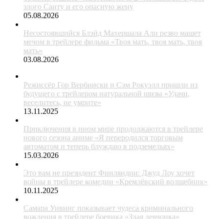
злого Санту и его опасную жену
05.08.2026
Несостоявшийся Блэйд Махершала Али резво машет
мечом в трейлере фильма «Твоя мать, твоя мать, твоя
мать»
03.08.2026
Режиссёр Гор Вербински и Сэм Рокуэлл пришли из
будущего с трейлером натуральной шизы «Удачи,
веселитесь, не умрите»
13.11.2025
Приключения в ином мире продолжаются в трейлере
нового сезона аниме «Я переродился торговым
автоматом и теперь блуждаю в подземельях»
15.03.2026
Это вам не президент Финляндии: Джуд Лоу хочет
войны в трейлере комедии «Кремлёвский волшебник»
10.11.2025
Самара Уивинг показывает чудеса криминального
вождения в трейлере боевика «Злая девчонка»