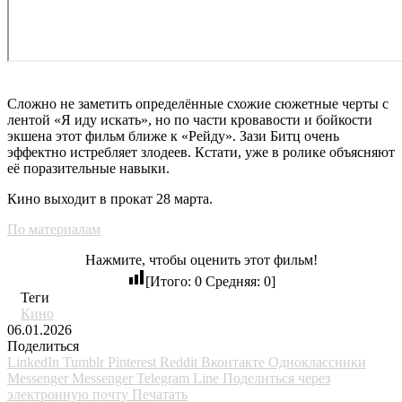
Сложно не заметить определённые схожие сюжетные черты с
лентой «Я иду искать», но по части кровавости и бойкости
экшена этот фильм ближе к «Рейду». Зази Битц очень
эффектно истребляет злодеев. Кстати, уже в ролике объясняют
её поразительные навыки.
Кино выходит в прокат 28 марта.
По материалам
Нажмите, чтобы оценить этот фильм!
[Итого:
0
Средняя:
0
]
Теги
Кино
06.01.2026
Поделиться
LinkedIn
Tumblr
Pinterest
Reddit
Вконтакте
Одноклассники
Messenger
Messenger
Telegram
Line
Поделиться через
электронную почту
Печатать