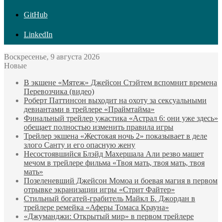
GitHub
LinkedIn
Воскресенье, 9 августа 2026
Новые
В экшене «Мятеж» Джейсон Стэйтем вспомнит времена
Перевозчика (видео)
Роберт Паттинсон выходит на охоту за сексуальными
девиантами в трейлере «Праймтайма»
Финальный трейлер ужастика «Астрал 6: они уже здесь»
обещает полностью изменить правила игры
Трейлер экшена «Жестокая ночь 2» показывает в деле
злого Санту и его опасную жену
Несостоявшийся Блэйд Махершала Али резво машет
мечом в трейлере фильма «Твоя мать, твоя мать, твоя
мать»
Позеленевший Джейсон Момоа и боевая магия в первом
отрывке экранизации игры «Стрит Файтер»
Стильный богатей-грабитель Майкл Б. Джордан в
трейлере ремейка «Аферы Томаса Крауна»
«Джуманджи: Открытый мир» в первом трейлере