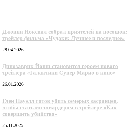
Похожие фильмы
Джонни Ноксвил собрал приятелей на посошок:
трейлер фильма «Чудаки: Лучшее и последнее»
28.04.2026
Динозаврик Йоши становится героем нового
трейлера «Галактики Супер Марио в кино»
26.01.2026
Глен Пауэлл готов убить семерых засранцев,
чтобы стать миллиардером в трейлере «Как
совершить убийство»
25.11.2025