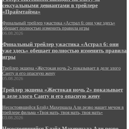
сексуальными девиантами в трейлере
«Праймтайма»
Финальный трейлер ужастика «Астрал 6: они уже здесь»
обещает полностью изменить правила игры
06.08.2026
Финальный трейлер ужастика «Астрал 6: они
уже здесь» обещает полностью изменить правила
игры
Трейлер экшена «Жестокая ночь 2» показывает в деле злого
Санту и его опасную жену
05.08.2026
Трейлер экшена «Жестокая ночь 2» показывает
в деле злого Санту и его опасную жену
Несостоявшийся Блэйд Махершала Али резво машет мечом в
трейлере фильма «Твоя мать, твоя мать, твоя мать»
03.08.2026
Несостоявшийся Блэйд Махершала Али резво