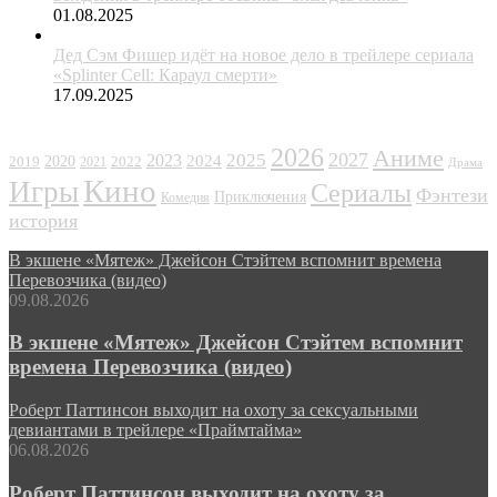
01.08.2025
Дед Сэм Фишер идёт на новое дело в трейлере сериала
«Splinter Cell: Караул смерти»
17.09.2025
ЖАНРЫ
2026
Аниме
2027
2025
2023
2020
2024
2022
2019
2021
Драма
Кино
Игры
Сериалы
Фэнтези
Приключения
Комедия
история
В экшене «Мятеж» Джейсон Стэйтем вспомнит времена
Перевозчика (видео)
09.08.2026
В экшене «Мятеж» Джейсон Стэйтем вспомнит
времена Перевозчика (видео)
Роберт Паттинсон выходит на охоту за сексуальными
девиантами в трейлере «Праймтайма»
06.08.2026
Роберт Паттинсон выходит на охоту за