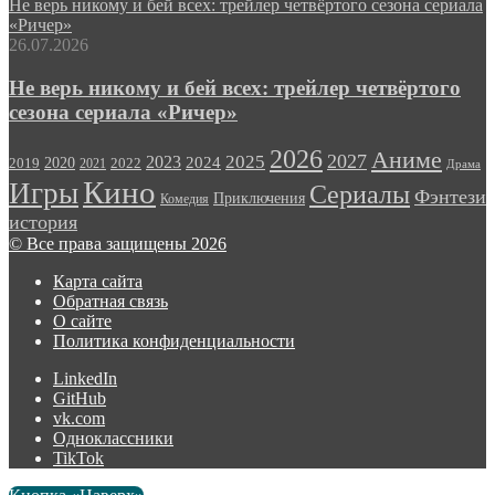
Не верь никому и бей всех: трейлер четвёртого сезона сериала
«Ричер»
26.07.2026
Не верь никому и бей всех: трейлер четвёртого
сезона сериала «Ричер»
2026
Аниме
2027
2025
2023
2020
2024
2022
2019
2021
Драма
Кино
Игры
Сериалы
Фэнтези
Приключения
Комедия
история
© Все права защищены 2026
Карта сайта
Обратная связь
О сайте
Политика конфиденциальности
LinkedIn
GitHub
vk.com
Одноклассники
TikTok