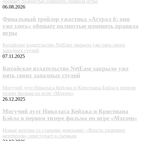
обещает полностью изменить правила игры
06.08.2026
Финальный трейлер ужастика «Астрал 6: они
уже здесь» обещает полностью изменить правила
игры
Китайское издательство NetEase закрыло уже пять своих
западных студий
07.11.2025
Китайское издательство NetEase закрыло уже
пять своих западных студий
Могучий дуэт Николаса Кейджа и Кристиана Бэйла в первом
тизере фильма по игре «Мэдден»
26.12.2025
Могучий дуэт Николаса Кейджа и Кристиана
Бэйла в первом тизере фильма по игре «Мэдден»
Новые жертвы со старыми демонами: «Ярость зловещих
мертвецов» приступает к съёмкам