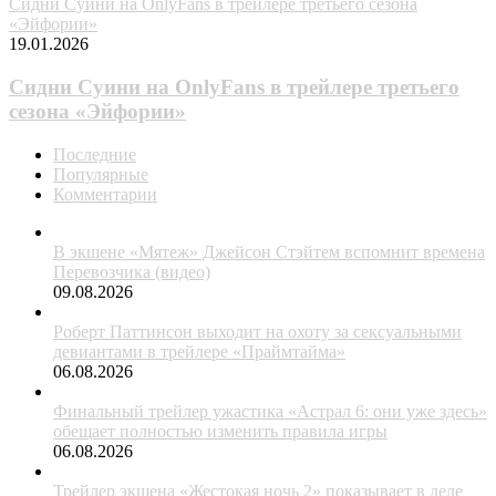
Сидни Суини на OnlyFans в трейлере третьего сезона
«Эйфории»
19.01.2026
Сидни Суини на OnlyFans в трейлере третьего
сезона «Эйфории»
Последние
Популярные
Комментарии
В экшене «Мятеж» Джейсон Стэйтем вспомнит времена
Перевозчика (видео)
09.08.2026
Роберт Паттинсон выходит на охоту за сексуальными
девиантами в трейлере «Праймтайма»
06.08.2026
Финальный трейлер ужастика «Астрал 6: они уже здесь»
обещает полностью изменить правила игры
06.08.2026
Трейлер экшена «Жестокая ночь 2» показывает в деле