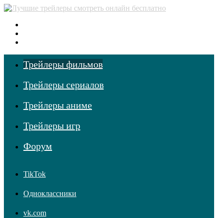
Меню
Поиск фильмов
Войти
Трейлеры фильмов
Трейлеры сериалов
Трейлеры аниме
Трейлеры игр
Форум
TikTok
Одноклассники
vk.com