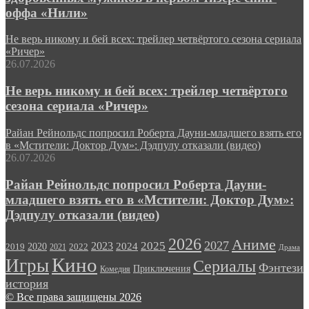
оффа «Нили»
Не верь никому и бей всех: трейлер четвёртого сезона сериала
«Ричер»
26.07.2026
Не верь никому и бей всех: трейлер четвёртого
сезона сериала «Ричер»
Райан Рейнольдс попросил Роберта Дауни-младшего взять его
в «Мстители: Доктор Дум»: Дэдпулу отказали (видео)
26.07.2026
Райан Рейнольдс попросил Роберта Дауни-
младшего взять его в «Мстители: Доктор Дум»:
Дэдпулу отказали (видео)
2026
Аниме
2027
2025
2023
2020
2024
2022
2019
2021
Драма
Кино
Игры
Сериалы
Фэнтези
Приключения
Комедия
история
© Все права защищены 2026