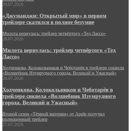
29.07.2026
«Джуманджи: Открытый мир» в первом
трейлере скатился в полное безумие
Милота вернулась: трейлер четвёртого «Тед Лассо»
28.07.2026
Милота вернулась: трейлер четвёртого «Тед
Лассо»
Ходченкова, Колокольников и Чеботарёв в трейлере сиквела
«Волшебник Изумрудного города. Великий и Ужасный»
28.07.2026
Ходченкова, Колокольников и Чеботарёв в
трейлере сиквела «Волшебник Изумрудного
города. Великий и Ужасный»
Второй сезон «Тёмной материи» от Apple получил
полноценный трейлер
27.07.2026