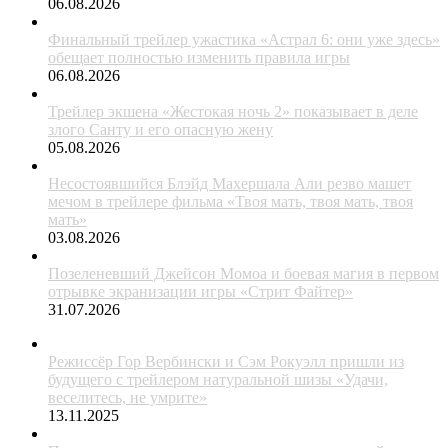
06.08.2026
Финальный трейлер ужастика «Астрал 6: они уже здесь»
обещает полностью изменить правила игры
06.08.2026
Трейлер экшена «Жестокая ночь 2» показывает в деле
злого Санту и его опасную жену
05.08.2026
Несостоявшийся Блэйд Махершала Али резво машет
мечом в трейлере фильма «Твоя мать, твоя мать, твоя
мать»
03.08.2026
Позеленевший Джейсон Момоа и боевая магия в первом
отрывке экранизации игры «Стрит Файтер»
31.07.2026
Режиссёр Гор Вербински и Сэм Рокуэлл пришли из
будущего с трейлером натуральной шизы «Удачи,
веселитесь, не умрите»
13.11.2025