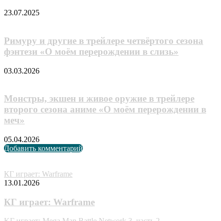
23.07.2025
Римуру и другие в трейлере четвёртого сезона
фэнтези «О моём перерождении в слизь»
03.03.2026
Монстры, экшен и живое оружие в трейлере
второго сезона аниме «О моём перерождении в
меч»
05.04.2026
Добавить комментарий
Случайные анонсы
КГ играет: Warframe
13.01.2026
КГ играет: Warframe
KГ игpaeт: Mega Man Battle Network 3, часть 2