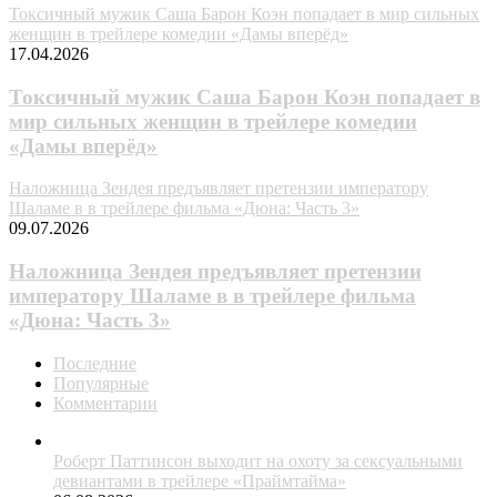
Токсичный мужик Саша Барон Коэн попадает в мир сильных
женщин в трейлере комедии «Дамы вперёд»
17.04.2026
Токсичный мужик Саша Барон Коэн попадает в
мир сильных женщин в трейлере комедии
«Дамы вперёд»
Наложница Зендея предъявляет претензии императору
Шаламе в в трейлере фильма «Дюна: Часть 3»
09.07.2026
Наложница Зендея предъявляет претензии
императору Шаламе в в трейлере фильма
«Дюна: Часть 3»
Последние
Популярные
Комментарии
Роберт Паттинсон выходит на охоту за сексуальными
девиантами в трейлере «Праймтайма»