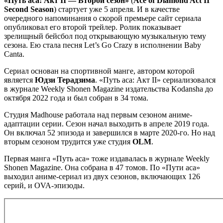
«Путь аса: Акт II — Второй сезон»
(
Ace of Diamond Act II
Second Season
) стартует уже 5 апреля. И в качестве
очередного напоминания о скорой премьере сайт сериала
опубликовал его второй трейлер. Ролик показывает
зрелищный бейсбол под открывающую музыкальную тему
сезона. Ею стала песня Let’s Go Crazy в исполнении Baby
Canta.
Сериал основан на спортивной манге, автором которой
является
Юдзи Терадзима
. «Путь аса: Акт II» сериализовался
в журнале Weekly Shonen Magazine издательства Kodansha до
октября 2022 года и был собран в 34 тома.
Студия Madhouse работала над первым сезоном аниме-
адаптации серии. Сезон начал выходить в апреле 2019 года.
Он включал 52 эпизода и завершился в марте 2020-го. Но над
вторым сезоном трудится уже студия
OLM
.
Первая манга «Путь аса» тоже издавалась в журнале Weekly
Shonen Magazine. Она собрана в 47 томов. По «Пути аса»
выходил аниме-сериал из двух сезонов, включающих 126
серий, и OVA-эпизоды.