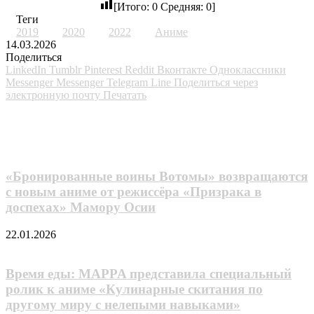
[Итого:
0
Средняя:
0
]
Теги
2019
2020
2022
Аниме
14.03.2026
Поделиться
LinkedIn
Tumblr
Pinterest
Reddit
Вконтакте
Одноклассники
Messenger
Messenger
Telegram
Line
Поделиться через
электронную почту
Печатать
Похожие фильмы
«Бронированные воины Вотомы» возвращаются
с новым аниме от режиссёра «Призрака в
доспехах» Мамору Осии
22.01.2026
Время еды: MAPPA представила специальный
ролик к аниме «Кулинарные скитания по
другому миру с нелепыми навыками»