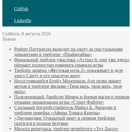
GitHub
LinkedIn
Суббота, 8 августа 2026
Новые
Роберт Паттинсон выходит на охоту за сексуальными
девиантами в трейлере «Праймтайма»
Финальный трейлер ужастика «Астрал 6: они уже здесь»
обещает полностью изменить правила игры
Трейлер экшена «Жестокая ночь 2» показывает в деле
злого Санту и его опасную жену
Несостоявшийся Блэйд Махершала Али резво машет
мечом в трейлере фильма «Твоя мать, твоя мать, твоя
мать»
Позеленевший Джейсон Момоа и боевая магия в первом
отрывке экранизации игры «Стрит Файтер»
Стильный богатей-грабитель Майкл Б. Джордан в
трейлере ремейка «Аферы Томаса Крауна»
«Джуманджи: Открытый мир» в первом трейлере
скатился в полное безумие
Милота вернулась: трейлер четвёртого «Тед Лассо»