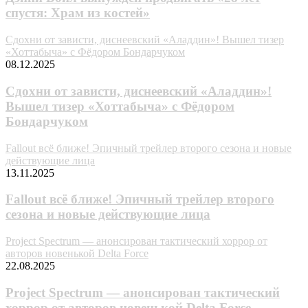
спустя: Храм из костей»
Сдохни от зависти, диснеевский «Аладдин»! Вышел тизер
«Хоттабыча» с Фёдором Бондарчуком
08.12.2025
Сдохни от зависти, диснеевский «Аладдин»!
Вышел тизер «Хоттабыча» с Фёдором
Бондарчуком
Fallout всё ближе! Эпичный трейлер второго сезона и новые
действующие лица
13.11.2025
Fallout всё ближе! Эпичный трейлер второго
сезона и новые действующие лица
Project Spectrum — анонсирован тактический хоррор от
авторов новенькой Delta Force
22.08.2025
Project Spectrum — анонсирован тактический
хоррор от авторов новенькой Delta Force