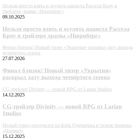
Нельзя просто взять и осудить нациста Рассела Кроу в
трейлере драмы «Нюрнберг»
09.10.2025
Нельзя просто взять и осудить нациста Рассела
Кроу в трейлере драмы «Нюрнберг»
Финал близок! Новый тизер «Укрытия» раскрыл дату выхода
четвёртого сезона
27.07.2026
Финал близок! Новый тизер «Укрытия»
раскрыл дату выхода четвёртого сезона
CG-трейлер Divinity — новой RPG от Larian Studios
14.12.2025
CG-трейлер Divinity — новой RPG от Larian
Studios
Целый город ополчился на Боба Оденкёрка в тизере боевика
«Нормал»
15.12.2025