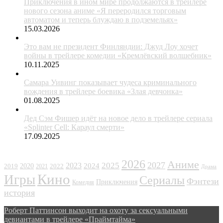
Приключения в ином мире продолжаются в трейлере
нового сезона аниме «Я переродился торговым
автоматом и теперь блуждаю в подземельях»
15.03.2026
Это вам не президент Финляндии: Джуд Лоу хочет
войны в трейлере комедии «Кремлёвский волшебник»
10.11.2025
Самара Уивинг показывает чудеса криминального
вождения в трейлере боевика «Злая девчонка»
01.08.2025
Дед Сэм Фишер идёт на новое дело в трейлере сериала
«Splinter Cell: Караул смерти»
17.09.2025
ЖАНРЫ
2026
Аниме
2027
2025
2023
2020
2024
2022
2019
2021
Драма
Кино
Игры
Сериалы
Фэнтези
Приключения
Комедия
история
Роберт Паттинсон выходит на охоту за сексуальными
девиантами в трейлере «Праймтайма»