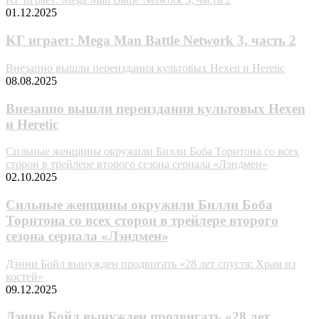
01.12.2025
KГ игpaeт: Mega Man Battle Network 3, часть 2
Внезапно вышли переиздания культовых Hexen и Heretic
08.08.2025
Внезапно вышли переиздания культовых Hexen
и Heretic
Сильные женщины окружили Билли Боба Торнтона со всех
сторон в трейлере второго сезона сериала «Лэндмен»
02.10.2025
Сильные женщины окружили Билли Боба
Торнтона со всех сторон в трейлере второго
сезона сериала «Лэндмен»
Дэнни Бойл вынужден продвигать «28 лет спустя: Храм из
костей»
09.12.2025
Дэнни Бойл вынужден продвигать «28 лет