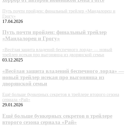
Путь почти пройден: финальный трейлер «Мандалорец и
Грогу»
17.04.2026
Путь почти пройден: финальный трейлер
«Мандалорец и Грогу»
«Весёлая защита владений беспечного лорда» — новый
трейлер исекая про выгонянца из дворянской семьи
03.12.2025
«Весёлая защита владений беспечного лорда» —
новый трейлер исекая про выгонянца из
дворянской семьи
Ещё больше бункерных секретов в трейлере второго сезона
сериала «Рай»
29.01.2026
Ещё больше бункерных секретов в трейлере
второго сезона сериала «Рай»