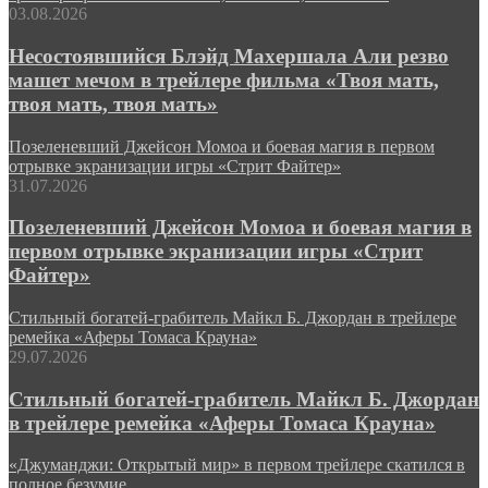
03.08.2026
Несостоявшийся Блэйд Махершала Али резво
машет мечом в трейлере фильма «Твоя мать,
твоя мать, твоя мать»
Позеленевший Джейсон Момоа и боевая магия в первом
отрывке экранизации игры «Стрит Файтер»
31.07.2026
Позеленевший Джейсон Момоа и боевая магия в
первом отрывке экранизации игры «Стрит
Файтер»
Стильный богатей-грабитель Майкл Б. Джордан в трейлере
ремейка «Аферы Томаса Крауна»
29.07.2026
Стильный богатей-грабитель Майкл Б. Джордан
в трейлере ремейка «Аферы Томаса Крауна»
«Джуманджи: Открытый мир» в первом трейлере скатился в
полное безумие