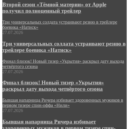
Второй сезон «Тёмной материи» от Apple
получил полноценный трейлер
Три универсальных солдата устраивают резню в трейлере
боевика «Натиск»
27.07.2026
Три универсальных солдата устраивают резню в
трейлере боевика «Натиск»
Финал близок! Новый тизер «Укрытия» раскрыл дату выхода
четвёртого сезона
27.07.2026
Финал близок! Новый тизер «Укрытия»
раскрыл дату выхода четвёртого сезона
Бывшая напарница Ричера избивает здоровенных мужиков в
первом тизере спин-оффа «Нили»
27.07.2026
Бывшая напарница Ричера избивает
здоровенных мужиков в первом тизере спин-