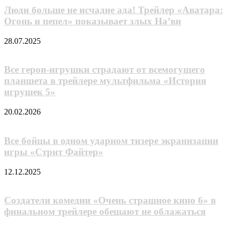
Люди больше не исчадие ада! Трейлер «Аватара:
Огонь и пепел» показывает злых На’ви
28.07.2025
Все герои-игрушки страдают от всемогущего
планшета в трейлере мультфильма «История
игрушек 5»
20.02.2026
Все бойцы в одном ударном тизере экранизации
игры «Стрит Файтер»
12.12.2025
Создатели комедии «Очень страшное кино 6» в
финальном трейлере обещают не облажаться