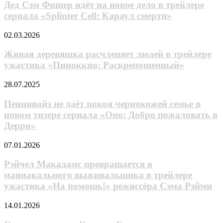
Фишер
Дед Сэм Фишер идёт на новое дело в трейлере
тизера
идёт
сериала «Splinter Cell: Караул смерти»
Карателя
на
новое
Живая
02.03.2026
дело
деревяшка
в
расчленяет
Живая деревяшка расчленяет людей в трейлере
трейлере
людей
ужастика «Пиноккио: Раскрепощенный»
сериала
в
«Splinter
трейлере
Cell:
Пеннивайз
28.07.2025
ужастика
Караул
не
«Пиноккио:
смерти»
даёт
Пеннивайз не даёт покоя чернокожей семье в
Раскрепощенный»
покоя
новом тизере сериала «Оно: Добро пожаловать в
чернокожей
Дерри»
семье
в
Рэйчел
07.01.2026
новом
Макадамс
тизере
превращается
Рэйчел Макадамс превращается в
сериала
в
«Оно:
маниакального выживальщика в трейлере
маниакального
Добро
ужастика «На помощь!» режиссёра Сэма Рэйми
выживальщика
пожаловать
в
в
Угроза
14.01.2026
трейлере
Дерри»
страшнее
ужастика
Конга