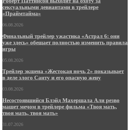
Роберт Паттинсон выходит на охоту за
на
сексуальными девиантами в трейлере
охоту
«Праймтайма»
за
сексуальными
Финальный
06.08.2026
девиантами
трейлер
в
ужастика
Финальный трейлер ужастика «Астрал 6: они
трейлере
«Астрал
«Праймтайма»
уже здесь» обещает полностью изменить правила
6:
игры
они
уже
Трейлер
05.08.2026
здесь»
экшена
обещает
«Жестокая
Трейлер экшена «Жестокая ночь 2» показывает
полностью
ночь 2»
изменить
в деле злого Санту и его опасную жену
показывает
правила
в
игры
Несостоявшийся
03.08.2026
деле
Блэйд
злого
Махершала
Несостоявшийся Блэйд Махершала Али резво
Санту
Али
машет мечом в трейлере фильма «Твоя мать,
и
резво
его
твоя мать, твоя мать»
машет
опасную
мечом
жену
Позеленевший
31.07.2026
в
Джейсон