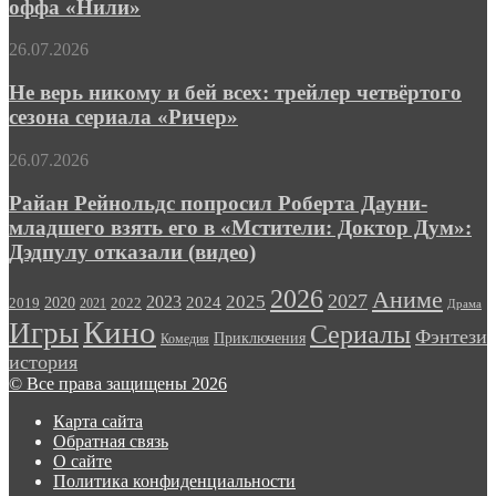
оффа «Нили»
мужиков
в
Не
26.07.2026
первом
верь
тизере
никому
Не верь никому и бей всех: трейлер четвёртого
спин-
и
оффа
сезона сериала «Ричер»
бей
«Нили»
всех:
Райан
26.07.2026
трейлер
Рейнольдс
четвёртого
попросил
Райан Рейнольдс попросил Роберта Дауни-
сезона
Роберта
младшего взять его в «Мстители: Доктор Дум»:
сериала
Дауни-
«Ричер»
Дэдпулу отказали (видео)
младшего
взять
2026
Аниме
его
2027
2025
2023
2020
2024
2022
2019
2021
Драма
в
Кино
Игры
Сериалы
Фэнтези
«Мстители:
Приключения
Комедия
Доктор
история
Дум»:
© Все права защищены 2026
Дэдпулу
отказали
Карта сайта
(видео)
Обратная связь
О сайте
Политика конфиденциальности