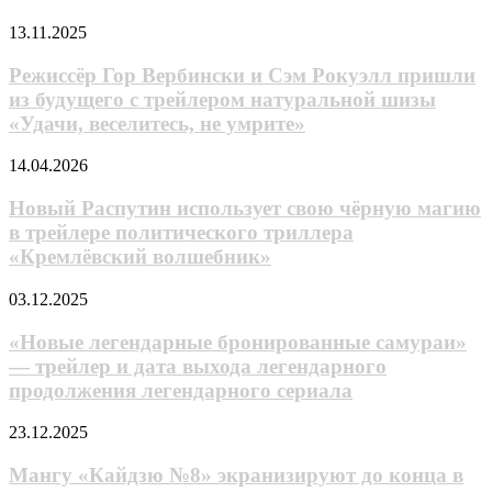
локации
«Кайдзю
и
№8»
Режиссёр
13.11.2025
механики
Гор
Вербински
Режиссёр Гор Вербински и Сэм Рокуэлл пришли
и
из будущего с трейлером натуральной шизы
Сэм
«Удачи, веселитесь, не умрите»
Рокуэлл
пришли
Новый
14.04.2026
из
Распутин
будущего
использует
Новый Распутин использует свою чёрную магию
с
свою
трейлером
в трейлере политического триллера
чёрную
натуральной
«Кремлёвский волшебник»
магию
шизы
в
«Удачи,
«Новые
03.12.2025
трейлере
веселитесь,
легендарные
политического
не
бронированные
«Новые легендарные бронированные самураи»
триллера
умрите»
самураи»
«Кремлёвский
— трейлер и дата выхода легендарного
—
волшебник»
продолжения легендарного сериала
трейлер
и
Мангу
23.12.2025
дата
«Кайдзю
выхода
№8»
Мангу «Кайдзю №8» экранизируют до конца в
легендарного
экранизируют