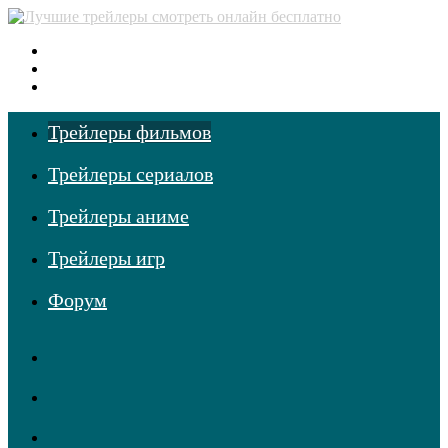
Меню
Поиск
фильмов
Войти
Трейлеры фильмов
Трейлеры сериалов
Трейлеры аниме
Трейлеры игр
Форум
TikTok
Одноклассники
vk.com