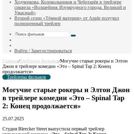
Ходченкова, Колокольников и Чеботарёв в трейлере
сиквела «Волшебник Изумрудного города. Великий и
Ужасный»
Второй сезон «Тёмной материи» от Apple получил
полноценный трейлер
Поиск
Sidebar
фильмов
Случайный
фильм
Войти / Зарегистрироваться
Главная
/
Трейлеры фильмов
/
Могучие старые рокеры и Элтон
Джон в трейлере комедии «Это – Spinal Tap 2: Конец
продолжается»
Трейлеры фильмов
Могучие старые рокеры и Элтон Джон
в трейлере комедии «Это – Spinal Tap
2: Конец продолжается»
25.07.2025
Студия Bleecker Street выпустила первый трейлер