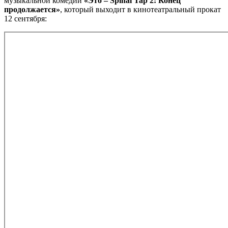
музыкальной комедии
«Это – Spinal Tap 2: Конец
продолжается»
, который выходит в кинотеатральный прокат
12 сентября: