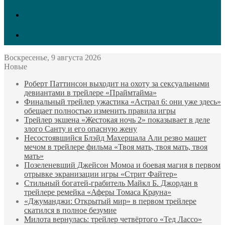
GitHub
LinkedIn
Воскресенье, 9 августа 2026
Новые
Роберт Паттинсон выходит на охоту за сексуальными
девиантами в трейлере «Праймтайма»
Финальный трейлер ужастика «Астрал 6: они уже здесь»
обещает полностью изменить правила игры
Трейлер экшена «Жестокая ночь 2» показывает в деле
злого Санту и его опасную жену
Несостоявшийся Блэйд Махершала Али резво машет
мечом в трейлере фильма «Твоя мать, твоя мать, твоя
мать»
Позеленевший Джейсон Момоа и боевая магия в первом
отрывке экранизации игры «Стрит Файтер»
Стильный богатей-грабитель Майкл Б. Джордан в
трейлере ремейка «Аферы Томаса Крауна»
«Джуманджи: Открытый мир» в первом трейлере
скатился в полное безумие
Милота вернулась: трейлер четвёртого «Тед Лассо»