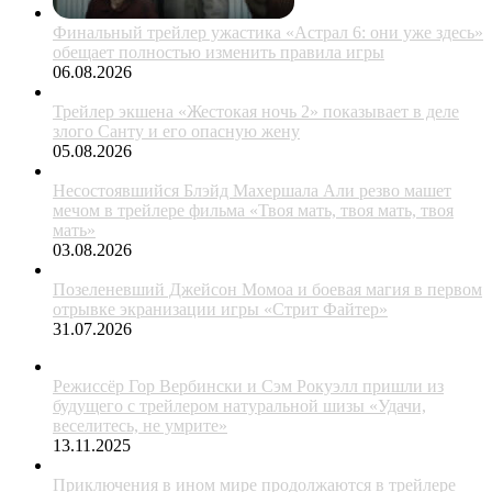
Финальный трейлер ужастика «Астрал 6: они уже здесь»
обещает полностью изменить правила игры
06.08.2026
Трейлер экшена «Жестокая ночь 2» показывает в деле
злого Санту и его опасную жену
05.08.2026
Несостоявшийся Блэйд Махершала Али резво машет
мечом в трейлере фильма «Твоя мать, твоя мать, твоя
мать»
03.08.2026
Позеленевший Джейсон Момоа и боевая магия в первом
отрывке экранизации игры «Стрит Файтер»
31.07.2026
Режиссёр Гор Вербински и Сэм Рокуэлл пришли из
будущего с трейлером натуральной шизы «Удачи,
веселитесь, не умрите»
13.11.2025
Приключения в ином мире продолжаются в трейлере