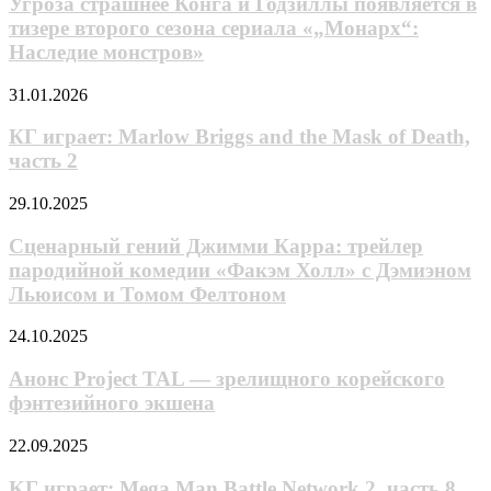
Угроза страшнее Конга и Годзиллы появляется в
«На
и
помощь!»
тизере второго сезона сериала «„Монарх“:
Годзиллы
режиссёра
Наследие монстров»
появляется
Сэма
в
Рэйми
КГ
31.01.2026
тизере
играет:
второго
Marlow
КГ играет: Marlow Briggs and the Mask of Death,
сезона
Briggs
сериала
часть 2
and
«„Монарх“:
the
Наследие
Сценарный
29.10.2025
Mask
монстров»
гений
of
Джимми
Сценарный гений Джимми Карра: трейлер
Death,
Карра:
пародийной комедии «Факэм Холл» с Дэмиэном
часть
трейлер
2
Льюисом и Томом Фелтоном
пародийной
комедии
Анонс
24.10.2025
«Факэм
Project
Холл»
TAL
Анонс Project TAL — зрелищного корейского
с
—
Дэмиэном
фэнтезийного экшена
зрелищного
Льюисом
корейского
и
KГ
22.09.2025
фэнтезийного
Томом
игpaeт:
экшена
Фелтоном
Mega
KГ игpaeт: Mega Man Battle Network 2, часть 8