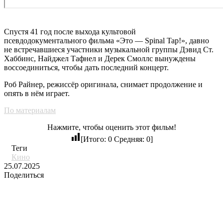
Спустя 41 год после выхода культовой
псевдодокументального фильма «Это — Spinal Tap!», давно
не встречавшиеся участники музыкальной группы Дэвид Ст.
Хаббинс, Найджел Тафнел и Дерек Смоллс вынуждены
воссоединиться, чтобы дать последний концерт.
Роб Райнер, режиссёр оригинала, снимает продолжение и
опять в нём играет.
По материалам
Нажмите, чтобы оценить этот фильм!
[Итого:
0
Средняя:
0
]
Теги
Кино
25.07.2025
Поделиться
LinkedIn
Tumblr
Pinterest
Reddit
Вконтакте
Одноклассники
Messenger
Messenger
Telegram
Line
Поделиться
Печатать
через
Похожие фильмы
электронную
почту