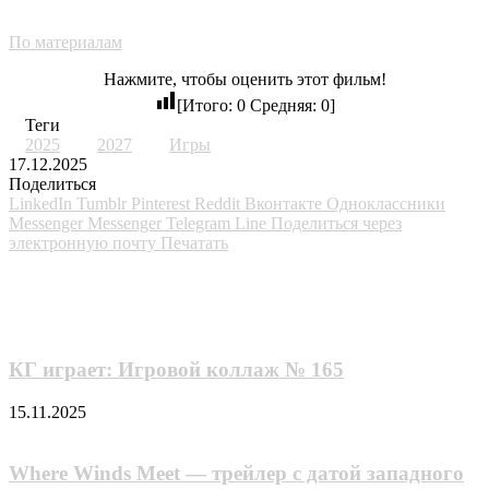
По материалам
Нажмите, чтобы оценить этот фильм!
[Итого:
0
Средняя:
0
]
Теги
2025
2027
Игры
17.12.2025
Поделиться
LinkedIn
Tumblr
Pinterest
Reddit
Вконтакте
Одноклассники
Messenger
Messenger
Telegram
Line
Поделиться через
электронную почту
Печатать
Похожие фильмы
КГ играет: Игровой коллаж № 165
15.11.2025
Where Winds Meet — трейлер с датой западного