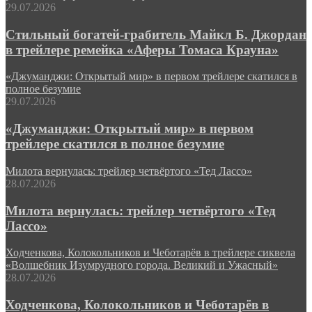
29.07.2026
Стильный богатей-грабитель Майкл Б. Джордан
в трейлере ремейка «Аферы Томаса Крауна»
«Джуманджи: Открытый мир» в первом трейлере скатился в
полное безумие
29.07.2026
«Джуманджи: Открытый мир» в первом
трейлере скатился в полное безумие
Милота вернулась: трейлер четвёртого «Тед Лассо»
28.07.2026
Милота вернулась: трейлер четвёртого «Тед
Лассо»
Ходченкова, Колокольников и Чеботарёв в трейлере сиквела
«Волшебник Изумрудного города. Великий и Ужасный»
28.07.2026
Ходченкова, Колокольников и Чеботарёв в