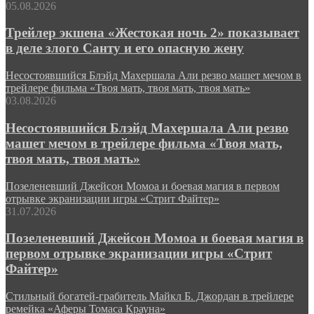
05.08.2026
Трейлер экшена «Жестокая ночь 2» показывает
в деле злого Санту и его опасную жену
Несостоявшийся Блэйд Махершала Али резво машет мечом в
трейлере фильма «Твоя мать, твоя мать, твоя мать»
03.08.2026
Несостоявшийся Блэйд Махершала Али резво
машет мечом в трейлере фильма «Твоя мать,
твоя мать, твоя мать»
Позеленевший Джейсон Момоа и боевая магия в первом
отрывке экранизации игры «Стрит Файтер»
31.07.2026
Позеленевший Джейсон Момоа и боевая магия в
первом отрывке экранизации игры «Стрит
Файтер»
Стильный богатей-грабитель Майкл Б. Джордан в трейлере
ремейка «Аферы Томаса Крауна»