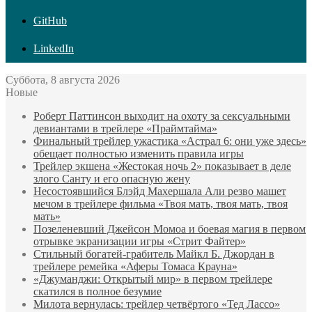
GitHub
LinkedIn
Суббота, 8 августа 2026
Новые
Роберт Паттинсон выходит на охоту за сексуальными
девиантами в трейлере «Праймтайма»
Финальный трейлер ужастика «Астрал 6: они уже здесь»
обещает полностью изменить правила игры
Трейлер экшена «Жестокая ночь 2» показывает в деле
злого Санту и его опасную жену
Несостоявшийся Блэйд Махершала Али резво машет
мечом в трейлере фильма «Твоя мать, твоя мать, твоя
мать»
Позеленевший Джейсон Момоа и боевая магия в первом
отрывке экранизации игры «Стрит Файтер»
Стильный богатей-грабитель Майкл Б. Джордан в
трейлере ремейка «Аферы Томаса Крауна»
«Джуманджи: Открытый мир» в первом трейлере
скатился в полное безумие
Милота вернулась: трейлер четвёртого «Тед Лассо»