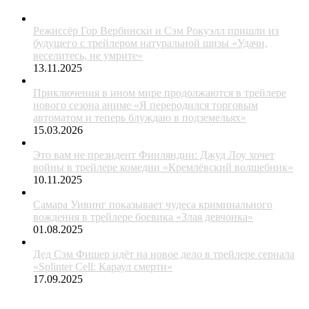
Режиссёр Гор Вербински и Сэм Рокуэлл пришли из
будущего с трейлером натуральной шизы «Удачи,
веселитесь, не умрите»
13.11.2025
Приключения в ином мире продолжаются в трейлере
нового сезона аниме «Я переродился торговым
автоматом и теперь блуждаю в подземельях»
15.03.2026
Это вам не президент Финляндии: Джуд Лоу хочет
войны в трейлере комедии «Кремлёвский волшебник»
10.11.2025
Самара Уивинг показывает чудеса криминального
вождения в трейлере боевика «Злая девчонка»
01.08.2025
Дед Сэм Фишер идёт на новое дело в трейлере сериала
«Splinter Cell: Караул смерти»
17.09.2025
ЖАНРЫ