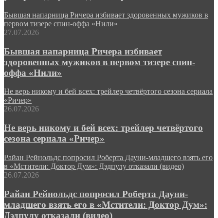
Бывшая напарница Ричера избивает здоровенных мужиков в
первом тизере спин-оффа «Нили»
27.07.2026
Бывшая напарница Ричера избивает
здоровенных мужиков в первом тизере спин-
оффа «Нили»
Не верь никому и бей всех: трейлер четвёртого сезона сериала
«Ричер»
26.07.2026
Не верь никому и бей всех: трейлер четвёртого
сезона сериала «Ричер»
Райан Рейнольдс попросил Роберта Дауни-младшего взять его
в «Мстители: Доктор Дум»: Дэдпулу отказали (видео)
26.07.2026
Райан Рейнольдс попросил Роберта Дауни-
младшего взять его в «Мстители: Доктор Дум»:
Дэдпулу отказали (видео)