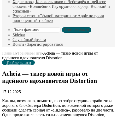
Ходченкова, Колокольников и Чеботарёв в трейлере
сиквела «Волшебник Изумрудного города. Великий и
Ужасный»
Второй сезон «Тёмной материи» от Apple получил
полноценный трейлер
Поиск фильмов
Sidebar
Случайный фильм
Войти / Зарегистрироваться
Главная
/
Трейлеры игр
/
Acheia — тизер новой игры от
идейного вдохновителя Distortion
Трейлеры игр
Acheia — тизер новой игры от
идейного вдохновителя Distortion
17.12.2025
Как вы, возможно, помните, в сентябре студию-разработчика
дорогого блокбастера
Distortion
, по вселенной которого даже
обещали сделать сериал от «Яндекса», разорвало на две части.
Одна продолжила ваять сильно изменившуюся Distortion,