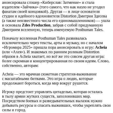
анонсировала слэшер «Киберслав: Затмение» и стала
издателем «Зайчика» (того самого, что как назло не угодил
фанатам своей концовкой). Другая — в лице основателя
студии и идейного вдохновителя Distortion Дмитрия Здесева
(а также неизвестного числа его единомышленников) — ушла
и основала
Zdes Production
, забрав с собой придуманную
Дмитрием вселенную, теперь именуемую Posthuman Tales.
Поначалу вселенная Posthuman Tales развивалась
исключительно через тексты, арты и музыку, но с началом
«Игромира 2025» пришла пора анонсировать и игру:
Acheia
(или «Ахея»). И знакомых по ранним роликам Distortion
образов в Acheia хватает, но всё же это совсем другая игра:
более скромная и концентрированная по своим идеям. Слово,
собственно, авторам:
Acheia — это мрачная сюжетная стратегия-выживание
с масштабными битвами. Это игра о людях, которые
продолжают бороться, когда мир вокруг рушится.
Игроку предстоит управлять цитаделью, которая осталась
в тылу армии жутких существ, заполонивших мир.
Посредством боевых и разведывательных вылазок нужно
добывать ресурсы и спасать выживших, чтобы укреплять свои
силы и город.