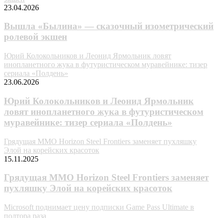
23.04.2026
Вышла «Былина» — сказочный изометрический
ролевой экшен
Юрий Колокольников и Леонид Ярмольник ловят
инопланетного жука в футуристическом муравейнике: тизер
сериала «Полдень»
23.06.2026
Юрий Колокольников и Леонид Ярмольник
ловят инопланетного жука в футуристическом
муравейнике: тизер сериала «Полдень»
Грядущая MMO Horizon Steel Frontiers заменяет пухляшку
Элой на корейских красоток
15.11.2025
Грядущая MMO Horizon Steel Frontiers заменяет
пухляшку Элой на корейских красоток
Microsoft поднимает цену подписки Game Pass Ultimate в
полтора раза