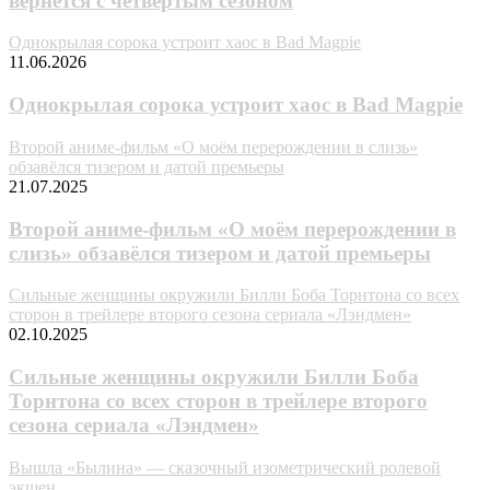
вернётся с четвёртым сезоном
Однокрылая сорока устроит хаос в Bad Magpie
11.06.2026
Однокрылая сорока устроит хаос в Bad Magpie
Второй аниме-фильм «О моём перерождении в слизь»
обзавёлся тизером и датой премьеры
21.07.2025
Второй аниме-фильм «О моём перерождении в
слизь» обзавёлся тизером и датой премьеры
Сильные женщины окружили Билли Боба Торнтона со всех
сторон в трейлере второго сезона сериала «Лэндмен»
02.10.2025
Сильные женщины окружили Билли Боба
Торнтона со всех сторон в трейлере второго
сезона сериала «Лэндмен»
Вышла «Былина» — сказочный изометрический ролевой
экшен