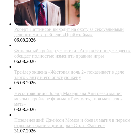
Роберт Паттинсон выходит на охоту за сексуальными
девиантами в трейлере «Праймтайма»
06.08.2026
Финальный трейлер ужастика «Астрал 6: они уже здесь»
обещает полностью изменить правила игры
06.08.2026
Трейлер экшена «Жестокая ночь 2» показывает в деле
злого Санту и его опасную жену
05.08.2026
Несостоявшийся Блэйд Махершала Али резво машет
мечом в трейлере фильма «Твоя мать, твоя мать, твоя
мать»
03.08.2026
Позеленевший Джейсон Момоа и боевая магия в первом
отрывке экранизации игры «Стрит Файтер»
31.07.2026