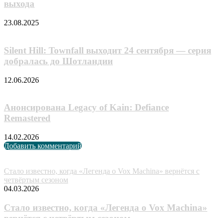
выхода
23.08.2025
Silent Hill: Townfall выходит 24 сентября — серия
добралась до Шотландии
12.06.2026
Анонсирована Legacy of Kain: Defiance
Remastered
14.02.2026
Добавить комментарий
Случайные анонсы
Стало известно, когда «Легенда о Vox Machina» вернётся с
четвёртым сезоном
04.03.2026
Стало известно, когда «Легенда о Vox Machina»