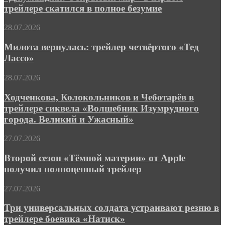
в
трейлере скатился в полное безумие
«Аферы
первом
Томаса
трейлере
Крауна»
Милота
28.07.2026
скатился
вернулась:
в
трейлер
Милота вернулась: трейлер четвёртого «Тед
полное
четвёртого
Лассо»
безумие
«Тед
Лассо»
Ходченкова,
28.07.2026
Колокольников
и
Ходченкова, Колокольников и Чеботарёв в
Чеботарёв
трейлере сиквела «Волшебник Изумрудного
в
города. Великий и Ужасный»
трейлере
сиквела
Второй
27.07.2026
«Волшебник
сезон
Изумрудного
«Тёмной
Второй сезон «Тёмной материи» от Apple
города.
материи»
Великий
получил полноценный трейлер
от
и
Apple
Ужасный»
Три
27.07.2026
получил
универсальных
полноценный
солдата
Три универсальных солдата устраивают резню в
трейлер
устраивают
трейлере боевика «Натиск»
резню