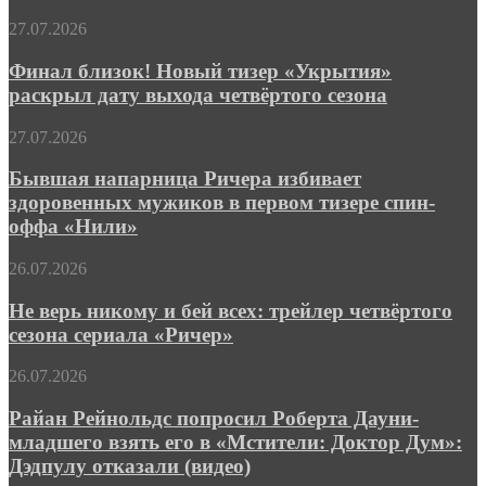
в
Финал
27.07.2026
трейлере
близок!
боевика
Новый
Финал близок! Новый тизер «Укрытия»
«Натиск»
тизер
раскрыл дату выхода четвёртого сезона
«Укрытия»
раскрыл
Бывшая
27.07.2026
дату
напарница
выхода
Ричера
Бывшая напарница Ричера избивает
четвёртого
избивает
здоровенных мужиков в первом тизере спин-
сезона
здоровенных
оффа «Нили»
мужиков
в
Не
26.07.2026
первом
верь
тизере
никому
Не верь никому и бей всех: трейлер четвёртого
спин-
и
оффа
сезона сериала «Ричер»
бей
«Нили»
всех:
Райан
26.07.2026
трейлер
Рейнольдс
четвёртого
попросил
Райан Рейнольдс попросил Роберта Дауни-
сезона
Роберта
младшего взять его в «Мстители: Доктор Дум»:
сериала
Дауни-
«Ричер»
Дэдпулу отказали (видео)
младшего