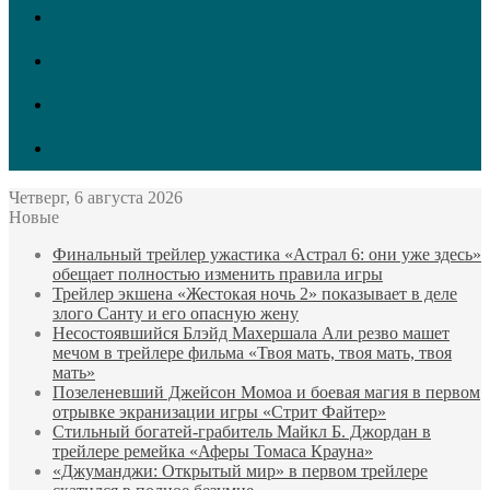
Одноклассники
vk.com
GitHub
LinkedIn
Четверг, 6 августа 2026
Новые
Финальный трейлер ужастика «Астрал 6: они уже здесь»
обещает полностью изменить правила игры
Трейлер экшена «Жестокая ночь 2» показывает в деле
злого Санту и его опасную жену
Несостоявшийся Блэйд Махершала Али резво машет
мечом в трейлере фильма «Твоя мать, твоя мать, твоя
мать»
Позеленевший Джейсон Момоа и боевая магия в первом
отрывке экранизации игры «Стрит Файтер»
Стильный богатей-грабитель Майкл Б. Джордан в
трейлере ремейка «Аферы Томаса Крауна»
«Джуманджи: Открытый мир» в первом трейлере