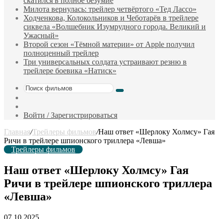
скатился в полное безумие
Милота вернулась: трейлер четвёртого «Тед Лассо»
Ходченкова, Колокольников и Чеботарёв в трейлере
сиквела «Волшебник Изумрудного города. Великий и
Ужасный»
Второй сезон «Тёмной материи» от Apple получил
полноценный трейлер
Три универсальных солдата устраивают резню в
трейлере боевика «Натиск»
Поиск
Sidebar
фильмов
Случайный
фильм
Войти / Зарегистрироваться
Главная
/
Трейлеры фильмов
/
Наш ответ «Шерлоку Холмсу» Гая
Ричи в трейлере шпионского триллера «Левша»
Трейлеры фильмов
Наш ответ «Шерлоку Холмсу» Гая
Ричи в трейлере шпионского триллера
«Левша»
07.10.2025