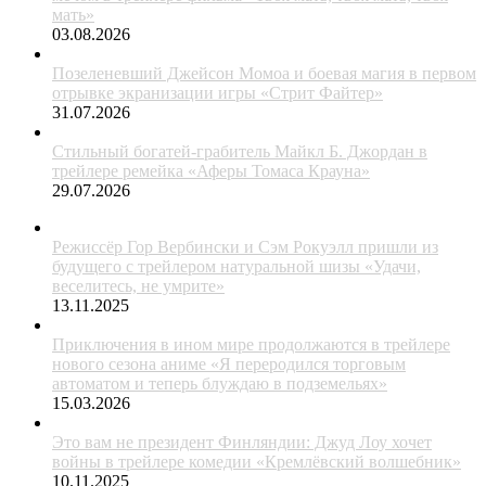
мать»
03.08.2026
Позеленевший Джейсон Момоа и боевая магия в первом
отрывке экранизации игры «Стрит Файтер»
31.07.2026
Стильный богатей-грабитель Майкл Б. Джордан в
трейлере ремейка «Аферы Томаса Крауна»
29.07.2026
Режиссёр Гор Вербински и Сэм Рокуэлл пришли из
будущего с трейлером натуральной шизы «Удачи,
веселитесь, не умрите»
13.11.2025
Приключения в ином мире продолжаются в трейлере
нового сезона аниме «Я переродился торговым
автоматом и теперь блуждаю в подземельях»
15.03.2026
Это вам не президент Финляндии: Джуд Лоу хочет
войны в трейлере комедии «Кремлёвский волшебник»
10.11.2025