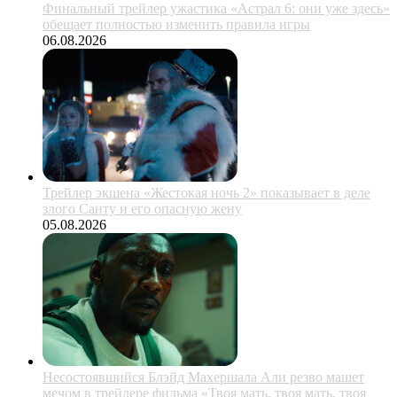
Финальный трейлер ужастика «Астрал 6: они уже здесь»
обещает полностью изменить правила игры
06.08.2026
Трейлер экшена «Жестокая ночь 2» показывает в деле
злого Санту и его опасную жену
05.08.2026
Несостоявшийся Блэйд Махершала Али резво машет
мечом в трейлере фильма «Твоя мать, твоя мать, твоя