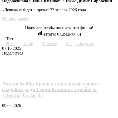
Подорожнова
и
Илья Куликов
, а также
Димит Саровский
.
«Левша» выйдет в прокат 22 января 2026 года.
По материалам
Нажмите, чтобы оценить этот фильм!
[Итого:
0
Средняя:
0
]
Теги
2026
Кино
Триллер
Фёдор Федотов
07.10.2025
Поделиться
LinkedIn
Tumblr
Pinterest
Reddit
Вконтакте
Одноклассники
Messenger
Messenger
Telegram
Line
Поделиться
Печатать
через
Похожие фильмы
электронную
почту
Милли Бобби Браун готова пожертвовать
свадьбой ради Генри Кавилла в трейлере
«Энолы Холмс 3»
09.06.2026