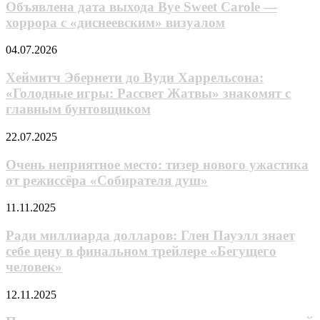
выхода
Объявлена дата выхода Bye Sweet Carole —
Bye
хоррора с «диснеевским» визуалом
Sweet
Carole —
Хеймитч
04.07.2026
хоррора
Эбернети
с «диснеевским»
до
Хеймитч Эбернети до Вуди Харрельсона:
визуалом
Вуди
«Голодные игры: Рассвет Жатвы» знакомят с
Харрельсона:
главным бунтовщиком
«Голодные
игры:
Очень
22.07.2025
Рассвет
неприятное
Жатвы»
место:
Очень неприятное место: тизер нового ужастика
знакомят
тизер
с
от режиссёра «Собирателя душ»
нового
главным
ужастика
бунтовщиком
Ради
11.11.2025
от режиссёра
миллиарда
«Собирателя
долларов:
Ради миллиарда долларов: Глен Пауэлл знает
душ»
Глен
себе цену в финальном трейлере «Бегущего
Пауэлл
человек»
знает
себе
Планшет
12.11.2025
цену
апокалипсиса
в
сулит