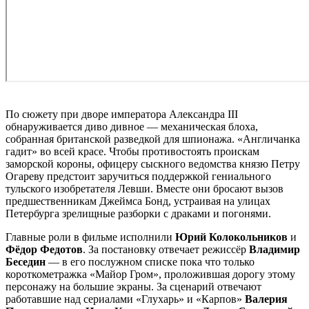
По сюжету при дворе императора Александра III
обнаруживается диво дивное — механическая блоха,
собранная британской разведкой для шпионажа. «Англичанка
гадит» во всей красе. Чтобы противостоять проискам
заморской короны, офицеру сыскного ведомства князю Петру
Огареву предстоит заручиться поддержкой гениального
тульского изобретателя Левши. Вместе они бросают вызов
предшественникам Джеймса Бонд, устраивая на улицах
Петербурга зрелищные разборки с драками и погонями.
Главные роли в фильме исполнили
Юрий Колокольников
и
Фёдор Федотов
. За постановку отвечает режиссёр
Владимир
Беседин
— в его послужном списке пока что только
короткометражка «Майор Гром», проложившая дорогу этому
персонажу на большие экраны. За сценарий отвечают
работавшие над сериалами «Глухарь» и «Карпов»
Валерия