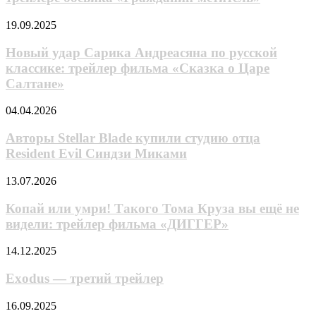
Болл
трейлере
требуют
фильма
Новый
19.09.2025
крови
«Хоттабыч»
удар
в
Сарика
Новый удар Сарика Андреасяна по русской
трейлере
Андреасяна
классике: трейлер фильма «Сказка о Царе
боевика
по
«Гражданин-
Салтане»
русской
мститель»
классике:
Авторы
04.04.2026
трейлер
Stellar
фильма
Blade
Авторы Stellar Blade купили студию отца
«Сказка
купили
о
Resident Evil Синдзи Миками
студию
Царе
отца
Салтане»
Копай
13.07.2026
Resident
или
Evil
умри!
Копай или умри! Такого Тома Круза вы ещё не
Синдзи
Такого
видели: трейлер фильма «ДИГГЕР»
Миками
Тома
Круза
Exodus
14.12.2025
вы
—
ещё
третий
Exodus — третий трейлер
не
трейлер
видели:
«Как-
16.09.2025
трейлер