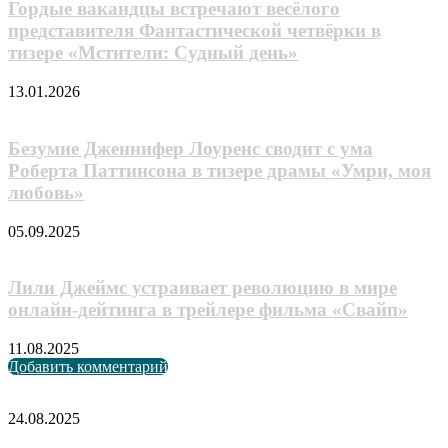
Гордые вакандцы встречают весёлого
представителя Фантастической четвёрки в
тизере «Мстители: Судный день»
13.01.2026
Безумие Дженнифер Лоуренс сводит с ума
Роберта Паттинсона в тизере драмы «Умри, моя
любовь»
05.09.2025
Лили Джеймс устраивает революцию в мире
онлайн-дейтинга в трейлере фильма «Свайп»
11.08.2025
Добавить комментарий
Случайные анонсы
Объявлена
24.08.2025
дата