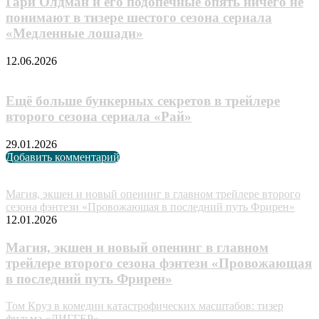
Гари Олдман и его подопечные опять ничего не
понимают в тизере шестого сезона сериала
«Медленные лошади»
12.06.2026
Ещё больше бункерных секретов в трейлере
второго сезона сериала «Рай»
29.01.2026
Добавить комментарий
Случайные анонсы
Магия, экшен и новый опенинг в главном трейлере второго
сезона фэнтези «Провожающая в последний путь Фрирен»
12.01.2026
Магия, экшен и новый опенинг в главном
трейлере второго сезона фэнтези «Провожающая
в последний путь Фрирен»
Том Круз в комедии катастрофических масштабов: тизер
фильма «ДИГГЕР»