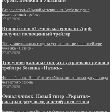
города. Великий и Ужасный»
Второй сезон «Тёмной материи» от Apple получил
полноценный трейлер
27.07.2026
Второй сезон «Тёмной материи» от Apple
получил полноценный трейлер
Три универсальных солдата устраивают резню в трейлере
боевика «Натиск»
27.07.2026
Три универсальных солдата устраивают резню в
трейлере боевика «Натиск»
Финал близок! Новый тизер «Укрытия» раскрыл дату выхода
четвёртого сезона
27.07.2026
Финал близок! Новый тизер «Укрытия»
раскрыл дату выхода четвёртого сезона
Бывшая напарница Ричера избивает здоровенных мужиков в