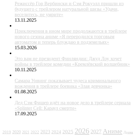
Режиссёр Гор Вербински и Сэм Рокуэлл пришли из
будущего с трейлером натуральной шизы «Удачи,
веселитесь, не умрите»
13.11.2025
Приключения в ином мире продолжаются в трейлере
нового сезона аниме «Я переродился торговым
автоматом и теперь блуждаю в подземельях»
15.03.2026
Это вам не президент Финляндии: Джуд Лоу хочет
войны в трейлере комедии «Кремлёвский волшебник»
10.11.2025
Самара Уивинг показывает чудеса криминального
вождения в трейлере боевика «Злая девчонка»
01.08.2025
Дед Сэм Фишер идёт на новое дело в трейлере сериала
«Splinter Cell: Караул смерти»
17.09.2025
ЖАНРЫ
2026
Аниме
2027
2025
2023
2020
2024
2022
2019
2021
Драма