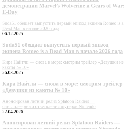
демонстрации Marvel’s Wolverine и Gears of War:
E-Day
Suda51 обещает выпустить первый эпизод экшена Romeo is a
Dead Man в начале 2026 года
06.12.2025
Suda51 обещает выпустить первый эпизод
экшена Romeo is a Dead Man в начале 2026 года
Кира Найтли — снова в море: смотрим трейлер «Девушки из
каюты № 10»
26.08.2025
Кира Найтли — снова в море: смотрим трейлер
«Девушки из каюты № 10»
Анонсирован летний релиз Splatoon Raiders —
синглплеерного ответвления шутеров Nintendo
22.04.2026
Анонсирован летний релиз Splatoon Raiders —
синглплеерного ответвления шутеров Nintendo