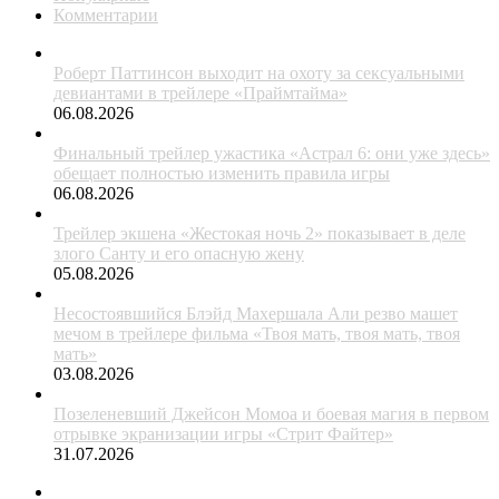
Комментарии
Роберт Паттинсон выходит на охоту за сексуальными
девиантами в трейлере «Праймтайма»
06.08.2026
Финальный трейлер ужастика «Астрал 6: они уже здесь»
обещает полностью изменить правила игры
06.08.2026
Трейлер экшена «Жестокая ночь 2» показывает в деле
злого Санту и его опасную жену
05.08.2026
Несостоявшийся Блэйд Махершала Али резво машет
мечом в трейлере фильма «Твоя мать, твоя мать, твоя
мать»
03.08.2026
Позеленевший Джейсон Момоа и боевая магия в первом
отрывке экранизации игры «Стрит Файтер»
31.07.2026