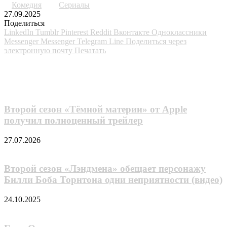
Комедия
Сериалы
27.09.2025
Поделиться
LinkedIn
Tumblr
Pinterest
Reddit
Вконтакте
Одноклассники
Messenger
Messenger
Telegram
Line
Поделиться через
электронную почту
Печатать
Похожие фильмы
Второй сезон «Тёмной материи» от Apple
получил полноценный трейлер
27.07.2026
Второй сезон «Лэндмена» обещает персонажу
Билли Боба Торнтона одни неприятности (видео)
24.10.2025