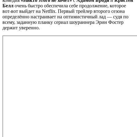
комедия
«Никто этого не хочет»
с
Адамом Броди
и
Кристен
Белл
очень быстро обеспечила себе продолжение, которое
вот-вот выйдет на Netflix. Первый трейлер второго сезона
определённо настраивает на оптимистичный лад — судя по
всему, заданную планку сериал шоураннера Эрин Фостер
держит уверенно.