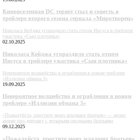
Киновселенная DC теряет стыд и совесть в
трейлере второго сезона сериала «Миротворец»
Николаса Кейджа угораздило стать отцом Иисуса в трейлере
ужастика «Сын плотника»
02.10.2025
Николаса Кейджа угораздило стать отцом
Иисуса в трейлере ужастика «Сын плотника»
Невероятное волшебство и ограбления в новом трейлере
«Иллюзии обмана 3»
19.09.2025
Невероятное волшебство и ограбления в новом
трейлере «Иллюзии обмана 3»
«Пожалуйста, простите моих младших братьев» — анонс
аниме про девушку с четырьмя сводными братьями
09.12.2025
«Пожалуйста, простите моих младших братьев»