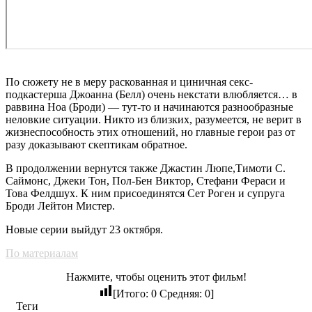
По сюжету не в меру раскованная и циничная секс-
подкастерша Джоанна (Белл) очень некстати влюбляется… в
раввина Ноа (Броди) — тут-то и начинаются разнообразные
неловкие ситуации. Никто из близких, разумеется, не верит в
жизнеспособность этих отношений, но главные герои раз от
разу доказывают скептикам обратное.
В продолжении вернутся также Джастин Люпе,Тимоти С.
Саймонс, Джеки Тон, Пол-Бен Виктор, Стефани Фераси и
Това Фелдшух. К ним присоединятся Сет Роген и супруга
Броди Лейтон Мистер.
Новые серии выйдут 23 октября.
По материалам
Нажмите, чтобы оценить этот фильм!
[Итого:
0
Средняя:
0
]
Теги