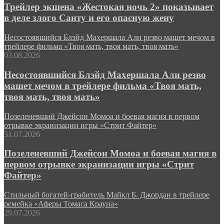
Трейлер экшена «Жестокая ночь 2» показывает
в деле злого Санту и его опасную жену
Несостоявшийся Блэйд Махершала Али резво машет мечом в
трейлере фильма «Твоя мать, твоя мать, твоя мать»
03.08.2026
Несостоявшийся Блэйд Махершала Али резво
машет мечом в трейлере фильма «Твоя мать,
твоя мать, твоя мать»
Позеленевший Джейсон Момоа и боевая магия в первом
отрывке экранизации игры «Стрит Файтер»
31.07.2026
Позеленевший Джейсон Момоа и боевая магия в
первом отрывке экранизации игры «Стрит
Файтер»
Стильный богатей-грабитель Майкл Б. Джордан в трейлере
ремейка «Аферы Томаса Крауна»
29.07.2026