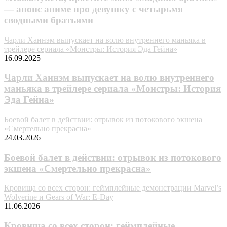
— анонс аниме про девушку с четырьмя
сводными братьями
Чарли Ханнэм выпускает на волю внутреннего маньяка в
трейлере сериала «Монстры: История Эда Гейна»
16.09.2025
Чарли Ханнэм выпускает на волю внутреннего
маньяка в трейлере сериала «Монстры: История
Эда Гейна»
Боевой балет в действии: отрывок из потокового экшена
«Смертельно прекрасна»
24.03.2026
Боевой балет в действии: отрывок из потокового
экшена «Смертельно прекрасна»
Кровища со всех сторон: геймплейные демонстрации Marvel’s
Wolverine и Gears of War: E-Day
11.06.2026
Кровища со всех сторон: геймплейные