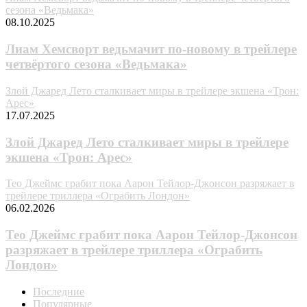
сезона «Ведьмака»
08.10.2025
Лиам Хемсворт ведьмачит по-новому в трейлере
четвёртого сезона «Ведьмака»
Злой Джаред Лето сталкивает миры в трейлере экшена «Трон:
Арес»
17.07.2025
Злой Джаред Лето сталкивает миры в трейлере
экшена «Трон: Арес»
Тео Джеймс грабит пока Аарон Тейлор-Джонсон разряжает в
трейлере триллера «Ограбить Лондон»
06.02.2026
Тео Джеймс грабит пока Аарон Тейлор-Джонсон
разряжает в трейлере триллера «Ограбить
Лондон»
Последние
Популярные