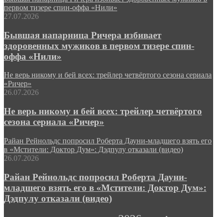
первом тизере спин-оффа «Нили»
27.07.2026
Бывшая напарница Ричера избивает
здоровенных мужиков в первом тизере спин-
оффа «Нили»
Не верь никому и бей всех: трейлер четвёртого сезона сериала
«Ричер»
26.07.2026
Не верь никому и бей всех: трейлер четвёртого
сезона сериала «Ричер»
Райан Рейнольдс попросил Роберта Дауни-младшего взять его
в «Мстители: Доктор Дум»: Дэдпулу отказали (видео)
26.07.2026
Райан Рейнольдс попросил Роберта Дауни-
младшего взять его в «Мстители: Доктор Дум»:
Дэдпулу отказали (видео)