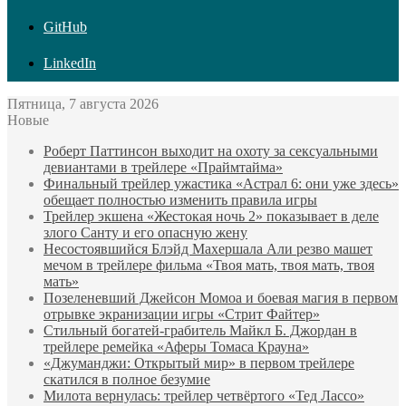
GitHub
LinkedIn
Пятница, 7 августа 2026
Новые
Роберт Паттинсон выходит на охоту за сексуальными
девиантами в трейлере «Праймтайма»
Финальный трейлер ужастика «Астрал 6: они уже здесь»
обещает полностью изменить правила игры
Трейлер экшена «Жестокая ночь 2» показывает в деле
злого Санту и его опасную жену
Несостоявшийся Блэйд Махершала Али резво машет
мечом в трейлере фильма «Твоя мать, твоя мать, твоя
мать»
Позеленевший Джейсон Момоа и боевая магия в первом
отрывке экранизации игры «Стрит Файтер»
Стильный богатей-грабитель Майкл Б. Джордан в
трейлере ремейка «Аферы Томаса Крауна»
«Джуманджи: Открытый мир» в первом трейлере
скатился в полное безумие
Милота вернулась: трейлер четвёртого «Тед Лассо»