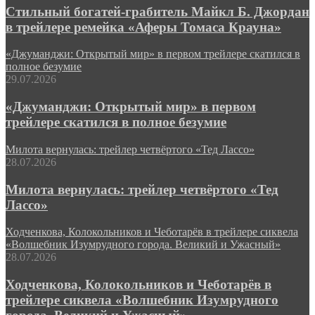
Стильный богатей-грабитель Майкл Б. Джордан
в трейлере ремейка «Аферы Томаса Крауна»
«Джуманджи: Открытый мир» в первом трейлере скатился в
полное безумие
29.07.2026
«Джуманджи: Открытый мир» в первом
трейлере скатился в полное безумие
Милота вернулась: трейлер четвёртого «Тед Лассо»
28.07.2026
Милота вернулась: трейлер четвёртого «Тед
Лассо»
Ходченкова, Колокольников и Чеботарёв в трейлере сиквела
«Волшебник Изумрудного города. Великий и Ужасный»
28.07.2026
Ходченкова, Колокольников и Чеботарёв в
трейлере сиквела «Волшебник Изумрудного