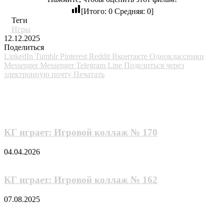
[Итого:
0
Средняя:
0
]
Теги
Игры
12.12.2025
Поделиться
LinkedIn
Tumblr
Pinterest
Reddit
Вконтакте
Одноклассники
Messenger
Messenger
Telegram
Line
Поделиться через
электронную почту
Печатать
Похожие фильмы
КГ играет: Игровой коллаж № 170
04.04.2026
КГ играет: Игровой коллаж № 162
07.08.2025