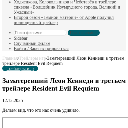
Ходченкова, Колокольников и Чеботарёв в трейлере
сиквела «Волшебник Изумрудного города. Великий и
Ужасный»
Второй сезон «Тёмной материи» от Apple получил
полноценный трейлер
Поиск фильмов
Sidebar
Случайный фильм
Войти / Зарегистрироваться
Главная
/
Трейлеры игр
/
Заматеревший Леон Кеннеди в третьем
трейлере Resident Evil Requiem
Трейлеры игр
Заматеревший Леон Кеннеди в третьем
трейлере Resident Evil Requiem
12.12.2025
Делаем вид, что это нас очень удивило.