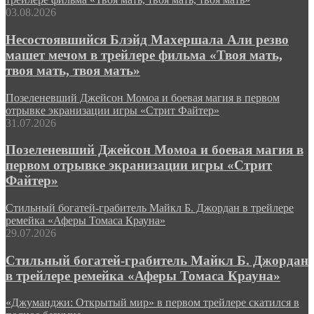
03.08.2026
Несостоявшийся Блэйд Махершала Али резво
машет мечом в трейлере фильма «Твоя мать,
твоя мать, твоя мать»
Позеленевший Джейсон Момоа и боевая магия в первом
отрывке экранизации игры «Стрит Файтер»
31.07.2026
Позеленевший Джейсон Момоа и боевая магия в
первом отрывке экранизации игры «Стрит
Файтер»
Стильный богатей-грабитель Майкл Б. Джордан в трейлере
ремейка «Аферы Томаса Крауна»
29.07.2026
Стильный богатей-грабитель Майкл Б. Джордан
в трейлере ремейка «Аферы Томаса Крауна»
«Джуманджи: Открытый мир» в первом трейлере скатился в