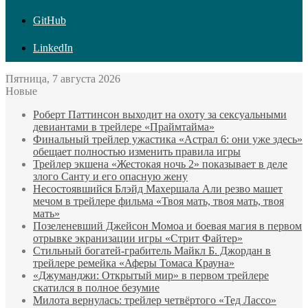
GitHub
LinkedIn
Пятница, 7 августа 2026
Новые
Роберт Паттинсон выходит на охоту за сексуальными
девиантами в трейлере «Праймтайма»
Финальный трейлер ужастика «Астрал 6: они уже здесь»
обещает полностью изменить правила игры
Трейлер экшена «Жестокая ночь 2» показывает в деле
злого Санту и его опасную жену
Несостоявшийся Блэйд Махершала Али резво машет
мечом в трейлере фильма «Твоя мать, твоя мать, твоя
мать»
Позеленевший Джейсон Момоа и боевая магия в первом
отрывке экранизации игры «Стрит Файтер»
Стильный богатей-грабитель Майкл Б. Джордан в
трейлере ремейка «Аферы Томаса Крауна»
«Джуманджи: Открытый мир» в первом трейлере
скатился в полное безумие
Милота вернулась: трейлер четвёртого «Тед Лассо»