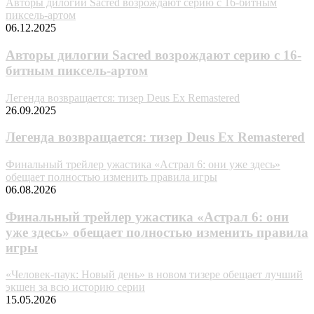
Авторы дилогии Sacred возрождают серию с 16-битным
пиксель-артом
06.12.2025
Авторы дилогии Sacred возрождают серию с 16-
битным пиксель-артом
Легенда возвращается: тизер Deus Ex Remastered
26.09.2025
Легенда возвращается: тизер Deus Ex Remastered
Финальный трейлер ужастика «Астрал 6: они уже здесь»
обещает полностью изменить правила игры
06.08.2026
Финальный трейлер ужастика «Астрал 6: они
уже здесь» обещает полностью изменить правила
игры
«Человек-паук: Новый день» в новом тизере обещает лучший
экшен за всю историю серии
15.05.2026