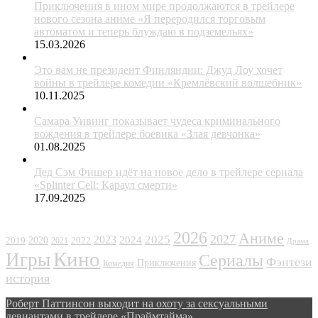
Приключения в ином мире продолжаются в трейлере
нового сезона аниме «Я переродился торговым
автоматом и теперь блуждаю в подземельях»
15.03.2026
Это вам не президент Финляндии: Джуд Лоу хочет
войны в трейлере комедии «Кремлёвский волшебник»
10.11.2025
Самара Уивинг показывает чудеса криминального
вождения в трейлере боевика «Злая девчонка»
01.08.2025
Дед Сэм Фишер идёт на новое дело в трейлере сериала
«Splinter Cell: Караул смерти»
17.09.2025
ЖАНРЫ
2026
Аниме
2027
2025
2023
2020
2024
2022
2019
2021
Драма
Кино
Игры
Сериалы
Фэнтези
Приключения
Комедия
история
Роберт Паттинсон выходит на охоту за сексуальными
девиантами в трейлере «Праймтайма»