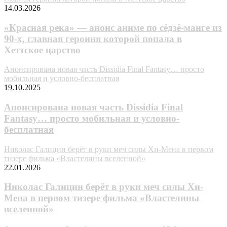
14.03.2026
«Красная река» — анонс аниме по сёдзё-манге из
90-х, главная героиня которой попала в
Хеттское царство
Анонсирована новая часть Dissidia Final Fantasy… просто
мобильная и условно-бесплатная
19.10.2025
Анонсирована новая часть Dissidia Final
Fantasy… просто мобильная и условно-
бесплатная
Николас Галицин берёт в руки меч силы Хи-Мена в первом
тизере фильма «Властелины вселенной»
22.01.2026
Николас Галицин берёт в руки меч силы Хи-
Мена в первом тизере фильма «Властелины
вселенной»