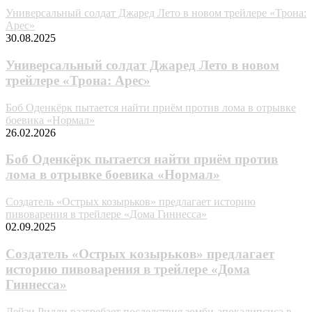
Универсальный солдат Джаред Лето в новом трейлере «Трона:
Арес»
30.08.2025
Универсальный солдат Джаред Лето в новом
трейлере «Трона: Арес»
Боб Оденкёрк пытается найти приём против лома в отрывке
боевика «Нормал»
26.02.2026
Боб Оденкёрк пытается найти приём против
лома в отрывке боевика «Нормал»
Создатель «Острых козырьков» предлагает историю
пивоварения в трейлере «Дома Гиннесса»
02.09.2025
Создатель «Острых козырьков» предлагает
историю пивоварения в трейлере «Дома
Гиннесса»
Дейзи Ридли разгребает последствия зомби-апокалипсиса в