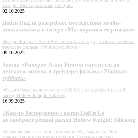
тизере «Мы хороним мертвецов»
02.10.2025
Дейзи Ридли разгребает последствия зомби-
апокалипсиса в тизере «Мы хороним мертвецов»
Звезда «Ричера» Алан Ричсон опустился до детского экшена в
трейлере фильма «Убойная суббота»
09.10.2025
Звезда «Ричера» Алан Ричсон опустился до
детского экшена в трейлере фильма «Убойная
суббота»
«Как-то бессердечно»: автор Hell is Us не одобряет резкий
выход Hollow Knight: Silksong
16.09.2025
«Как-то бессердечно»: автор Hell is Us
не одобряет резкий выход Hollow Knight: Silksong
«Красная река» — анонс аниме по сёдзё-манге из 90-х,
главная героиня которой попала в Хеттское царство