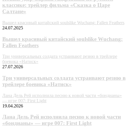
классике: трейлер фильма «Сказка о Царе
Салтане»
Вышел красивый китайский soulslike Wuchang: Fallen Feathers
24.07.2025
Вышел красивый китайский soulslike Wuchang:
Fallen Feathers
Три универсальных солдата устраивают резню в трейлере
боевика «Натиск»
27.07.2026
Три универсальных солдата устраивают резню в
трейлере боевика «Натиск»
Лана Дель Рей исполнила песню к новой части «бондианы»
— игре 007: First Light
19.04.2026
Лана Дель Рей исполнила песню к новой части
«бондианы» — игре 007: First Light