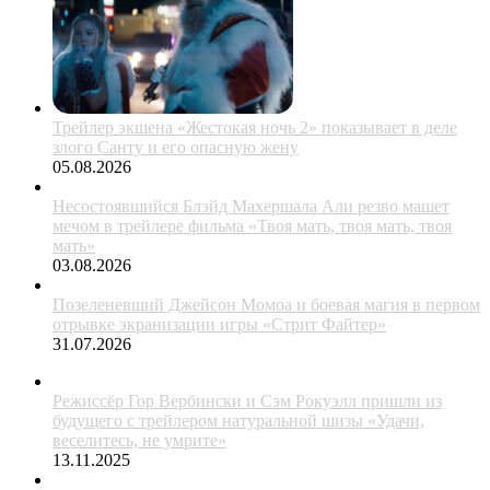
Трейлер экшена «Жестокая ночь 2» показывает в деле
злого Санту и его опасную жену
05.08.2026
Несостоявшийся Блэйд Махершала Али резво машет
мечом в трейлере фильма «Твоя мать, твоя мать, твоя
мать»
03.08.2026
Позеленевший Джейсон Момоа и боевая магия в первом
отрывке экранизации игры «Стрит Файтер»
31.07.2026
Режиссёр Гор Вербински и Сэм Рокуэлл пришли из
будущего с трейлером натуральной шизы «Удачи,
веселитесь, не умрите»
13.11.2025