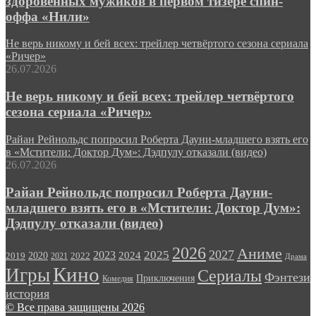
здоровенных мужиков в первом тизере спин-
оффа «Нили»
Не верь никому и бей всех: трейлер четвёртого сезона сериала
«Ричер»
26.07.2026
Не верь никому и бей всех: трейлер четвёртого
сезона сериала «Ричер»
Райан Рейнольдс попросил Роберта Дауни-младшего взять его
в «Мстители: Доктор Дум»: Дэдпулу отказали (видео)
26.07.2026
Райан Рейнольдс попросил Роберта Дауни-
младшего взять его в «Мстители: Доктор Дум»:
Дэдпулу отказали (видео)
2026
Аниме
2027
2025
2023
2020
2024
2022
2019
2021
Драма
Кино
Игры
Сериалы
Фэнтези
Приключения
Комедия
история
© Все права защищены 2026