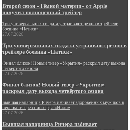
Второй сезон «Тёмной материи» от Apple
получил полноценный трейлер
Три универсальных солдата устраивают резню в трейлере
боевика «Натиск»
27.07.2026
Три универсальных солдата устраивают резню в
трейлере боевика «Натиск»
Финал близок! Новый тизер «Укрытия» раскрыл дату выхода
четвёртого сезона
27.07.2026
Финал близок! Новый тизер «Укрытия»
раскрыл дату выхода четвёртого сезона
Бывшая напарница Ричера избивает здоровенных мужиков в
первом тизере спин-оффа «Нили»
27.07.2026
Бывшая напарница Ричера избивает