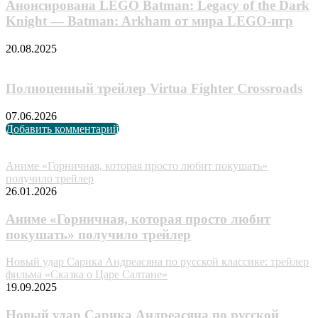
Анонсирована LEGO Batman: Legacy of the Dark
Knight — Batman: Arkham от мира LEGO-игр
20.08.2025
Полноценный трейлер Virtua Fighter Crossroads
07.06.2026
Добавить комментарий
Случайные анонсы
Аниме «Горничная, которая просто любит покушать»
получило трейлер
26.01.2026
Аниме «Горничная, которая просто любит
покушать» получило трейлер
Новый удар Сарика Андреасяна по русской классике: трейлер
фильма «Сказка о Царе Салтане»
19.09.2025
Новый удар Сарика Андреасяна по русской