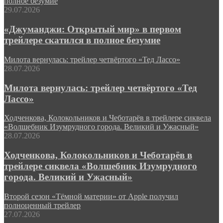
полное безумие
29.07.2026
«Джуманджи: Открытый мир» в первом
трейлере скатился в полное безумие
Милота вернулась: трейлер четвёртого «Тед Лассо»
28.07.2026
Милота вернулась: трейлер четвёртого «Тед
Лассо»
Ходченкова, Колокольников и Чеботарёв в трейлере сиквела
«Волшебник Изумрудного города. Великий и Ужасный»
28.07.2026
Ходченкова, Колокольников и Чеботарёв в
трейлере сиквела «Волшебник Изумрудного
города. Великий и Ужасный»
Второй сезон «Тёмной материи» от Apple получил
полноценный трейлер
27.07.2026